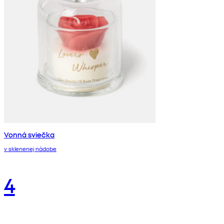
Vonná sviečka
v sklenenej nádobe
4