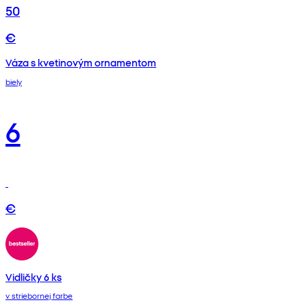
50
€
Váza s kvetinovým ornamentom
biely
6
€
Vidličky 6 ks
v striebornej farbe