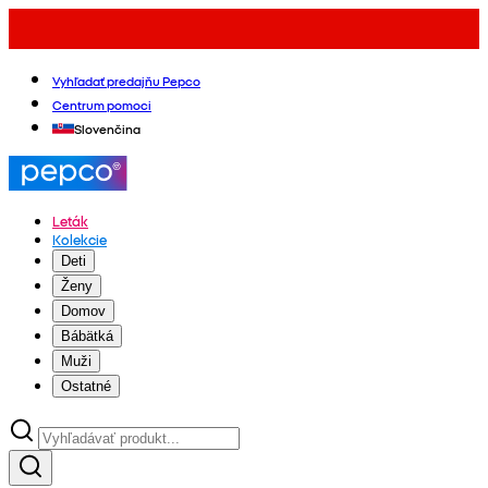
Vyhľadať predajňu Pepco
Centrum pomoci
Slovenčina
Leták
Kolekcie
Deti
Ženy
Domov
Bábätká
Muži
Ostatné