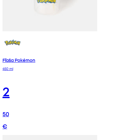
Fľaša Pokémon
450 ml
2
50
€