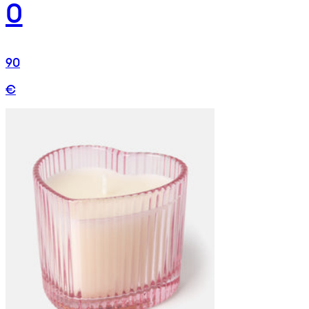
0
90
€