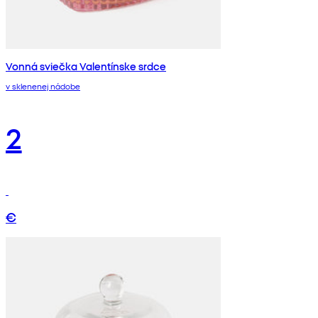
Vonná sviečka Valentínske srdce
v sklenenej nádobe
2
€