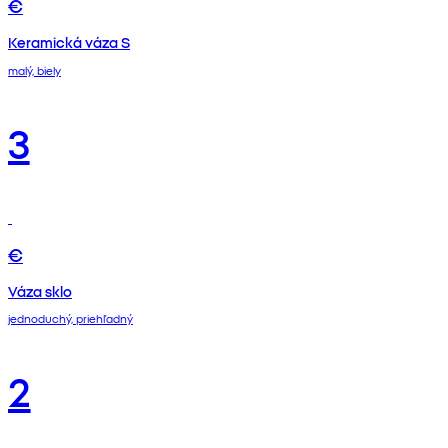
€
Keramická váza S
malý, biely
3
€
Váza sklo
jednoduchý, priehľadný
2