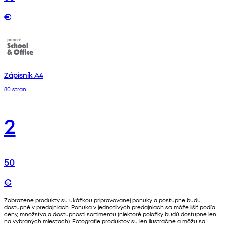
€
Zápisník A4
80 strán
2
50
€
Zobrazené produkty sú ukážkou pripravovanej ponuky a postupne budú
dostupné v predajniach. Ponuka v jednotlivých predajniach sa môže líšiť podľa
ceny, množstva a dostupnosti sortimentu (niektoré položky budú dostupné len
na vybraných miestach). Fotografie produktov sú len ilustračné a môžu sa