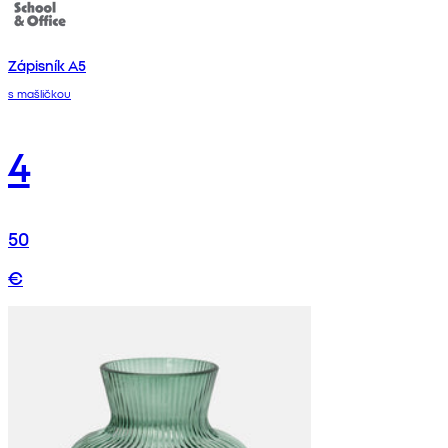
Zápisník A5
s mašličkou
4
50
€