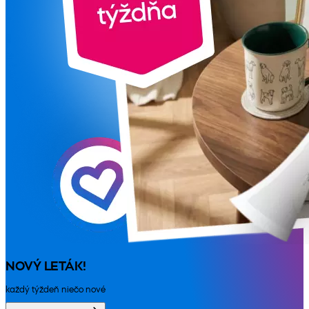
NOVÝ LETÁK!
každý týždeň niečo nové