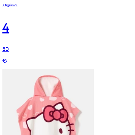
s figúrkou
4
50
€