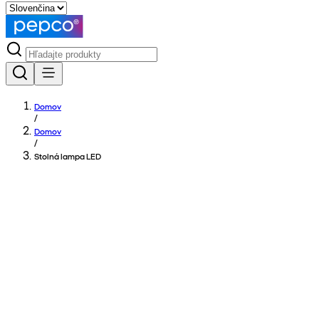
Domov
/
Domov
/
Stolná lampa LED