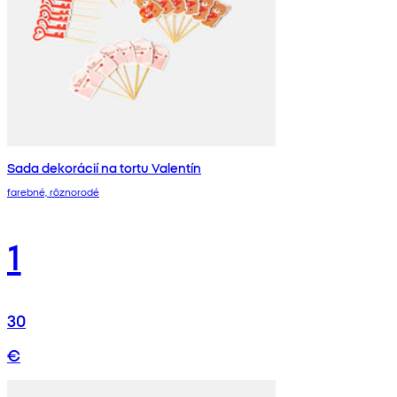
Sada dekorácií na tortu Valentín
farebné, rôznorodé
1
30
€