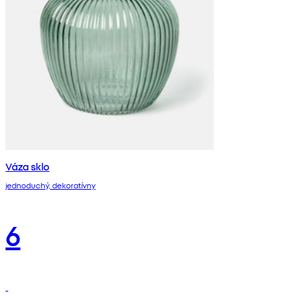
Váza sklo
jednoduchý, dekoratívny
6