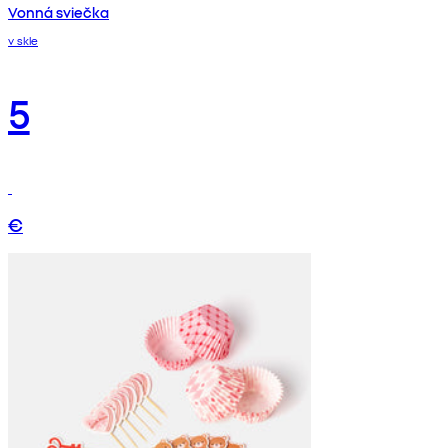
Vonná sviečka
v skle
5
€