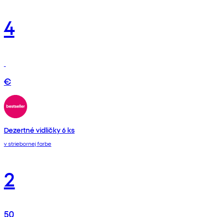
4
€
Dezertné vidličky 6 ks
v striebornej farbe
2
50