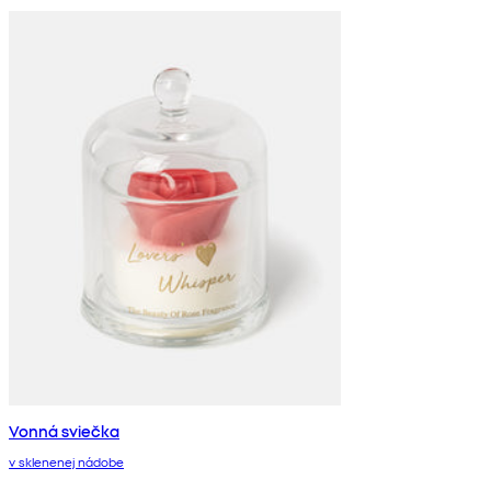
Vonná sviečka
v sklenenej nádobe