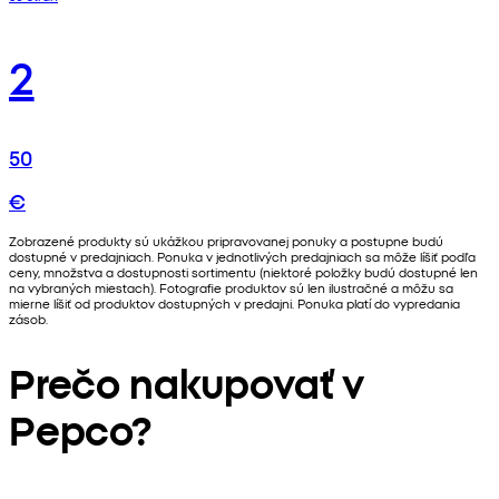
2
50
€
Zobrazené produkty sú ukážkou pripravovanej ponuky a postupne budú
dostupné v predajniach. Ponuka v jednotlivých predajniach sa môže líšiť podľa
ceny, množstva a dostupnosti sortimentu (niektoré položky budú dostupné len
na vybraných miestach). Fotografie produktov sú len ilustračné a môžu sa
mierne líšiť od produktov dostupných v predajni. Ponuka platí do vypredania
zásob.
Prečo nakupovať v
Pepco?