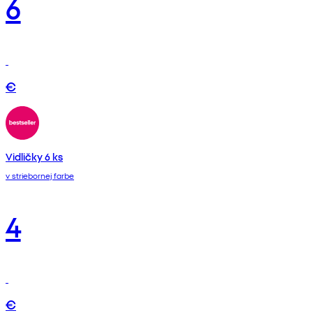
6
€
Vidličky 6 ks
v striebornej farbe
4
€