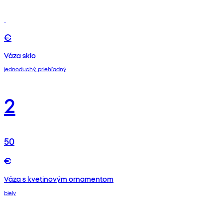
€
Váza sklo
jednoduchý, priehľadný
2
50
€
Váza s kvetinovým ornamentom
biely