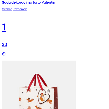
Sada dekorácií na tortu Valentín
farebné, rôznorodé
1
30
€