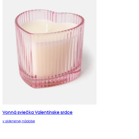
Vonná sviečka Valentínske srdce
v sklenenej nádobe