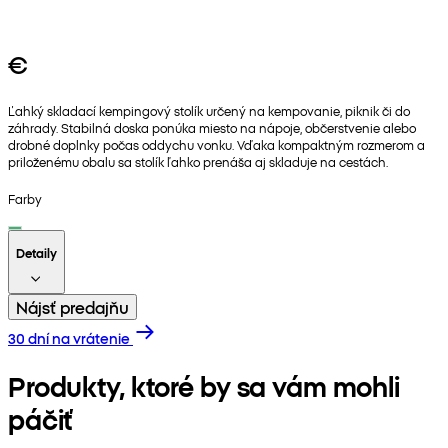
€
Ľahký skladací kempingový stolík určený na kempovanie, piknik či do
záhrady. Stabilná doska ponúka miesto na nápoje, občerstvenie alebo
drobné doplnky počas oddychu vonku. Vďaka kompaktným rozmerom a
priloženému obalu sa stolík ľahko prenáša aj skladuje na cestách.
Farby
Detaily
Nájsť predajňu
30 dní na vrátenie
Produkty, ktoré by sa vám mohli
páčiť