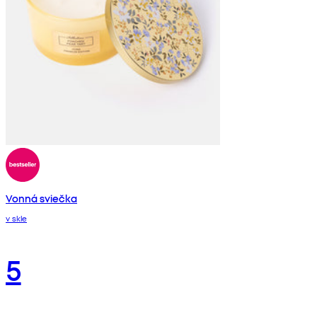
Vonná sviečka
v skle
5