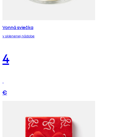
Vonná sviečka
v sklenenej nádobe
4
€