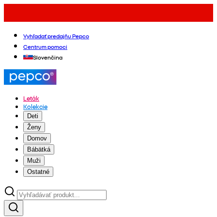
Vyhľadať predajňu Pepco
Centrum pomoci
Slovenčina
Leták
Kolekcie
Deti
Ženy
Domov
Bábätká
Muži
Ostatné