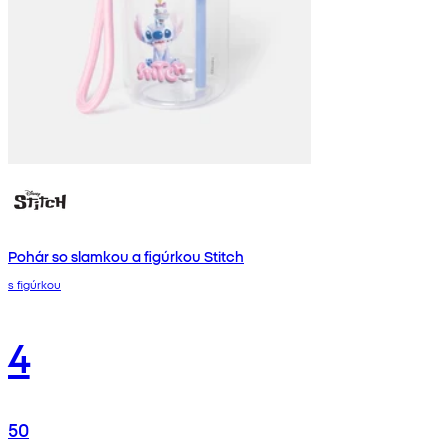
Pohár so slamkou a figúrkou Stitch
s figúrkou
4
50