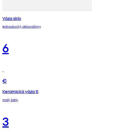
Váza sklo
jednoduchý, dekoratívny
6
€
Keramická váza S
malý, biely
3