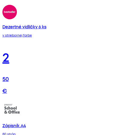
Dezertné vidličky 6 ks
v striebornej farbe
2
50
€
Zápisník A4
80 strán