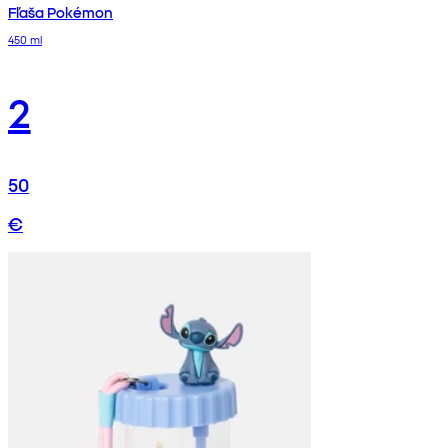
Fľaša Pokémon
450 ml
2
50
€