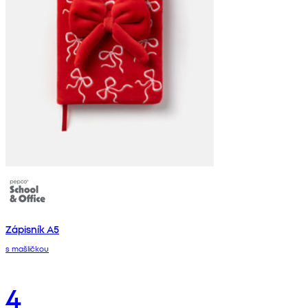
Zápisník A5
s mašličkou
4