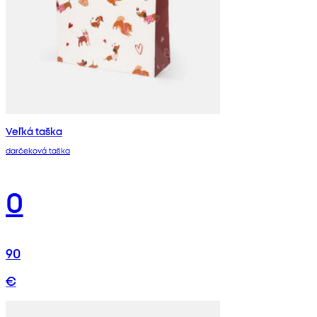
Veľká taška
darčeková taška
0
90
€