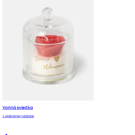
Vonná sviečka
v sklenenej nádobe