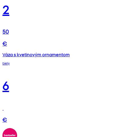
2
50
€
Váza s kvetinovým ornamentom
biely
6
€