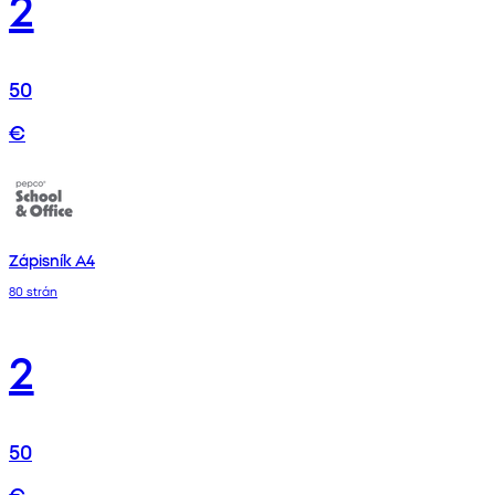
2
50
€
Zápisník A4
80 strán
2
50
€