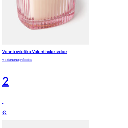
Vonná sviečka Valentínske srdce
v sklenenej nádobe
2
€