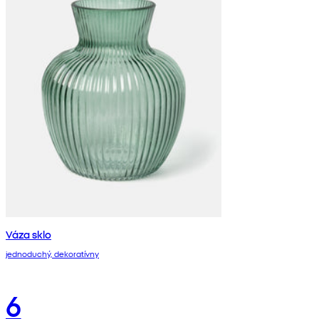
Váza sklo
jednoduchý, dekoratívny
6