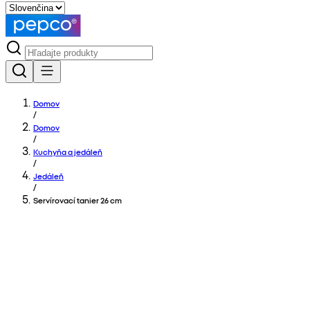
Domov
/
Domov
/
Kuchyňa a jedáleň
/
Jedáleň
/
Servírovací tanier 26 cm