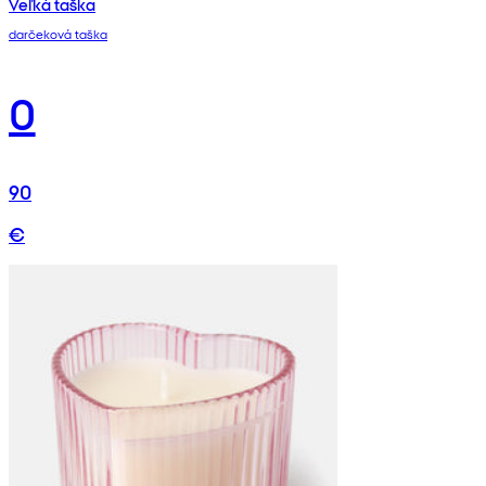
Veľká taška
darčeková taška
0
90
€