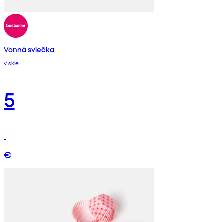
Vonná sviečka
v skle
5
€