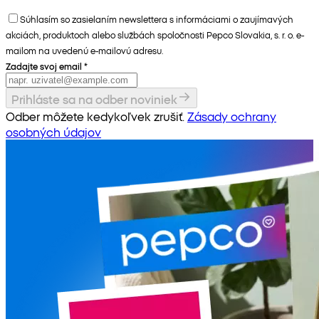
Súhlasím so zasielaním newslettera s informáciami o zaujímavých
akciách, produktoch alebo službách spoločnosti Pepco Slovakia, s. r. o. e-
mailom na uvedenú e-mailovú adresu.
Zadajte svoj email
*
Prihláste sa na odber noviniek
Odber môžete kedykoľvek zrušiť.
Zásady ochrany
osobných údajov