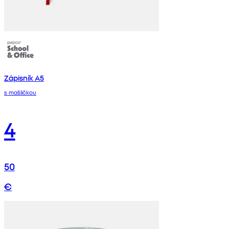
Zápisník A5
s mašličkou
4
50
€