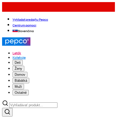
Vyhľadať predajňu Pepco
Centrum pomoci
Slovenčina
Leták
Kolekcie
Deti
Ženy
Domov
Bábätká
Muži
Ostatné