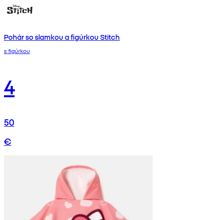
Pohár so slamkou a figúrkou Stitch
s figúrkou
4
50
€