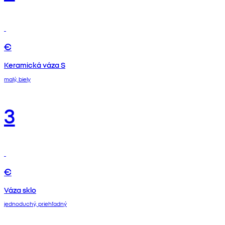
€
Keramická váza S
malý, biely
3
€
Váza sklo
jednoduchý, priehľadný