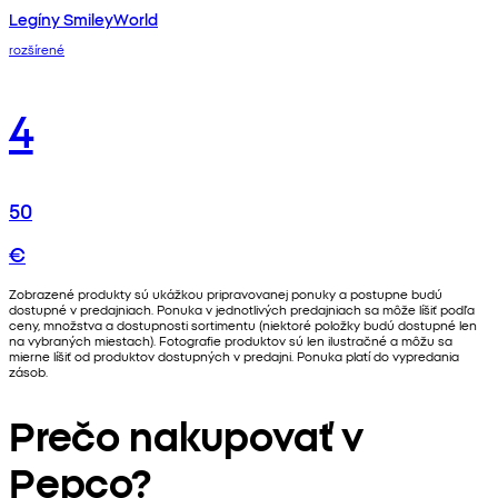
Legíny SmileyWorld
rozšírené
4
50
€
Zobrazené produkty sú ukážkou pripravovanej ponuky a postupne budú
dostupné v predajniach. Ponuka v jednotlivých predajniach sa môže líšiť podľa
ceny, množstva a dostupnosti sortimentu (niektoré položky budú dostupné len
na vybraných miestach). Fotografie produktov sú len ilustračné a môžu sa
mierne líšiť od produktov dostupných v predajni. Ponuka platí do vypredania
zásob.
Prečo nakupovať v
Pepco?