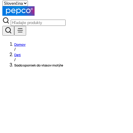
Domov
/
Deti
/
Sada sponiek do vlasov motýle