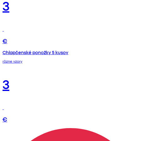
3
€
Chlapčenské ponožky 5 kusov
rôzne vzory
3
€