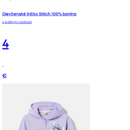
Dievčenské tričko Stitch 100% bavlna
s krátkym rukávom
4
€