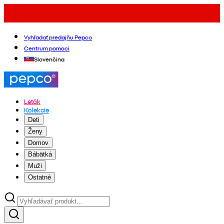
Vyhľadať predajňu Pepco
Centrum pomoci
Slovenčina
Leták
Kolekcie
Deti
Ženy
Domov
Bábätká
Muži
Ostatné