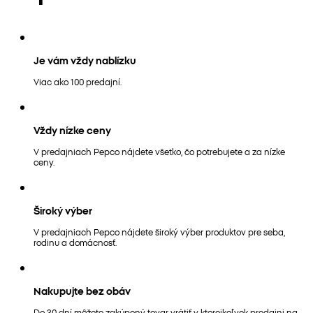
Je vám vždy nablízku
Viac ako 100 predajní.
Vždy nízke ceny
V predajniach Pepco nájdete všetko, čo potrebujete a za nízke
ceny.
Široký výber
V predajniach Pepco nájdete široký výber produktov pre seba,
rodinu a domácnosť.
Nakupujte bez obáv
Do 30 dní môžete zakúpený tovar vrátiť v ktorejkoľvek predajni na