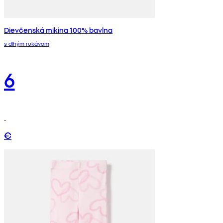
Dievčenská mikina 100% bavlna
s dlhým rukávom
6
€