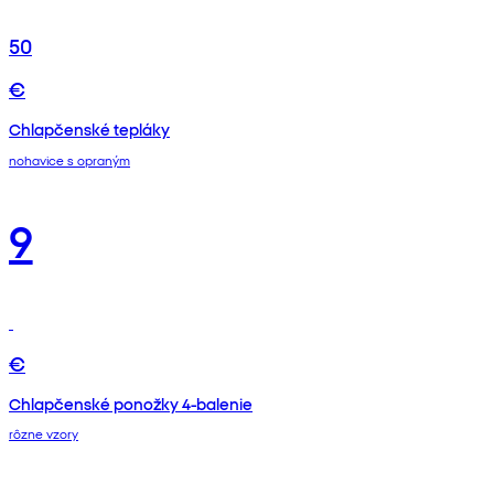
50
€
Chlapčenské tepláky
nohavice s opraným
9
€
Chlapčenské ponožky 4-balenie
rôzne vzory