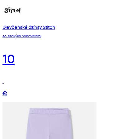
Dievčenské džínsy Stitch
so širokými nohavicami
10
€