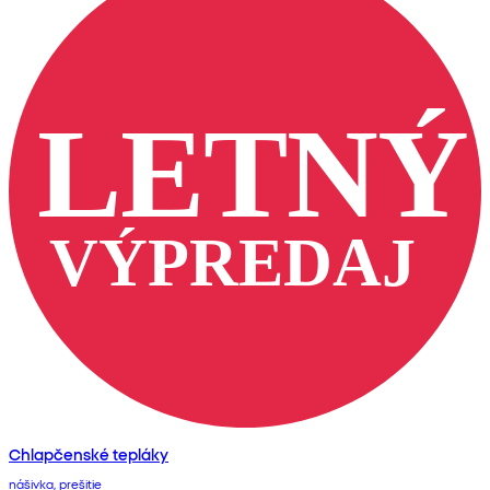
Chlapčenské tepláky
nášivka, prešitie