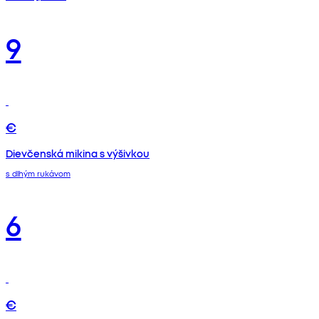
9
€
Dievčenská mikina s výšivkou
s dlhým rukávom
6
€