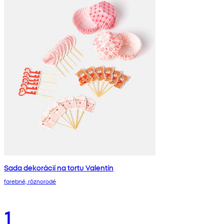
Sada dekorácií na tortu Valentín
farebné, rôznorodé
1