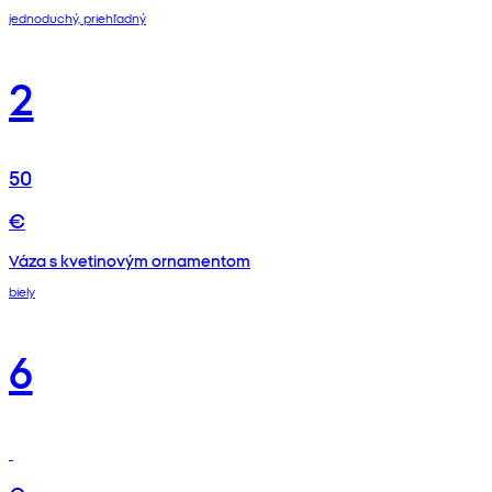
jednoduchý, priehľadný
2
50
€
Váza s kvetinovým ornamentom
biely
6