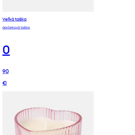
Veľká taška
darčeková taška
0
90
€