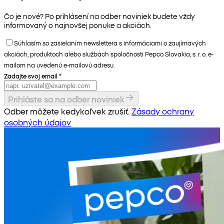
Čo je nové? Po prihlásení na odber noviniek budete vždy
informovaný o najnovšej ponuke a akciách.
Súhlasím so zasielaním newslettera s informáciami o zaujímavých
akciách, produktoch alebo službách spoločnosti Pepco Slovakia, s. r. o. e-
mailom na uvedenú e-mailovú adresu.
Zadajte svoj email
*
Prihláste sa na odber noviniek
Odber môžete kedykoľvek zrušiť.
Zásady ochrany
osobných údajov