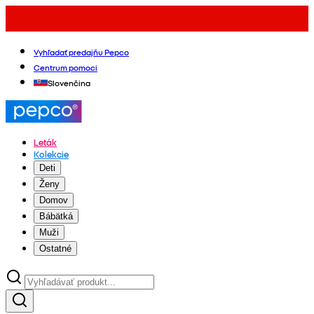
Vyhľadať predajňu Pepco
Centrum pomoci
Slovenčina
Leták
Kolekcie
Deti
Ženy
Domov
Bábätká
Muži
Ostatné