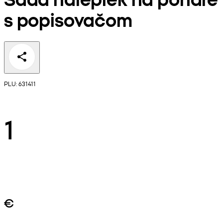
s popisovačom
PLU: 631411
1
€