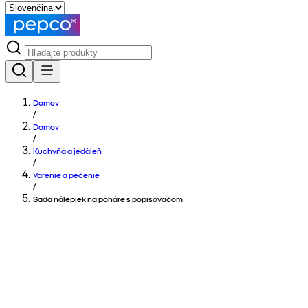
Domov
/
Domov
/
Kuchyňa a jedáleň
/
Varenie a pečenie
/
Sada nálepiek na poháre s popisovačom