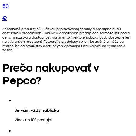
50
€
Zobrazené produkty sú ukážkou pripravovanej ponuky a postupne budú
dostupné v predajniach. Ponuka v jednotlivých predajniach sa môže líšiť podľa
ceny, množstva a dostupnosti sortimentu (niektoré položky budú dostupné len
na vybraných miestach). Fotografie produktov sú len ilustračné a môžu sa
mierne líšiť od produktov dostupných v predajni. Ponuka platí do vypredania
zásob.
Prečo nakupovať v
Pepco?
Je vám vždy nablízku
Viac ako 100 predajní.