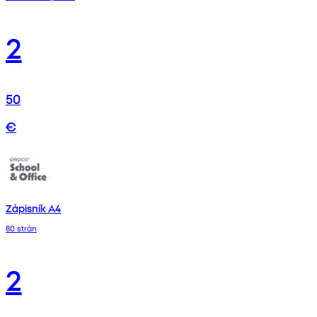
2
50
€
Zápisník A4
80 strán
2