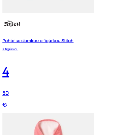
Pohár so slamkou a figúrkou Stitch
s figúrkou
4
50
€