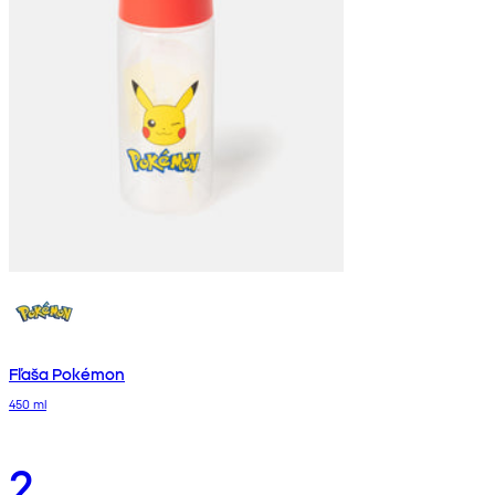
Fľaša Pokémon
450 ml
2