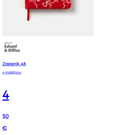
Zápisník A5
s mašličkou
4
50
€