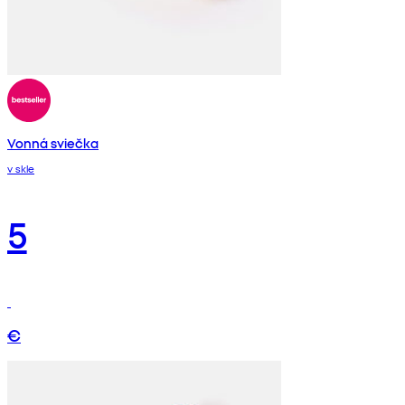
Vonná sviečka
v skle
5
€