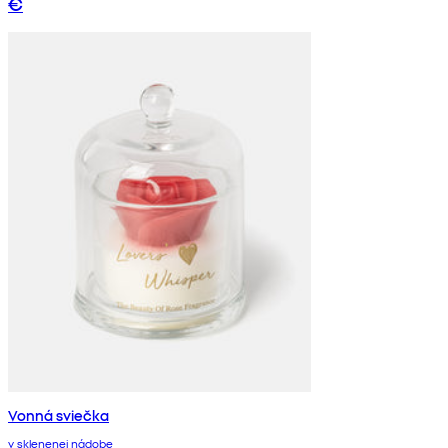
€
Vonná sviečka
v sklenenej nádobe