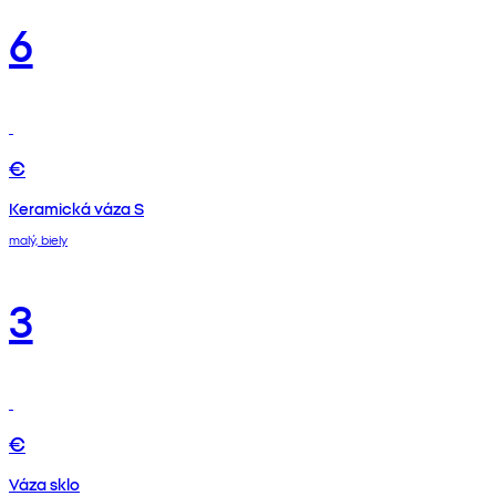
6
€
Keramická váza S
malý, biely
3
€
Váza sklo