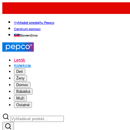
Vyhľadať predajňu Pepco
Centrum pomoci
Slovenčina
Leták
Kolekcie
Deti
Ženy
Domov
Bábätká
Muži
Ostatné