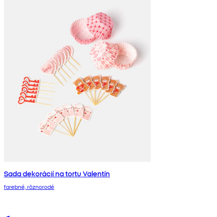
Sada dekorácií na tortu Valentín
farebné, rôznorodé