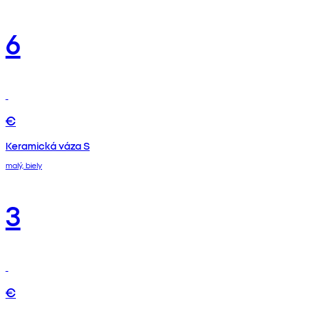
6
€
Keramická váza S
malý, biely
3
€