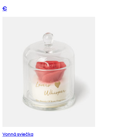
€
Vonná sviečka