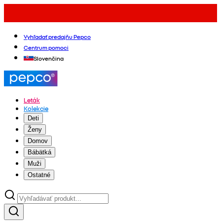
Vyhľadať predajňu Pepco
Centrum pomoci
Slovenčina
Leták
Kolekcie
Deti
Ženy
Domov
Bábätká
Muži
Ostatné