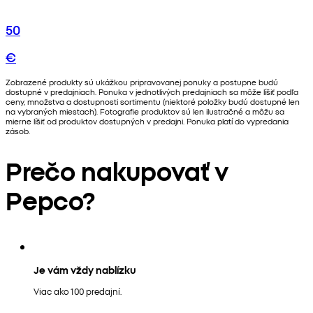
50
€
Zobrazené produkty sú ukážkou pripravovanej ponuky a postupne budú
dostupné v predajniach. Ponuka v jednotlivých predajniach sa môže líšiť podľa
ceny, množstva a dostupnosti sortimentu (niektoré položky budú dostupné len
na vybraných miestach). Fotografie produktov sú len ilustračné a môžu sa
mierne líšiť od produktov dostupných v predajni. Ponuka platí do vypredania
zásob.
Prečo nakupovať v
Pepco?
Je vám vždy nablízku
Viac ako 100 predajní.