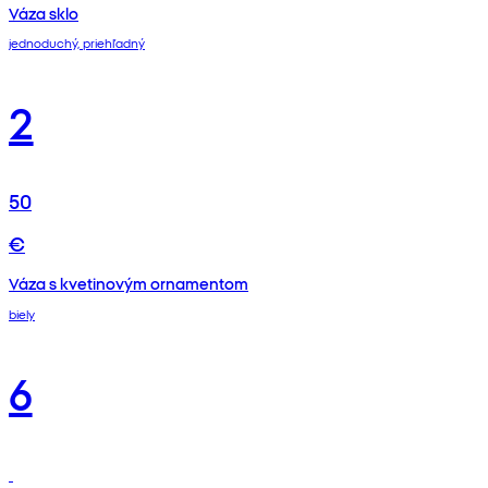
Váza sklo
jednoduchý, priehľadný
2
50
€
Váza s kvetinovým ornamentom
biely
6