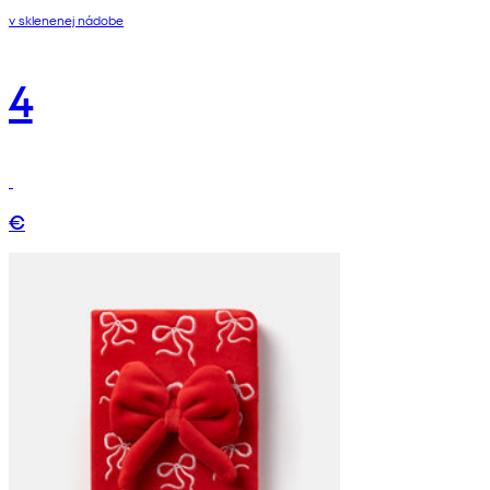
v sklenenej nádobe
4
€