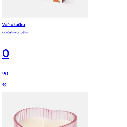
Veľká taška
darčeková taška
0
90
€