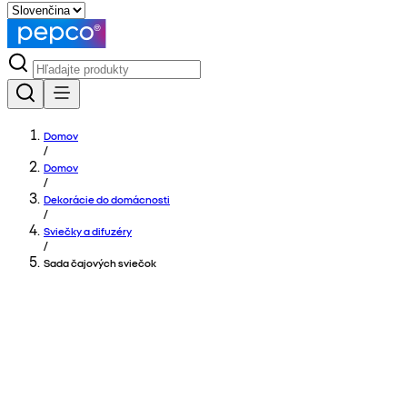
Domov
/
Domov
/
Dekorácie do domácnosti
/
Sviečky a difuzéry
/
Sada čajových sviečok