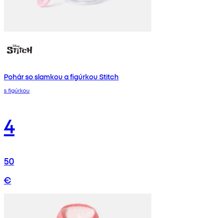
Pohár so slamkou a figúrkou Stitch
s figúrkou
4
50
€