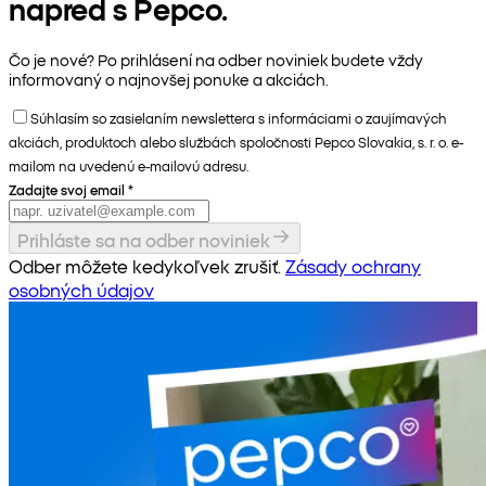
napred s Pepco.
Čo je nové? Po prihlásení na odber noviniek budete vždy
informovaný o najnovšej ponuke a akciách.
Súhlasím so zasielaním newslettera s informáciami o zaujímavých
akciách, produktoch alebo službách spoločnosti Pepco Slovakia, s. r. o. e-
mailom na uvedenú e-mailovú adresu.
Zadajte svoj email
*
Prihláste sa na odber noviniek
Odber môžete kedykoľvek zrušiť.
Zásady ochrany
osobných údajov