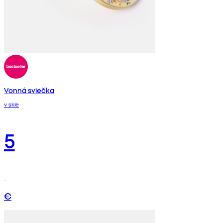
Vonná sviečka
v skle
5
€