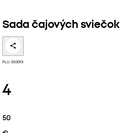
Sada čajových sviečok
PLU: 350093
4
50
€