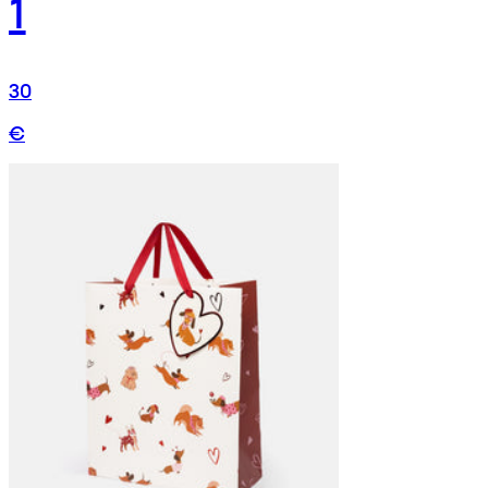
1
30
€