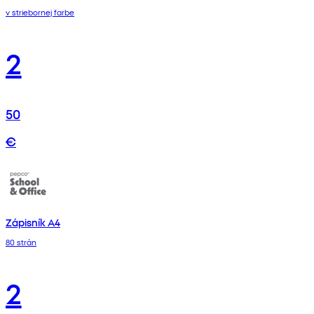
v striebornej farbe
2
50
€
Zápisník A4
80 strán
2