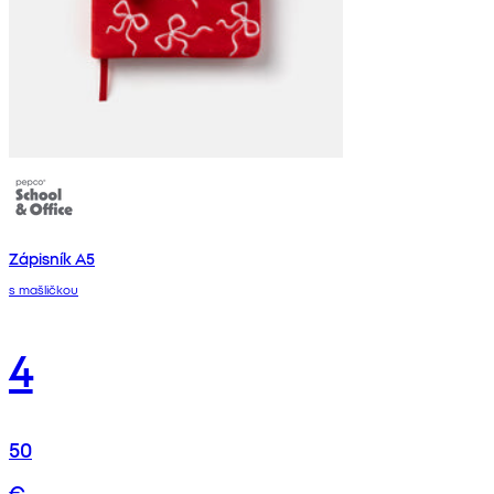
Zápisník A5
s mašličkou
4
50
€