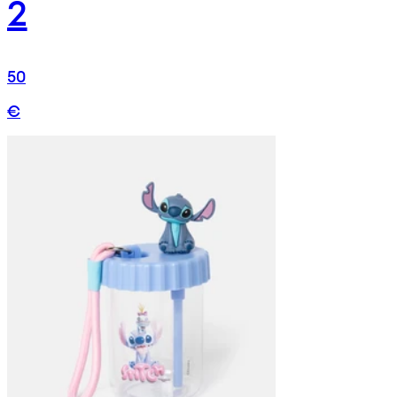
2
50
€