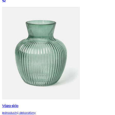
Váza sklo
jednoduchý, dekoratívny