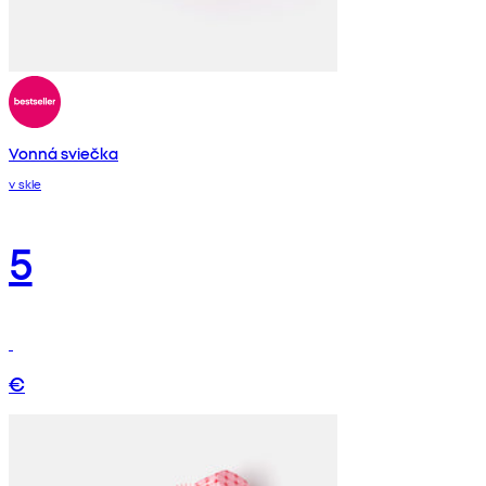
Vonná sviečka
v skle
5
€