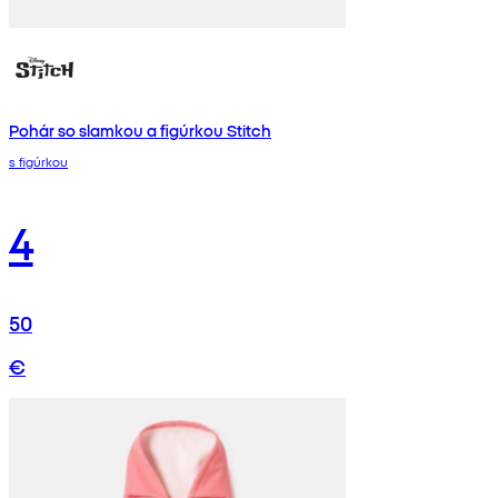
Pohár so slamkou a figúrkou Stitch
s figúrkou
4
50
€