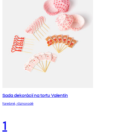
Sada dekorácií na tortu Valentín
farebné, rôznorodé
1