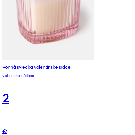
Vonná sviečka Valentínske srdce
v sklenenej nádobe
2
€