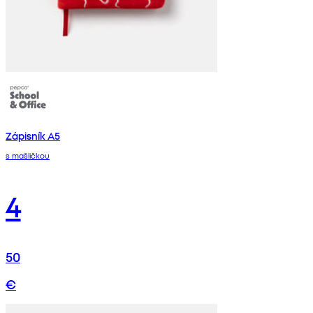
Zápisník A5
s mašličkou
4
50
€