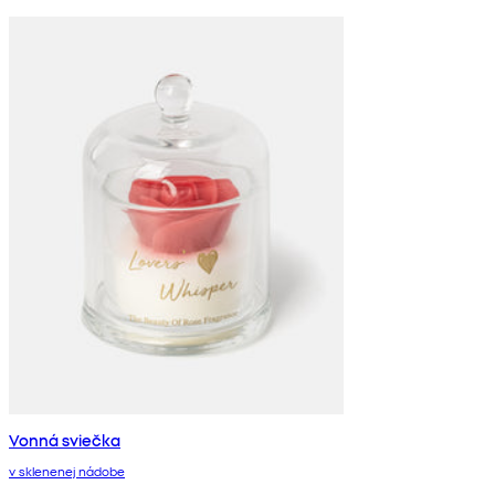
Vonná sviečka
v sklenenej nádobe