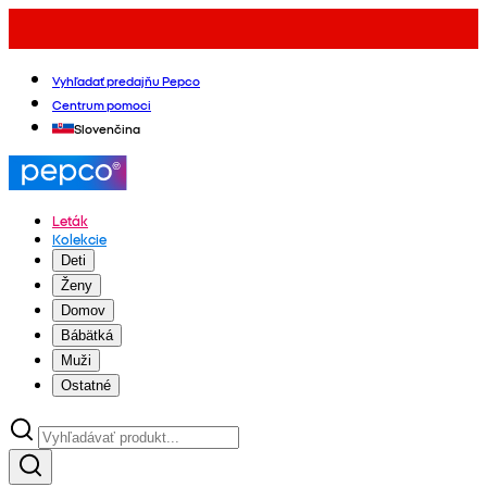
Vyhľadať predajňu Pepco
Centrum pomoci
Slovenčina
Leták
Kolekcie
Deti
Ženy
Domov
Bábätká
Muži
Ostatné