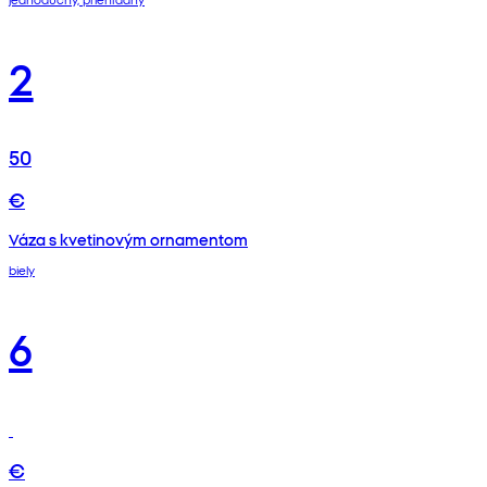
2
50
€
Váza s kvetinovým ornamentom
biely
6
€