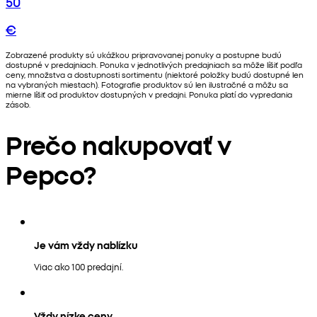
50
€
Zobrazené produkty sú ukážkou pripravovanej ponuky a postupne budú
dostupné v predajniach. Ponuka v jednotlivých predajniach sa môže líšiť podľa
ceny, množstva a dostupnosti sortimentu (niektoré položky budú dostupné len
na vybraných miestach). Fotografie produktov sú len ilustračné a môžu sa
mierne líšiť od produktov dostupných v predajni. Ponuka platí do vypredania
zásob.
Prečo nakupovať v
Pepco?
Je vám vždy nablízku
Viac ako 100 predajní.
Vždy nízke ceny