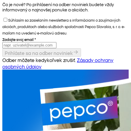
Čo je nové? Po prihlásení na odber noviniek budete vždy
informovaný o najnovšej ponuke a akciách.
Súhlasím so zasielaním newslettera s informáciami o zaujímavých
akciách, produktoch alebo službách spoločnosti Pepco Slovakia, s. r. o. e-
mailom na uvedenú e-mailovú adresu.
Zadajte svoj email
*
Prihláste sa na odber noviniek
Odber môžete kedykoľvek zrušiť.
Zásady ochrany
osobných údajov