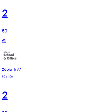
2
50
€
Zápisník A4
80 strán
2