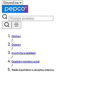
Domov
/
Domov
/
Kuchyňa a jedáleň
/
Doplnky na kávu a čaj
/
Sada 2 pohárov s dvojitou stenou