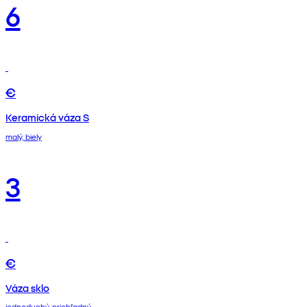
6
€
Keramická váza S
malý, biely
3
€
Váza sklo
jednoduchý, priehľadný