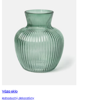
Váza sklo
jednoduchý, dekoratívny