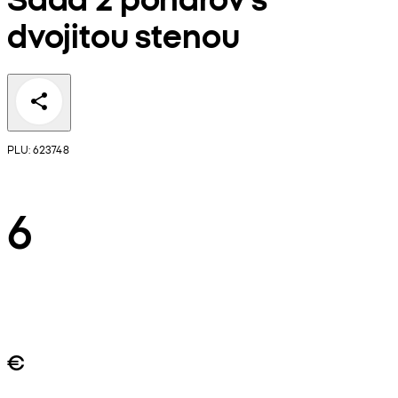
dvojitou stenou
PLU: 623748
6
€