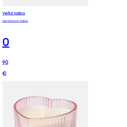
Veľká taška
darčeková taška
0
90
€