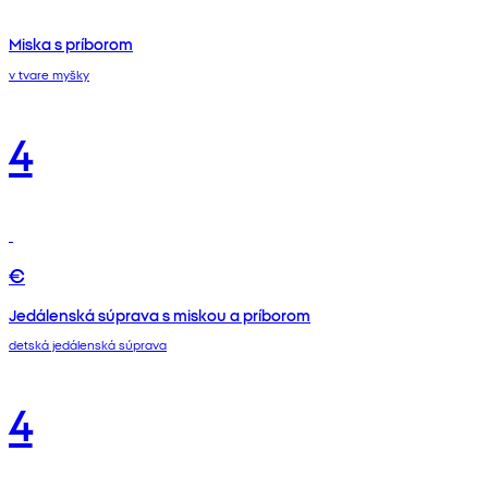
Miska s príborom
v tvare myšky
4
€
Jedálenská súprava s miskou a príborom
detská jedálenská súprava
4