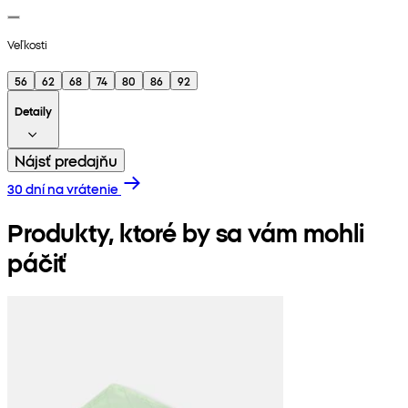
Veľkosti
56
62
68
74
80
86
92
Detaily
Nájsť predajňu
30 dní na vrátenie
Produkty, ktoré by sa vám mohli
páčiť