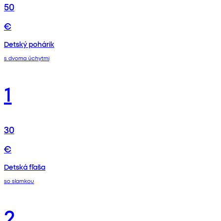
50
€
Detský pohárik
s dvoma úchytmi
1
30
€
Detská fľaša
so slamkou
2