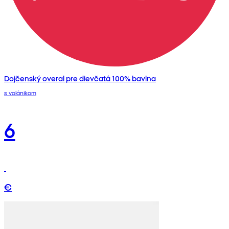
Dojčenský overal pre dievčatá 100% bavlna
s volánikom
6
€