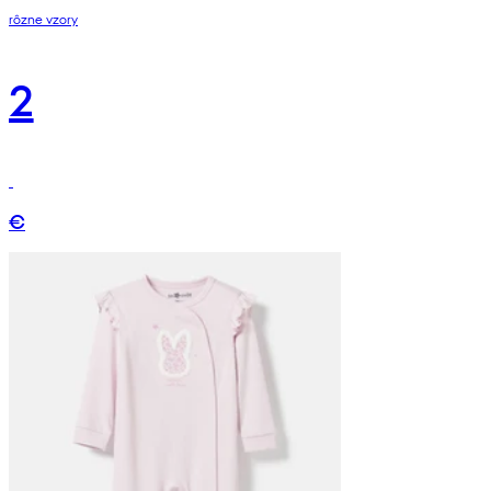
rôzne vzory
2
€