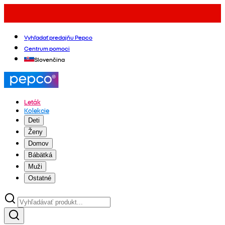
Vyhľadať predajňu Pepco
Centrum pomoci
Slovenčina
Leták
Kolekcie
Deti
Ženy
Domov
Bábätká
Muži
Ostatné