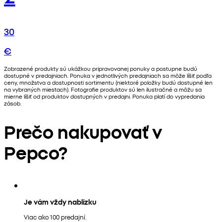
30
€
Zobrazené produkty sú ukážkou pripravovanej ponuky a postupne budú
dostupné v predajniach. Ponuka v jednotlivých predajniach sa môže líšiť podľa
ceny, množstva a dostupnosti sortimentu (niektoré položky budú dostupné len
na vybraných miestach). Fotografie produktov sú len ilustračné a môžu sa
mierne líšiť od produktov dostupných v predajni. Ponuka platí do vypredania
zásob.
Prečo nakupovať v
Pepco?
Je vám vždy nablízku
Viac ako 100 predajní.