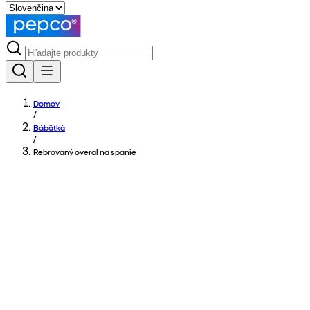
Domov
/
Bábätká
/
Rebrovaný overal na spanie