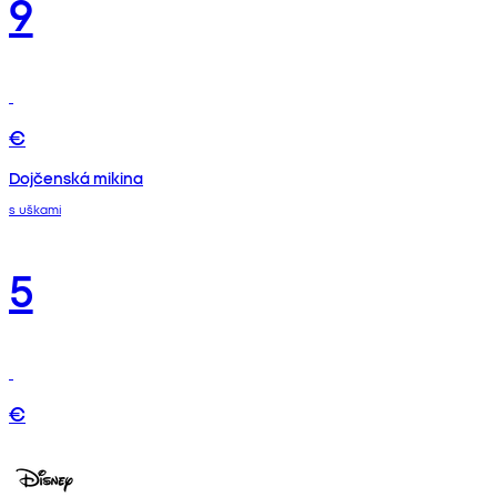
9
€
Dojčenská mikina
s uškami
5
€