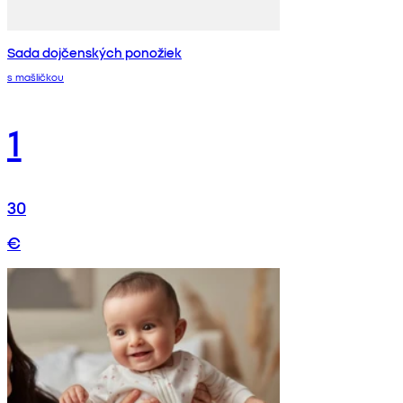
Sada dojčenských ponožiek
s mašličkou
1
30
€