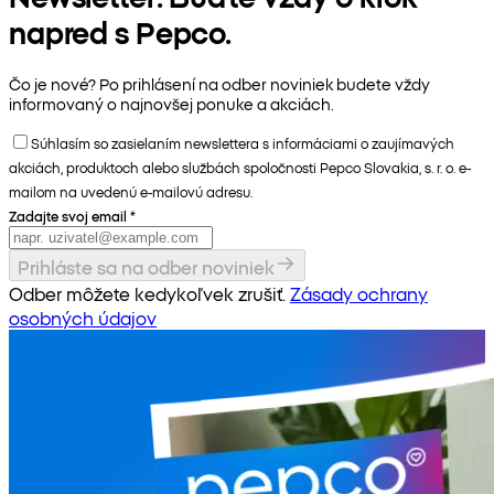
napred s Pepco.
Čo je nové? Po prihlásení na odber noviniek budete vždy
informovaný o najnovšej ponuke a akciách.
Súhlasím so zasielaním newslettera s informáciami o zaujímavých
akciách, produktoch alebo službách spoločnosti Pepco Slovakia, s. r. o. e-
mailom na uvedenú e-mailovú adresu.
Zadajte svoj email
*
Prihláste sa na odber noviniek
Odber môžete kedykoľvek zrušiť.
Zásady ochrany
osobných údajov