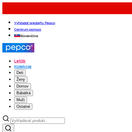
Vyhľadať predajňu Pepco
Centrum pomoci
Slovenčina
Leták
Kolekcie
Deti
Ženy
Domov
Bábätká
Muži
Ostatné