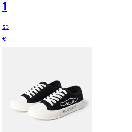
1
50
€