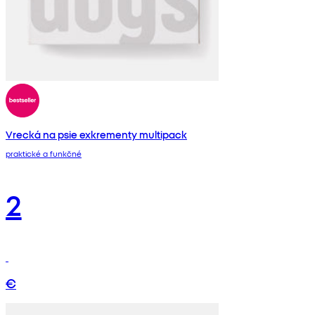
Vrecká na psie exkrementy multipack
praktické a funkčné
2
€