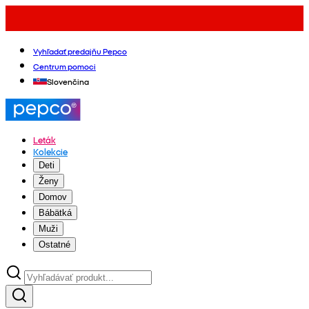
Vyhľadať predajňu Pepco
Centrum pomoci
Slovenčina
Leták
Kolekcie
Deti
Ženy
Domov
Bábätká
Muži
Ostatné