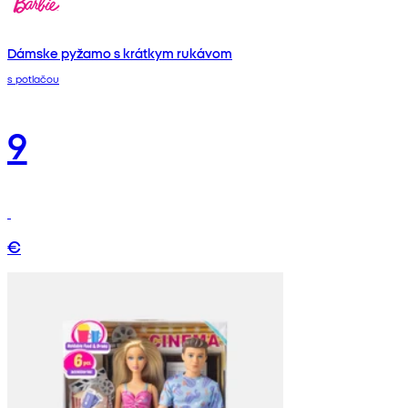
Dámske pyžamo s krátkym rukávom
s potlačou
9
€