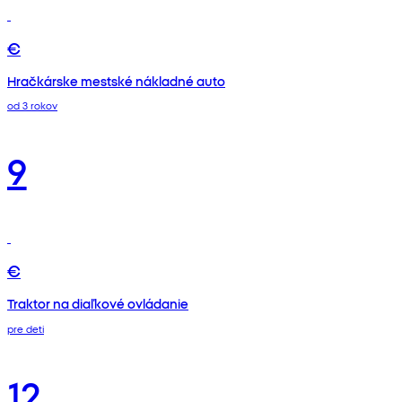
€
Hračkárske mestské nákladné auto
od 3 rokov
9
€
Traktor na diaľkové ovládanie
pre deti
12