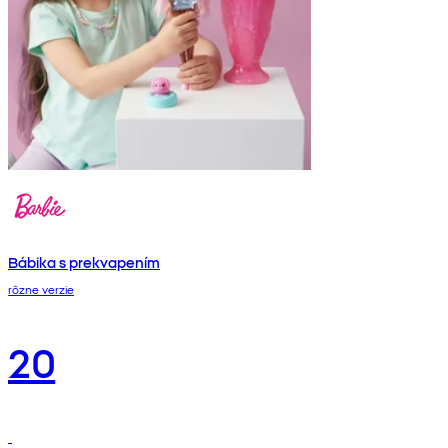
Bábika s prekvapením
rôzne verzie
20