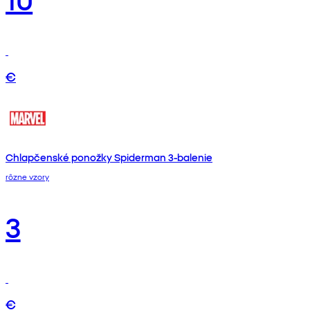
€
Chlapčenské ponožky Spiderman 3-balenie
rôzne vzory
3
€