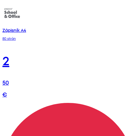
Zápisník A4
80 strán
2
50
€