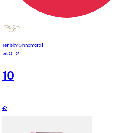
Tenisky Cinnamoroll
veľ. 32 – 37
10
€