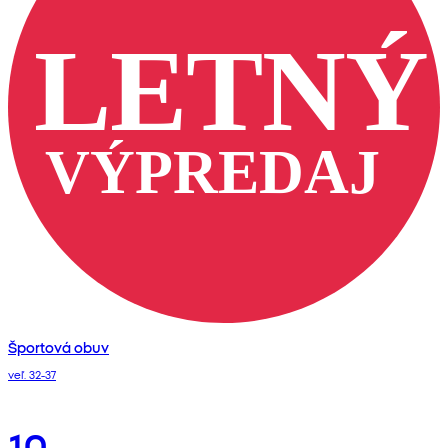
Športová obuv
veľ. 32-37
10