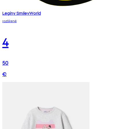
Legíny SmileyWorld
rozšírené
4
50
€