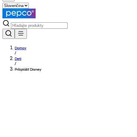
Domov
/
Deti
/
Pršiplášť Disney