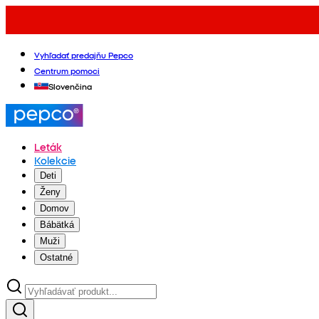
Vyhľadať predajňu Pepco
Centrum pomoci
Slovenčina
Leták
Kolekcie
Deti
Ženy
Domov
Bábätká
Muži
Ostatné