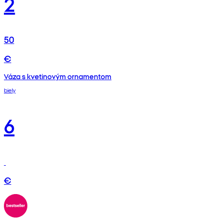
2
50
€
Váza s kvetinovým ornamentom
biely
6
€