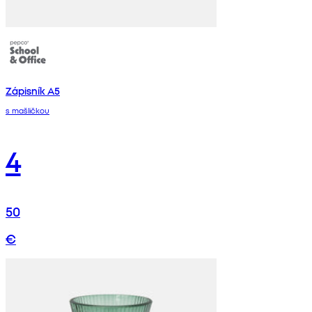
Zápisník A5
s mašličkou
4
50
€