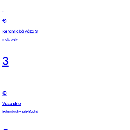
€
Keramická váza S
malý, biely
3
€
Váza sklo
jednoduchý, priehľadný