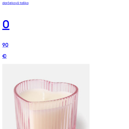
darčeková taška
0
90
€