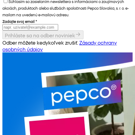
Súhlasím so zasielaním newslettera s informáciami o zaujímavých
akciách, produktoch alebo službách spoločnosti Pepco Slovakia, s. r. o. e-
mailom na uvedenú e-mailovú adresu.
Zadajte svoj email
*
Prihláste sa na odber noviniek
Odber môžete kedykoľvek zrušiť.
Zásady ochrany
osobných údajov