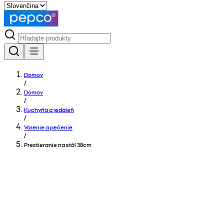
Domov
/
Domov
/
Kuchyňa a jedáleň
/
Varenie a pečenie
/
Prestieranie na stôl 38cm