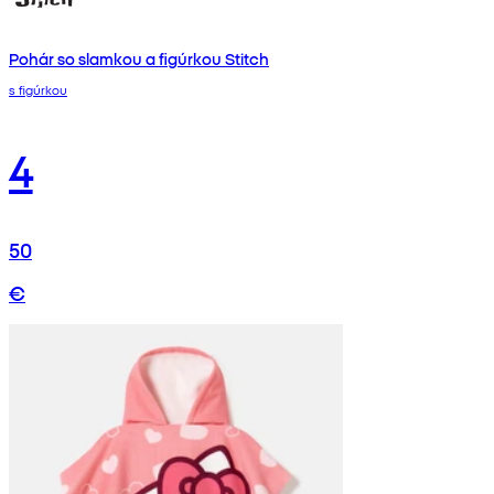
Pohár so slamkou a figúrkou Stitch
s figúrkou
4
50
€