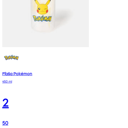
Fľaša Pokémon
450 ml
2
50