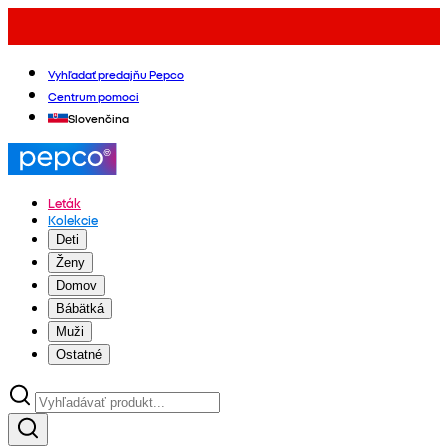
Vyhľadať predajňu Pepco
Centrum pomoci
Slovenčina
Leták
Kolekcie
Deti
Ženy
Domov
Bábätká
Muži
Ostatné