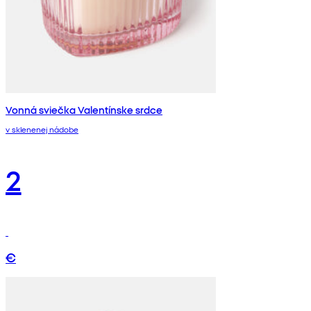
Vonná sviečka Valentínske srdce
v sklenenej nádobe
2
€