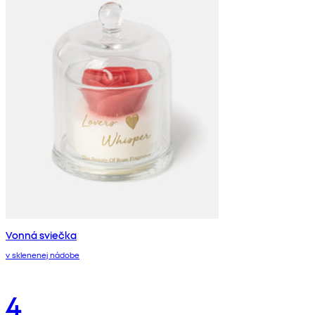
Vonná sviečka
v sklenenej nádobe
4