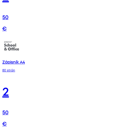
50
€
Zápisník A4
80 strán
2
50
€