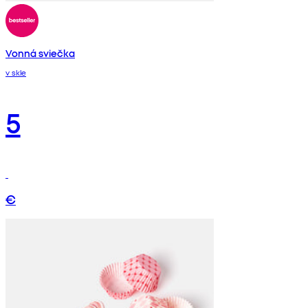
Vonná sviečka
v skle
5
€