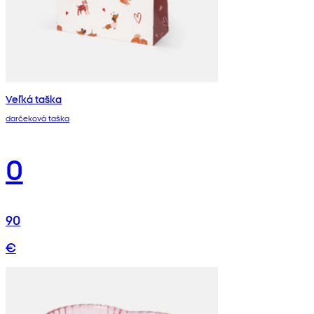
Veľká taška
darčeková taška
0
90
€