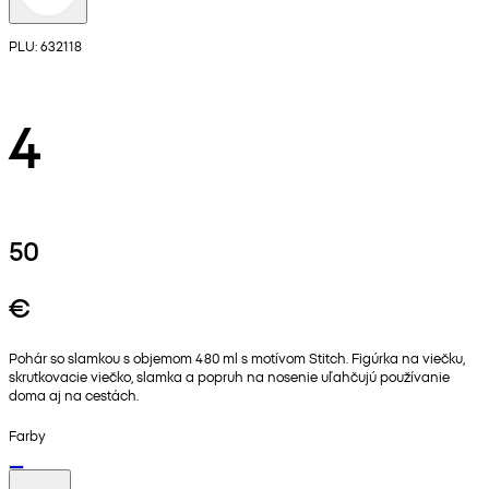
PLU: 632118
4
50
€
Pohár so slamkou s objemom 480 ml s motívom Stitch. Figúrka na viečku,
skrutkovacie viečko, slamka a popruh na nosenie uľahčujú používanie
doma aj na cestách.
Farby