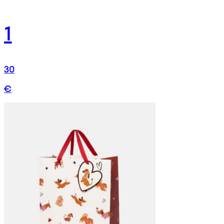
1
30
€