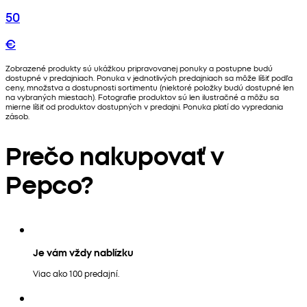
50
€
Zobrazené produkty sú ukážkou pripravovanej ponuky a postupne budú
dostupné v predajniach. Ponuka v jednotlivých predajniach sa môže líšiť podľa
ceny, množstva a dostupnosti sortimentu (niektoré položky budú dostupné len
na vybraných miestach). Fotografie produktov sú len ilustračné a môžu sa
mierne líšiť od produktov dostupných v predajni. Ponuka platí do vypredania
zásob.
Prečo nakupovať v
Pepco?
Je vám vždy nablízku
Viac ako 100 predajní.