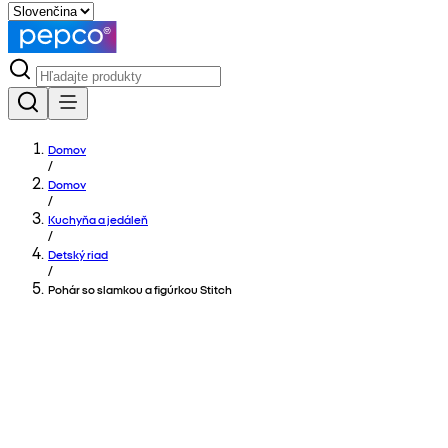
Domov
/
Domov
/
Kuchyňa a jedáleň
/
Detský riad
/
Pohár so slamkou a figúrkou Stitch