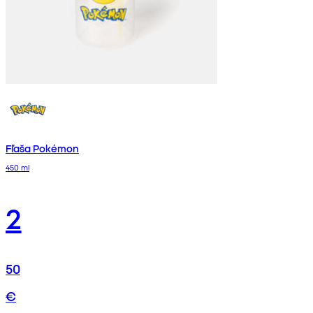
Fľaša Pokémon
450 ml
2
50
€