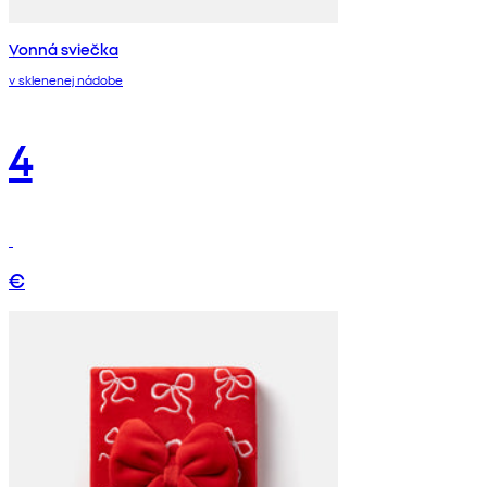
Vonná sviečka
v sklenenej nádobe
4
€