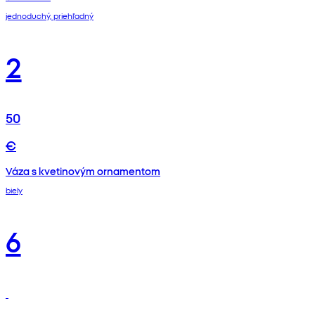
jednoduchý, priehľadný
2
50
€
Váza s kvetinovým ornamentom
biely
6