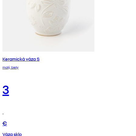
Keramická váza S
malý, biely
3
€
Váza sklo