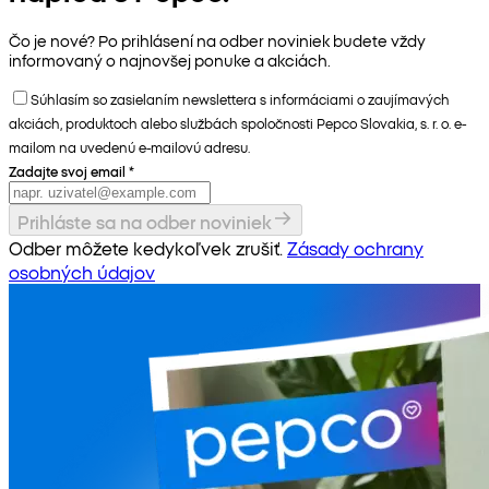
Čo je nové? Po prihlásení na odber noviniek budete vždy
informovaný o najnovšej ponuke a akciách.
Súhlasím so zasielaním newslettera s informáciami o zaujímavých
akciách, produktoch alebo službách spoločnosti Pepco Slovakia, s. r. o. e-
mailom na uvedenú e-mailovú adresu.
Zadajte svoj email
*
Prihláste sa na odber noviniek
Odber môžete kedykoľvek zrušiť.
Zásady ochrany
osobných údajov