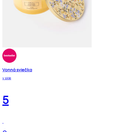
Vonná sviečka
v skle
5
€