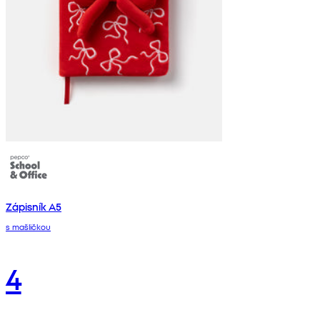
Zápisník A5
s mašličkou
4