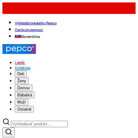
Vyhľadať predajňu Pepco
Centrum pomoci
Slovenčina
Leták
Kolekcie
Deti
Ženy
Domov
Bábätká
Muži
Ostatné