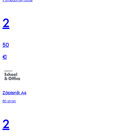
2
50
€
Zápisník A4
80 strán
2