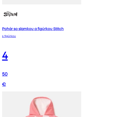
Pohár so slamkou a figúrkou Stitch
s figúrkou
4
50
€