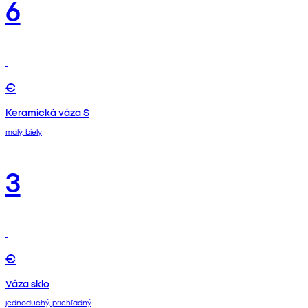
6
€
Keramická váza S
malý, biely
3
€
Váza sklo
jednoduchý, priehľadný