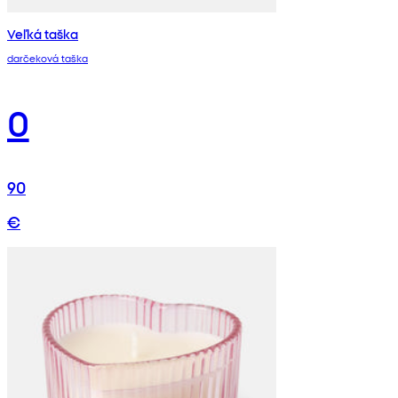
Veľká taška
darčeková taška
0
90
€