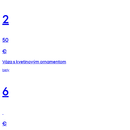
2
50
€
Váza s kvetinovým ornamentom
biely
6
€