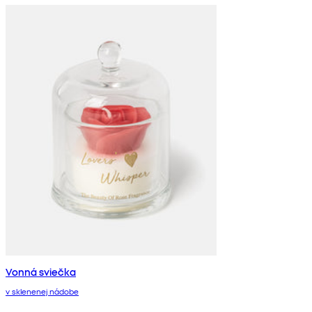
Vonná sviečka
v sklenenej nádobe