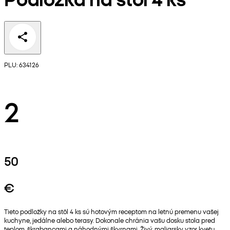
PLU: 634126
2
50
€
Tieto podložky na stôl 4 ks sú hotovým receptom na letnú premenu vašej
kuchyne, jedálne alebo terasy. Dokonale chránia vašu dosku stola pred
teplom, škrabancami a náhodnými škvrnami. Živý, maliarsky vzor kvetu