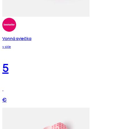
Vonná sviečka
v skle
5
€