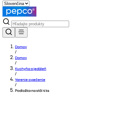
Domov
/
Domov
/
Kuchyňa a jedáleň
/
Varenie a pečenie
/
Podložka na stôl 4 ks