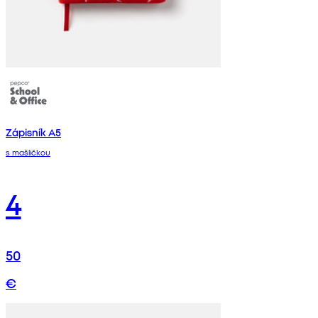
Zápisník A5
s mašličkou
4
50
€