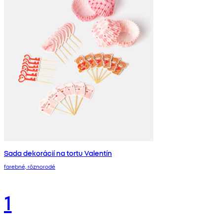
Sada dekorácií na tortu Valentín
farebné, rôznorodé
1