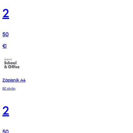
2
50
€
Zápisník A4
80 strán
2
50