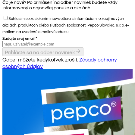
Čo je nové? Po prihlásení na odber noviniek budete vždy
informovaný o najnovšej ponuke a akciách.
Súhlasím so zasielaním newslettera s informáciami o zaujímavých
akciách, produktoch alebo službách spoločnosti Pepco Slovakia, s. r. o. e-
mailom na uvedenú e-mailovú adresu.
Zadajte svoj email
*
Prihláste sa na odber noviniek
Odber môžete kedykoľvek zrušiť.
Zásady ochrany
osobných údajov