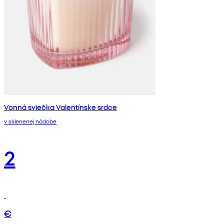
Vonná sviečka Valentínske srdce
v sklenenej nádobe
2
€