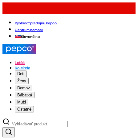
Vyhľadať predajňu Pepco
Centrum pomoci
Slovenčina
Leták
Kolekcie
Deti
Ženy
Domov
Bábätká
Muži
Ostatné