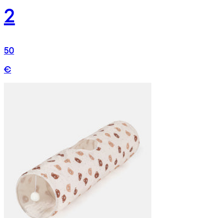
2
50
€