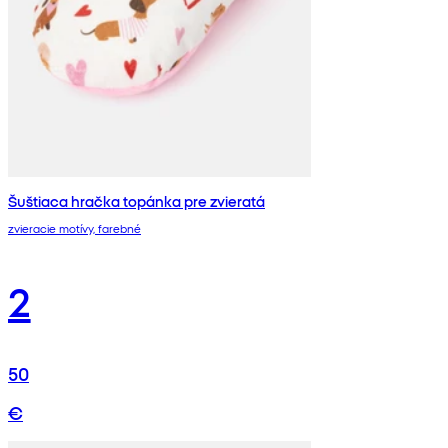
Šuštiaca hračka topánka pre zvieratá
zvieracie motívy, farebné
2
50
€