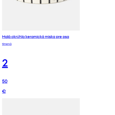
Malá okrúhla keramická miska pre psa
tlmená
2
50
€