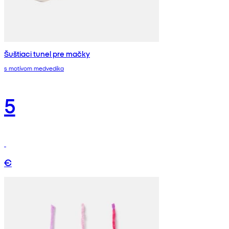
Šuštiaci tunel pre mačky
s motívom medvedíka
5
€