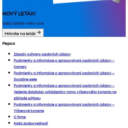
NOVÝ LETÁK!
každý týždeň niečo nové
Mrknite na leták
Pepco
Zásady ochrany osobných údajov
Podmienky a informácie o spracovávaní osobných údajov –
Kamery
Podmienky a informácie o spracovávaní osobných údajov –
Sociálne siete
Podmienky a informácie o spracovávaní osobných údajov –
Vedenie databázy uchádzačov mimo výberového konania na
základe súhlasu
Podmienky a informácie o spracovávaní osobných údajov –
Výberové konanie
O firme
Naša zodpovednosť