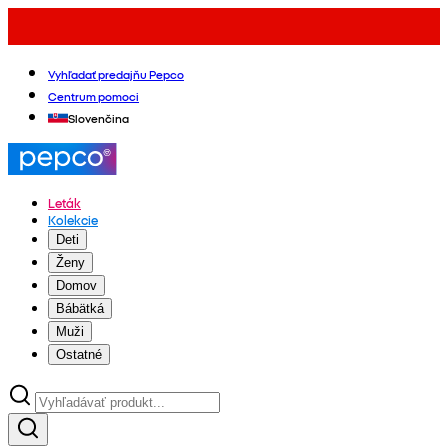
Vyhľadať predajňu Pepco
Centrum pomoci
Slovenčina
Leták
Kolekcie
Deti
Ženy
Domov
Bábätká
Muži
Ostatné