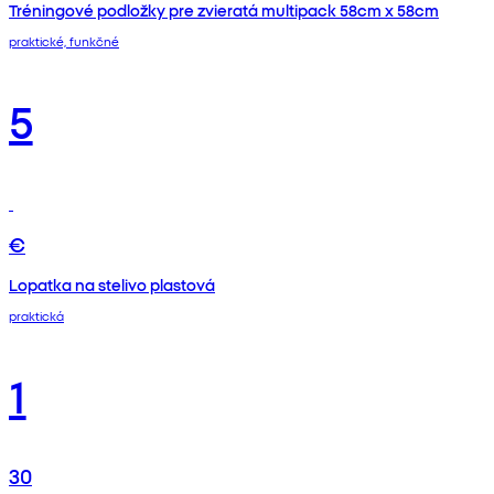
Tréningové podložky pre zvieratá multipack 58cm x 58cm
praktické, funkčné
5
€
Lopatka na stelivo plastová
praktická
1
30