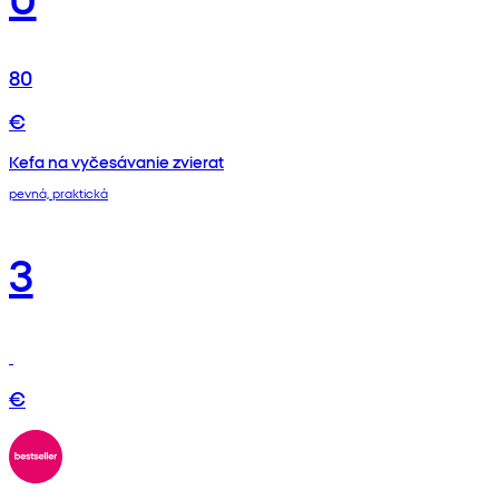
80
€
Kefa na vyčesávanie zvierat
pevná, praktická
3
€