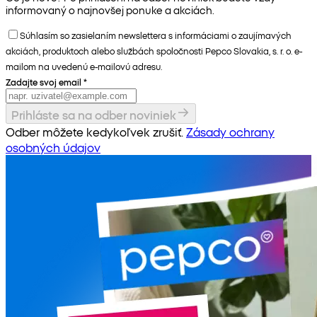
informovaný o najnovšej ponuke a akciách.
Súhlasím so zasielaním newslettera s informáciami o zaujímavých
akciách, produktoch alebo službách spoločnosti Pepco Slovakia, s. r. o. e-
mailom na uvedenú e-mailovú adresu.
Zadajte svoj email
*
Prihláste sa na odber noviniek
Odber môžete kedykoľvek zrušiť.
Zásady ochrany
osobných údajov