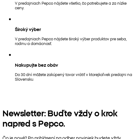
V predajniach Pepco nájdete všetko, čo potrebujete a za nízke
ceny.
Široký výber
V predajniach Pepco nájdete široký výber produktov pre seba,
rodinu a domácnosť.
Nakupujte bez obáv
Do 30 dní môžete zakúpený tovar vrátiť v ktorejkoľvek predajni na
Slovensku.
Newsletter: Buďte vždy o krok
napred s Pepco.
Čo je nové? Po prihlásení na odber noviniek budete vždy