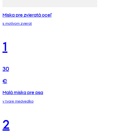
Miska pre zvieratá oceľ
s motívom zvierat
1
30
€
Malá miska pre psa
v tvare medvedíka
2