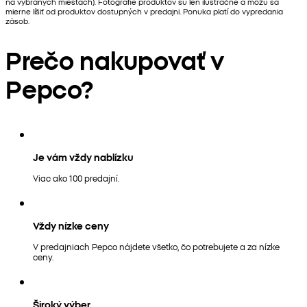
na vybraných miestach). Fotografie produktov sú len ilustračné a môžu sa
mierne líšiť od produktov dostupných v predajni. Ponuka platí do vypredania
zásob.
Prečo nakupovať v
Pepco?
Je vám vždy nablízku
Viac ako 100 predajní.
Vždy nízke ceny
V predajniach Pepco nájdete všetko, čo potrebujete a za nízke
ceny.
Široký výber