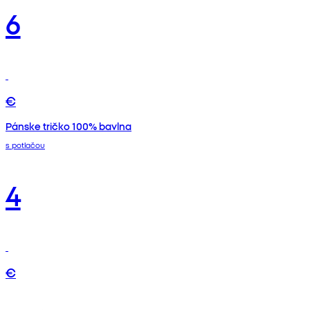
6
€
Pánske tričko 100% bavlna
s potlačou
4
€