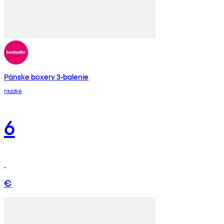
Pánske boxery 3-balenie
hladké
6
€