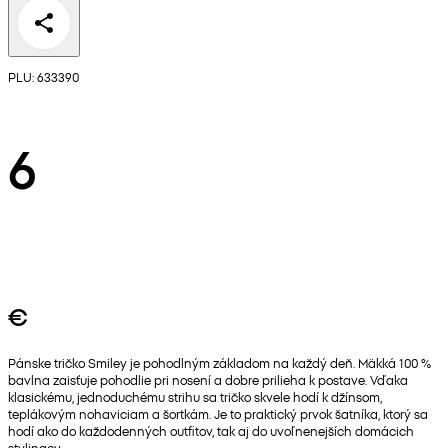
PLU: 633390
6
€
Pánske tričko Smiley je pohodlným základom na každý deň. Mäkká 100 %
bavlna zaisťuje pohodlie pri nosení a dobre prilieha k postave. Vďaka
klasickému, jednoduchému strihu sa tričko skvele hodí k džínsom,
teplákovým nohaviciam a šortkám. Je to praktický prvok šatníka, ktorý sa
hodí ako do každodenných outfitov, tak aj do uvoľnenejších domácich
stylingov.