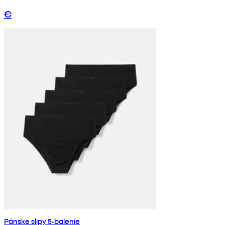
€
Pánske slipy 5-balenie