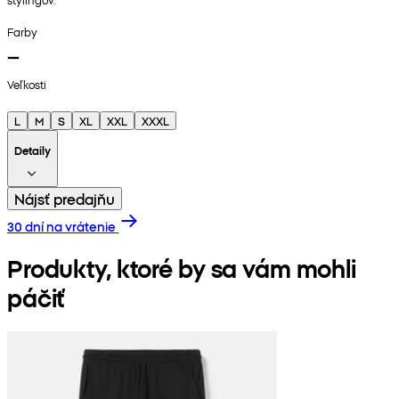
Farby
Veľkosti
L
M
S
XL
XXL
XXXL
Detaily
Nájsť predajňu
30 dní na vrátenie
Produkty, ktoré by sa vám mohli
páčiť