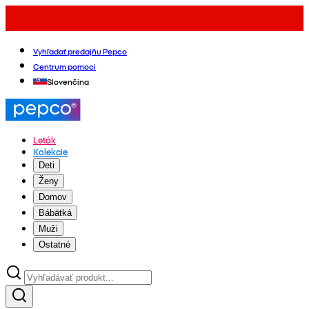
Vyhľadať predajňu Pepco
Centrum pomoci
Slovenčina
Leták
Kolekcie
Deti
Ženy
Domov
Bábätká
Muži
Ostatné