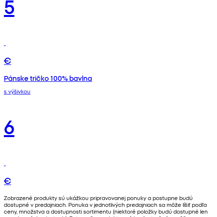
5
€
Pánske tričko 100% bavlna
s výšivkou
6
€
Zobrazené produkty sú ukážkou pripravovanej ponuky a postupne budú
dostupné v predajniach. Ponuka v jednotlivých predajniach sa môže líšiť podľa
ceny, množstva a dostupnosti sortimentu (niektoré položky budú dostupné len