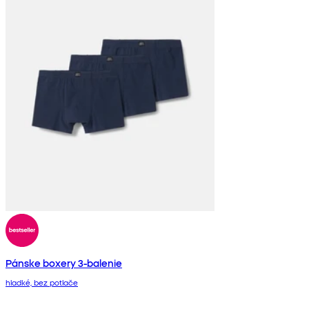
Pánske boxery 3-balenie
hladké, bez potlače