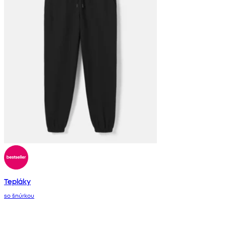
Tepláky
so šnúrkou