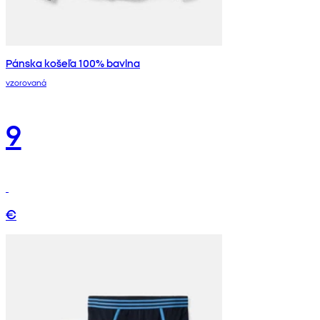
Pánska košeľa 100% bavlna
vzorovaná
9
€