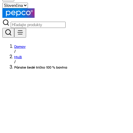
Domov
/
Muži
/
Pánske šedé tričko 100 % bavlna