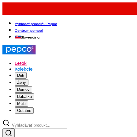
Vyhľadať predajňu Pepco
Centrum pomoci
Slovenčina
Leták
Kolekcie
Deti
Ženy
Domov
Bábätká
Muži
Ostatné