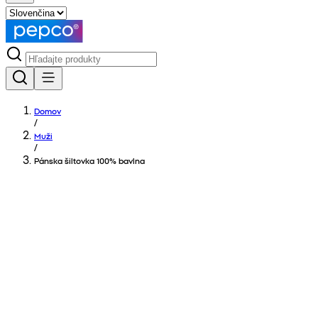
Domov
/
Muži
/
Pánska šiltovka 100% bavlna