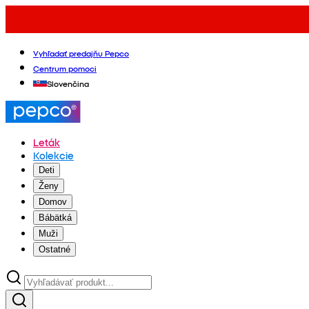
Vyhľadať predajňu Pepco
Centrum pomoci
Slovenčina
Leták
Kolekcie
Deti
Ženy
Domov
Bábätká
Muži
Ostatné