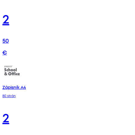
2
50
€
Zápisník A4
80 strán
2