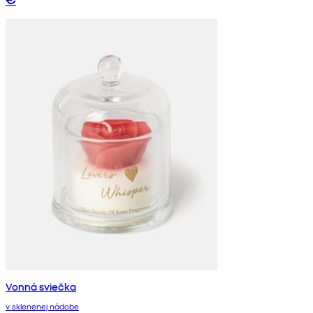
Vonná sviečka
v sklenenej nádobe