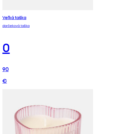
Veľká taška
darčeková taška
0
90
€