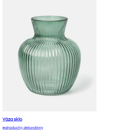
Váza sklo
jednoduchý, dekoratívny