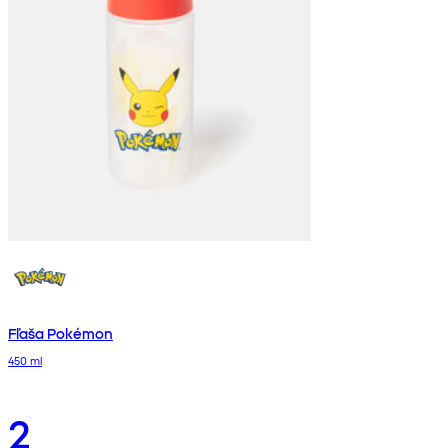
Fľaša Pokémon
450 ml
2