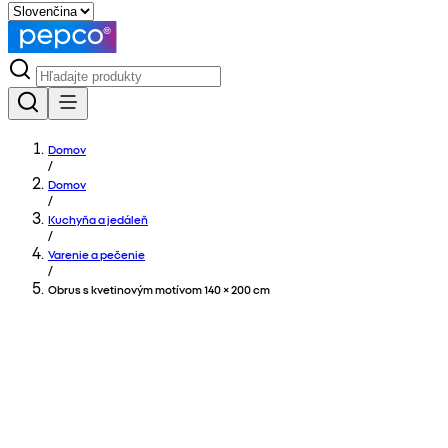
Domov
/
Domov
/
Kuchyňa a jedáleň
/
Varenie a pečenie
/
Obrus s kvetinovým motívom 140 × 200 cm