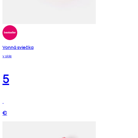
Vonná sviečka
v skle
5
€