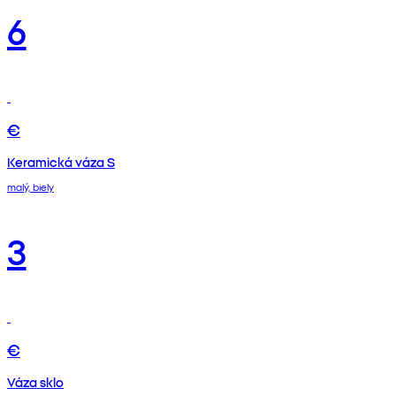
6
€
Keramická váza S
malý, biely
3
€
Váza sklo