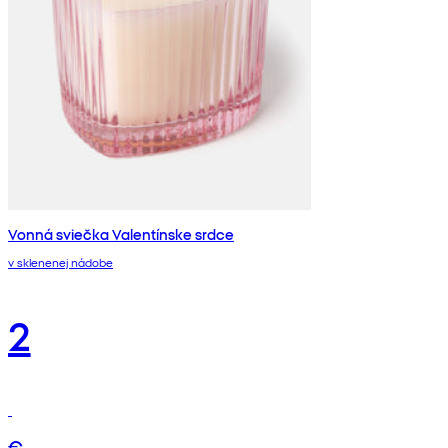
Vonná sviečka Valentínske srdce
v sklenenej nádobe
2
€