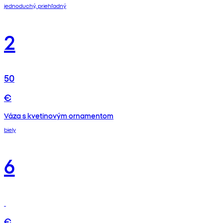
jednoduchý, priehľadný
2
50
€
Váza s kvetinovým ornamentom
biely
6
€