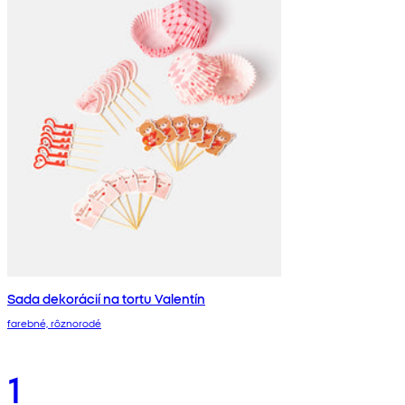
Sada dekorácií na tortu Valentín
farebné, rôznorodé
1