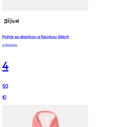
Pohár so slamkou a figúrkou Stitch
s figúrkou
4
50
€