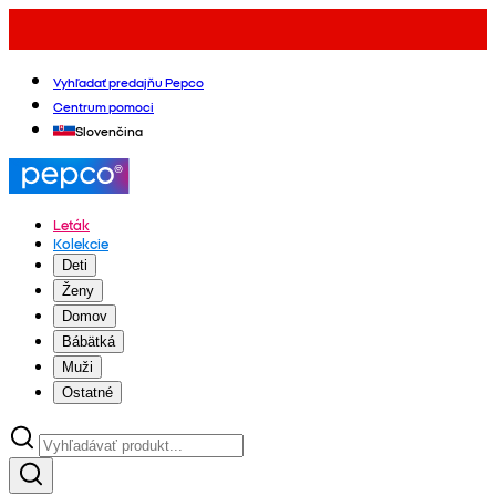
Vyhľadať predajňu Pepco
Centrum pomoci
Slovenčina
Leták
Kolekcie
Deti
Ženy
Domov
Bábätká
Muži
Ostatné