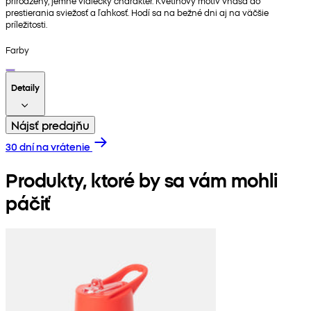
prirodzený, jemne vidiecky charakter. Kvetinový motív vnáša do
prestierania sviežosť a ľahkosť. Hodí sa na bežné dni aj na väčšie
príležitosti.
Farby
Detaily
Nájsť predajňu
30 dní na vrátenie
Produkty, ktoré by sa vám mohli
páčiť