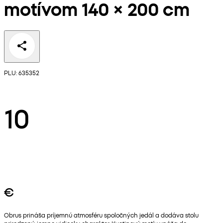
motívom 140 × 200 cm
PLU: 635352
10
€
Obrus prináša príjemnú atmosféru spoločných jedál a dodáva stolu