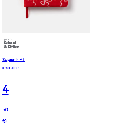
Zápisník A5
s mašličkou
4
50
€