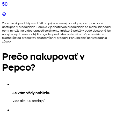
50
€
Zobrazené produkty sú ukážkou pripravovanej ponuky a postupne budú
dostupné v predajniach. Ponuka v jednotlivých predajniach sa môže líšiť podľa
ceny, množstva a dostupnosti sortimentu (niektoré položky budú dostupné len
na vybraných miestach). Fotografie produktov sú len ilustračné a môžu sa
mierne líšiť od produktov dostupných v predajni. Ponuka platí do vypredania
zásob.
Prečo nakupovať v
Pepco?
Je vám vždy nablízku
Viac ako 100 predajní.