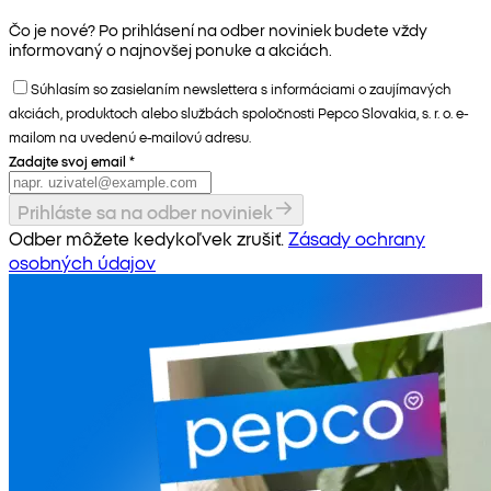
Čo je nové? Po prihlásení na odber noviniek budete vždy
informovaný o najnovšej ponuke a akciách.
Súhlasím so zasielaním newslettera s informáciami o zaujímavých
akciách, produktoch alebo službách spoločnosti Pepco Slovakia, s. r. o. e-
mailom na uvedenú e-mailovú adresu.
Zadajte svoj email
*
Prihláste sa na odber noviniek
Odber môžete kedykoľvek zrušiť.
Zásady ochrany
osobných údajov