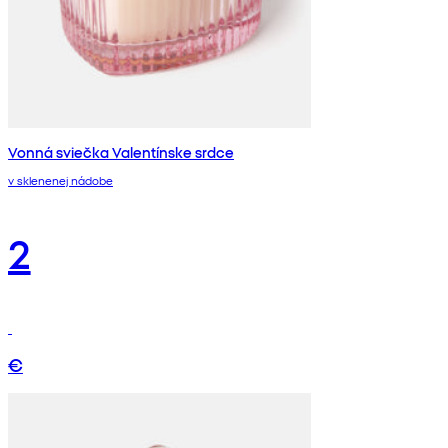
Vonná sviečka Valentínske srdce
v sklenenej nádobe
2
€