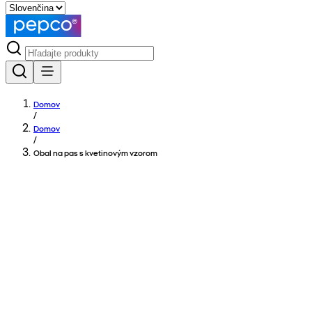
Domov
/
Domov
/
Obal na pas s kvetinovým vzorom