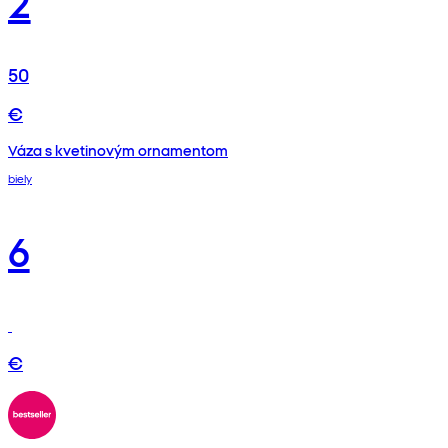
2
50
€
Váza s kvetinovým ornamentom
biely
6
€