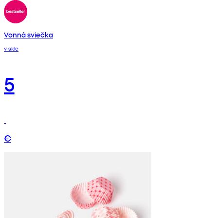
Vonná sviečka
v skle
5
€