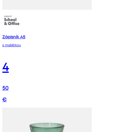
Zápisník A5
s mašličkou
4
50
€