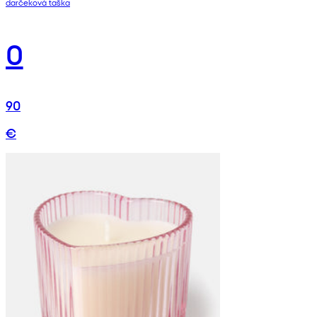
darčeková taška
0
90
€