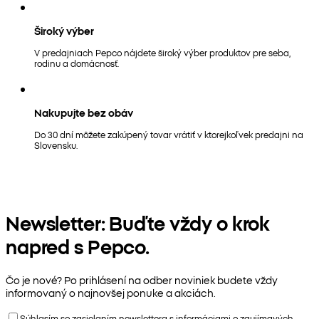
Široký výber
V predajniach Pepco nájdete široký výber produktov pre seba,
rodinu a domácnosť.
Nakupujte bez obáv
Do 30 dní môžete zakúpený tovar vrátiť v ktorejkoľvek predajni na
Slovensku.
Newsletter: Buďte vždy o krok
napred s Pepco.
Čo je nové? Po prihlásení na odber noviniek budete vždy
informovaný o najnovšej ponuke a akciách.
Súhlasím so zasielaním newslettera s informáciami o zaujímavých