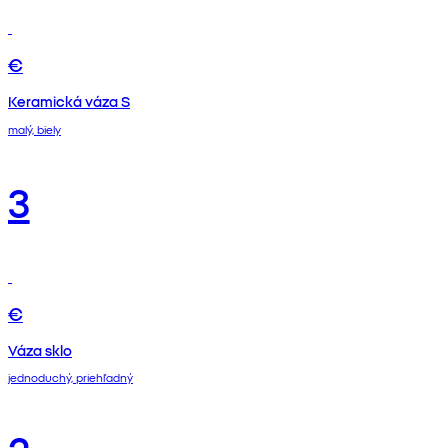
€
Keramická váza S
malý, biely
3
€
Váza sklo
jednoduchý, priehľadný