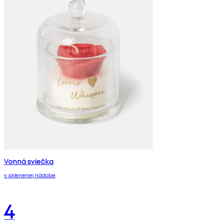
Vonná sviečka
v sklenenej nádobe
4