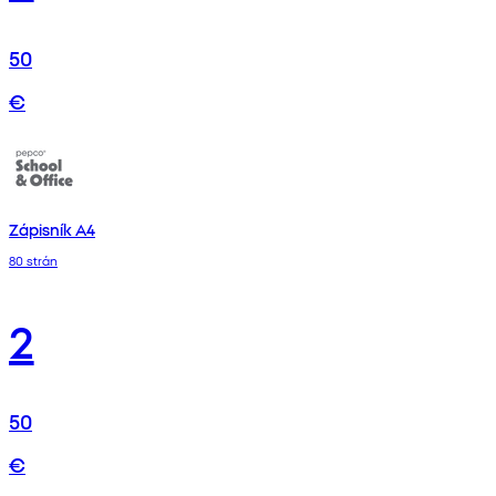
50
€
Zápisník A4
80 strán
2
50
€