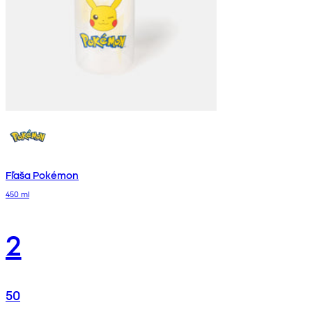
Fľaša Pokémon
450 ml
2
50