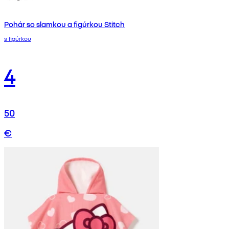
Pohár so slamkou a figúrkou Stitch
s figúrkou
4
50
€