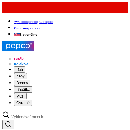
Vyhľadať predajňu Pepco
Centrum pomoci
Slovenčina
Leták
Kolekcie
Deti
Ženy
Domov
Bábätká
Muži
Ostatné