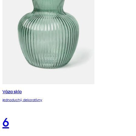
Váza sklo
jednoduchý, dekoratívny
6