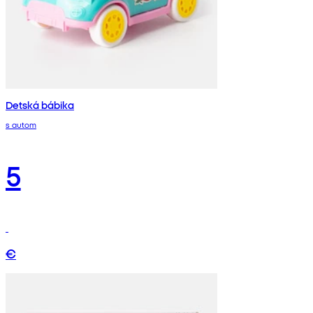
Detská bábika
s autom
5
€