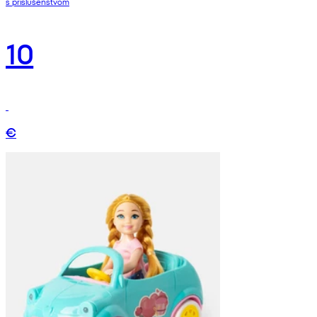
s príslušenstvom
10
€