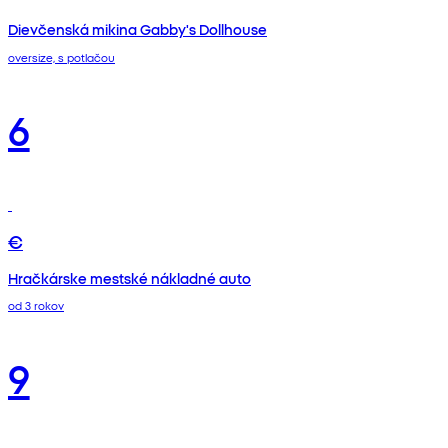
Dievčenská mikina Gabby's Dollhouse
oversize, s potlačou
6
€
Hračkárske mestské nákladné auto
od 3 rokov
9