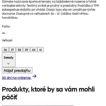
Dámske nazúvacie športové tenisky na každodenné nosenie a ľahké
vonkajšie aktivity. Textilný zvršok je pružný a priedušný. Podrážka z TPR
zabezpečuje stabilitu pri chôdzi. Dizajn typu slip-on umožňuje rýchle
obúvanie. Dostupné vo veľkostiach 36 – 41. Údržba: čistiť vlhkou
handričkou.
Farby
Veľkosti
36
37
38
39
40
41
Detaily
Nájsť predajňu
30 dní na vrátenie
Produkty, ktoré by sa vám mohli
páčiť