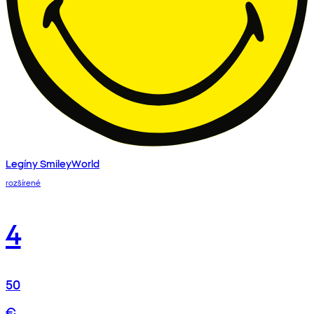
Legíny SmileyWorld
rozšírené
4
50
€