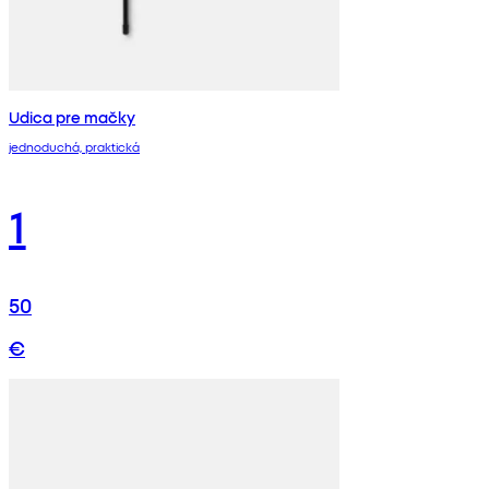
Udica pre mačky
jednoduchá, praktická
1
50
€