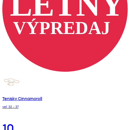
Tenisky Cinnamoroll
veľ. 32 – 37
10