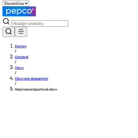
Domov
/
Ostatné
/
Obuv
/
Obuv pre dospelých
/
Nazúvacia športová obuv