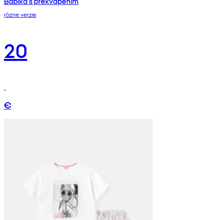
Bábika s prekvapením
rôzne verzie
20
€