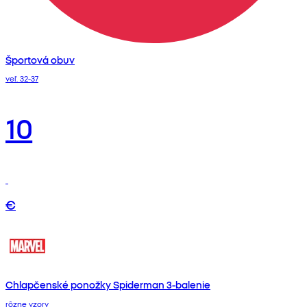
Športová obuv
veľ. 32-37
10
€
Chlapčenské ponožky Spiderman 3-balenie
rôzne vzory