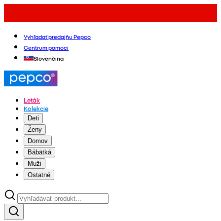
Vyhľadať predajňu Pepco
Centrum pomoci
Slovenčina
Leták
Kolekcie
Deti
Ženy
Domov
Bábätká
Muži
Ostatné