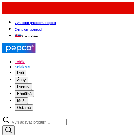
Vyhľadať predajňu Pepco
Centrum pomoci
Slovenčina
Leták
Kolekcie
Deti
Ženy
Domov
Bábätká
Muži
Ostatné