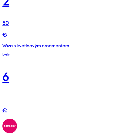
2
50
€
Váza s kvetinovým ornamentom
biely
6
€