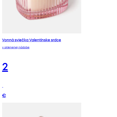
Vonná sviečka Valentínske srdce
v sklenenej nádobe
2
€