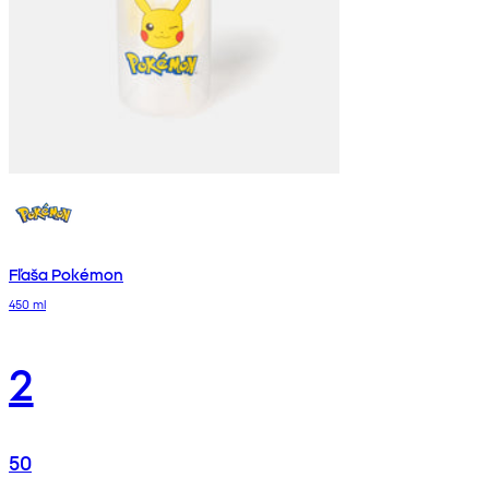
Fľaša Pokémon
450 ml
2
50