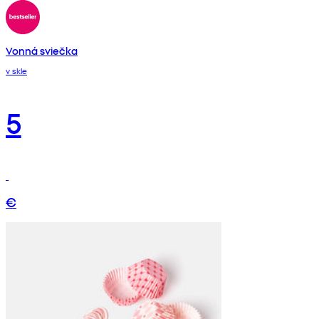
Vonná sviečka
v skle
5
€