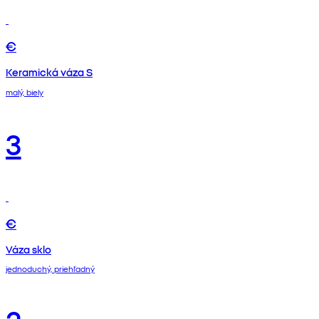
€
Keramická váza S
malý, biely
3
€
Váza sklo
jednoduchý, priehľadný