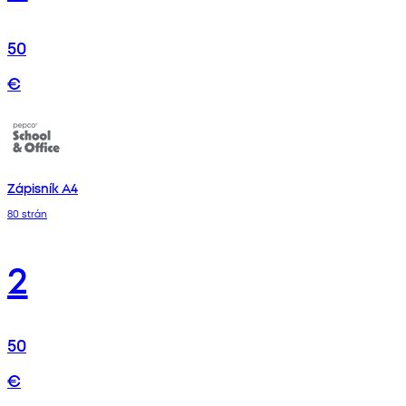
50
€
Zápisník A4
80 strán
2
50
€