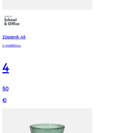
Zápisník A5
s mašličkou
4
50
€