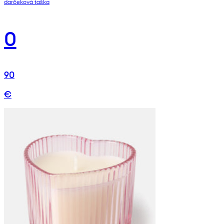
darčeková taška
0
90
€