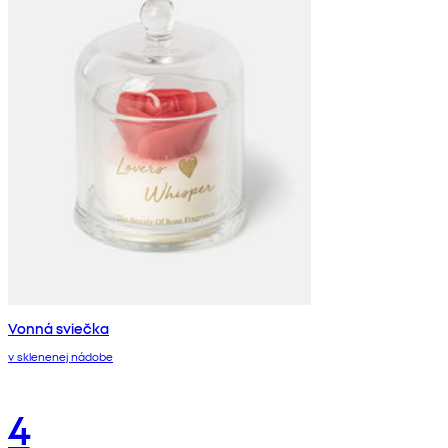
Vonná sviečka
v sklenenej nádobe
4