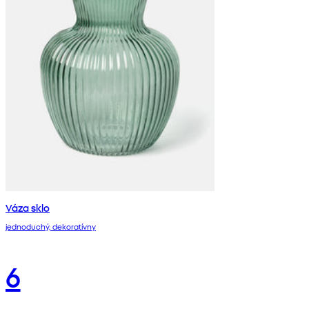
Váza sklo
jednoduchý, dekoratívny
6