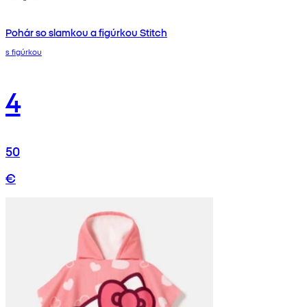
Pohár so slamkou a figúrkou Stitch
s figúrkou
4
50
€