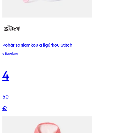
Pohár so slamkou a figúrkou Stitch
s figúrkou
4
50
€