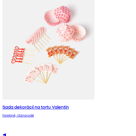
Sada dekorácií na tortu Valentín
farebné, rôznorodé