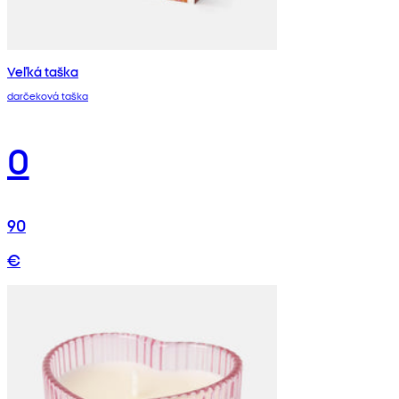
Veľká taška
darčeková taška
0
90
€