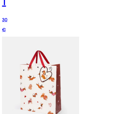
1
30
€