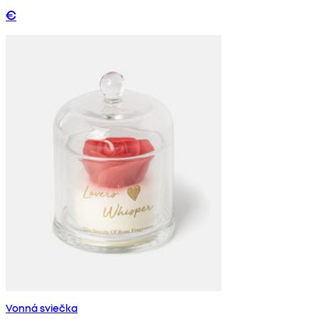
€
Vonná sviečka