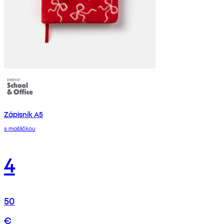
Zápisník A5
s mašličkou
4
50
€