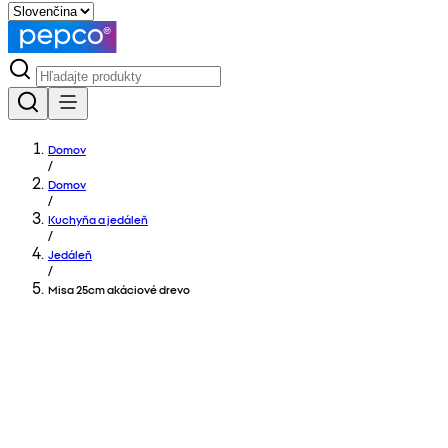
Domov
/
Domov
/
Kuchyňa a jedáleň
/
Jedáleň
/
Misa 25cm akáciové drevo