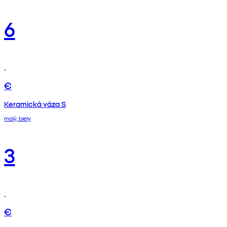
6
€
Keramická váza S
malý, biely
3
€