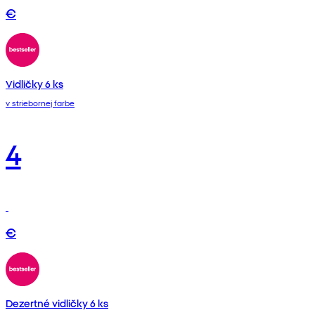
€
Vidličky 6 ks
v striebornej farbe
4
€
Dezertné vidličky 6 ks