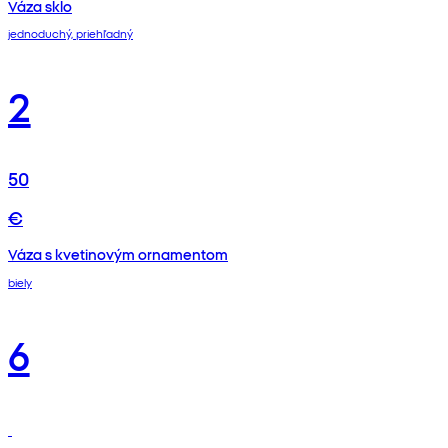
Váza sklo
jednoduchý, priehľadný
2
50
€
Váza s kvetinovým ornamentom
biely
6