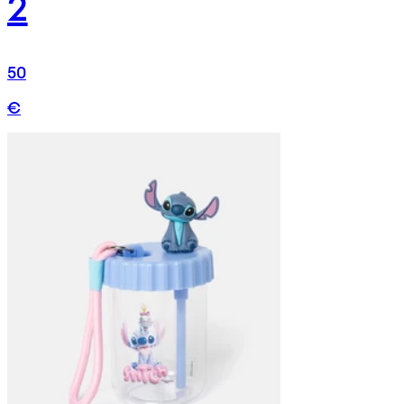
2
50
€