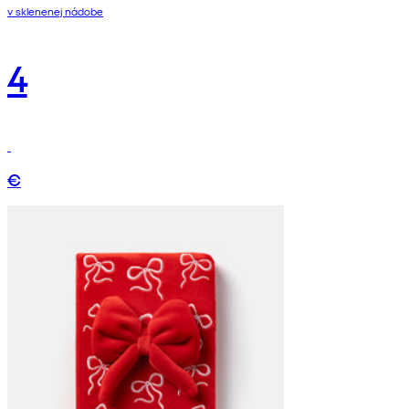
v sklenenej nádobe
4
€