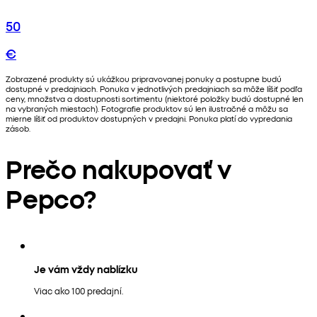
50
€
Zobrazené produkty sú ukážkou pripravovanej ponuky a postupne budú
dostupné v predajniach. Ponuka v jednotlivých predajniach sa môže líšiť podľa
ceny, množstva a dostupnosti sortimentu (niektoré položky budú dostupné len
na vybraných miestach). Fotografie produktov sú len ilustračné a môžu sa
mierne líšiť od produktov dostupných v predajni. Ponuka platí do vypredania
zásob.
Prečo nakupovať v
Pepco?
Je vám vždy nablízku
Viac ako 100 predajní.