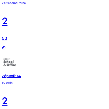
v striebornej farbe
2
50
€
Zápisník A4
80 strán
2