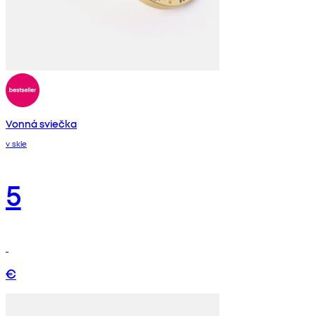
Vonná sviečka
v skle
5
€