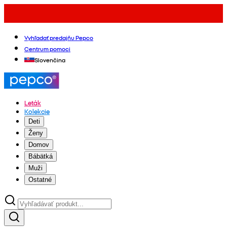
Vyhľadať predajňu Pepco
Centrum pomoci
Slovenčina
Leták
Kolekcie
Deti
Ženy
Domov
Bábätká
Muži
Ostatné