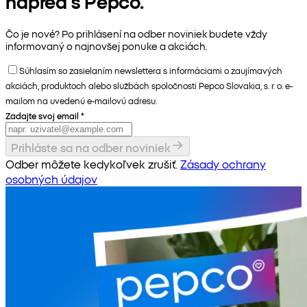
napred s Pepco.
Čo je nové? Po prihlásení na odber noviniek budete vždy
informovaný o najnovšej ponuke a akciách.
Súhlasím so zasielaním newslettera s informáciami o zaujímavých
akciách, produktoch alebo službách spoločnosti Pepco Slovakia, s. r. o. e-
mailom na uvedenú e-mailovú adresu.
Zadajte svoj email
*
Prihláste sa na odber noviniek
Odber môžete kedykoľvek zrušiť.
Zásady ochrany
osobných údajov