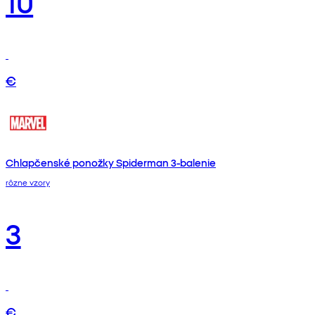
10
€
Chlapčenské ponožky Spiderman 3-balenie
rôzne vzory
3
€