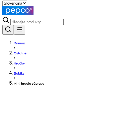
Domov
/
Ostatné
/
Hračky
/
Bábiky
/
Mini hracia súprava