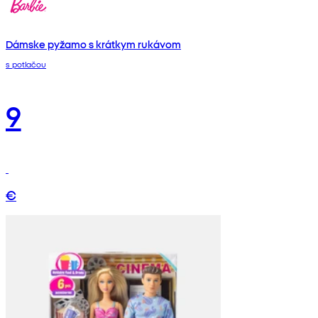
Dámske pyžamo s krátkym rukávom
s potlačou
9
€