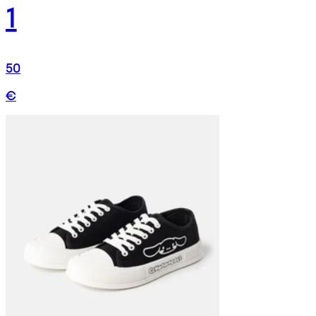
1
50
€