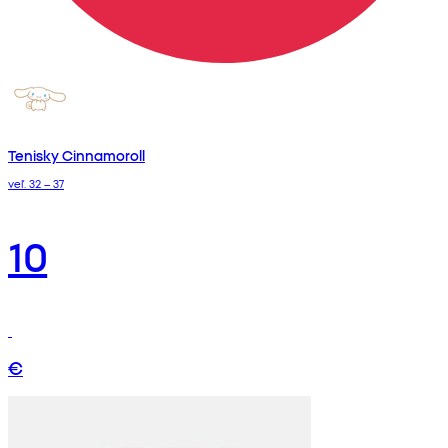
Tenisky Cinnamoroll
veľ. 32 – 37
10
€