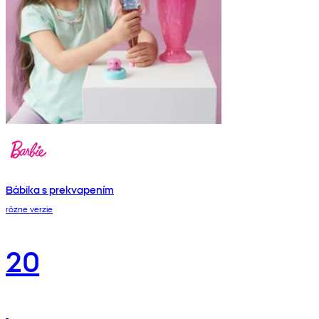
Bábika s prekvapením
rôzne verzie
20