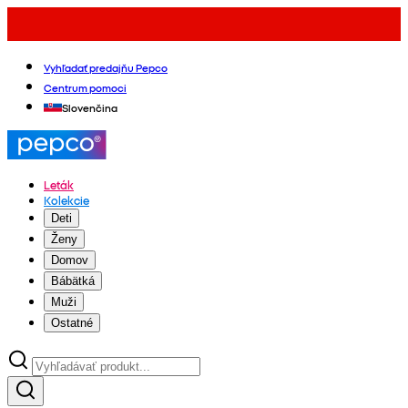
Vyhľadať predajňu Pepco
Centrum pomoci
Slovenčina
Leták
Kolekcie
Deti
Ženy
Domov
Bábätká
Muži
Ostatné