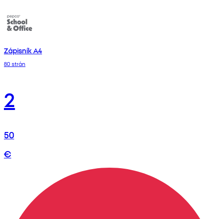
Zápisník A4
80 strán
2
50
€