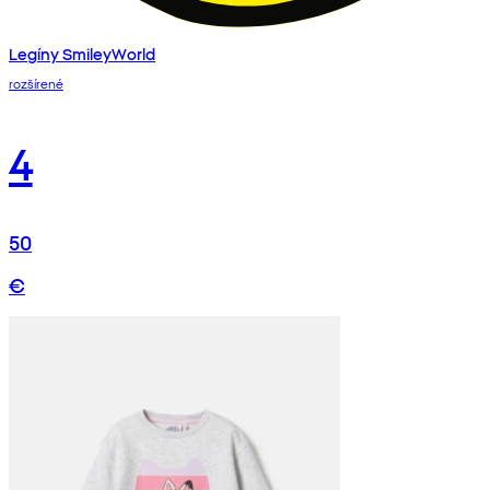
Legíny SmileyWorld
rozšírené
4
50
€