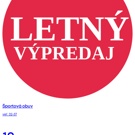
Športová obuv
veľ. 32-37