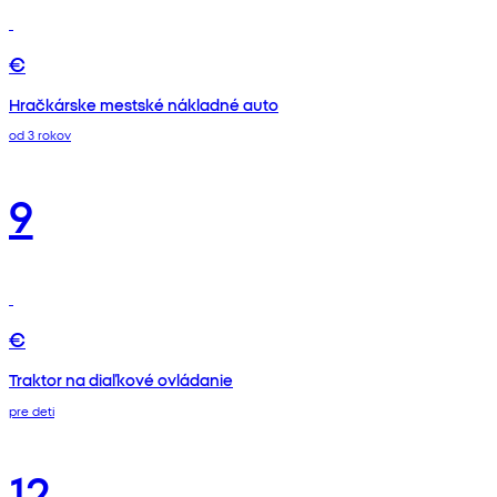
€
Hračkárske mestské nákladné auto
od 3 rokov
9
€
Traktor na diaľkové ovládanie
pre deti
12