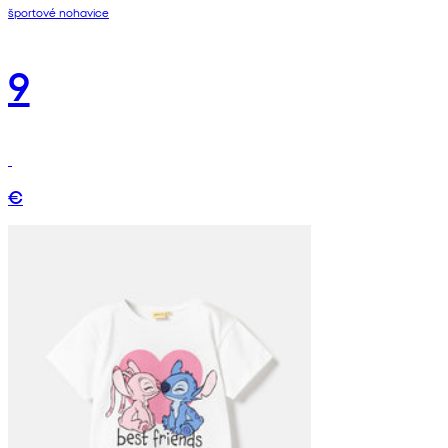
športové nohavice
9
€