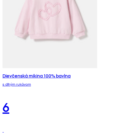
Dievčenská mikina 100% bavlna
s dlhým rukávom
6