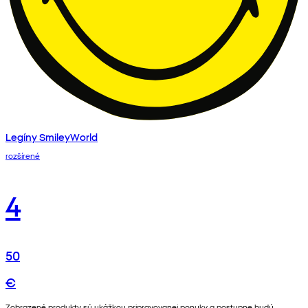
Legíny SmileyWorld
rozšírené
4
50
€
Zobrazené produkty sú ukážkou pripravovanej ponuky a postupne budú