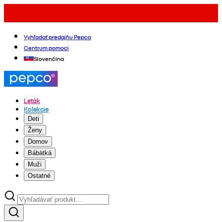
Vyhľadať predajňu Pepco
Centrum pomoci
Slovenčina
Leták
Kolekcie
Deti
Ženy
Domov
Bábätká
Muži
Ostatné