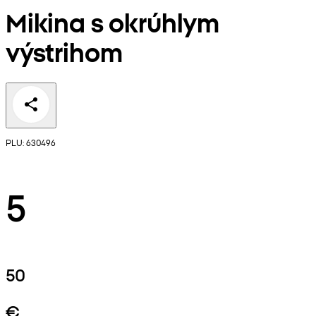
Mikina s okrúhlym
výstrihom
PLU: 630496
5
50
€