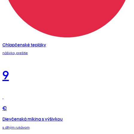
Chlapčenské tepláky
nášivka, prešitie
9
€
Dievčenská mikina s výšivkou
s dlhým rukávom