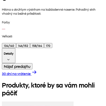
Mikina s okrúhlym výstrihom na každodenné nosenie. Pohodlný strih
vhodný na bežné príležitosti.
Farby
Veľkosti
134/140
146/152
158/164
170
Detaily
Nájsť predajňu
30 dní na vrátenie
Produkty, ktoré by sa vám mohli
páčiť