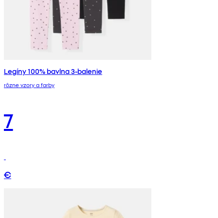
Legíny 100% bavlna 3-balenie
rôzne vzory a farby
7
€