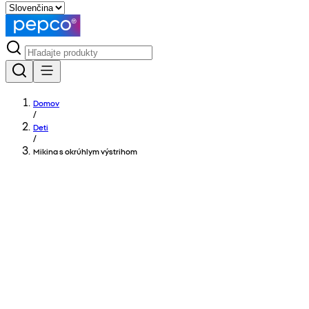
Domov
/
Deti
/
Mikina s okrúhlym výstrihom