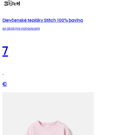
Dievčenské tepláky Stitch 100% bavlna
so širokými nohavicami
7
€