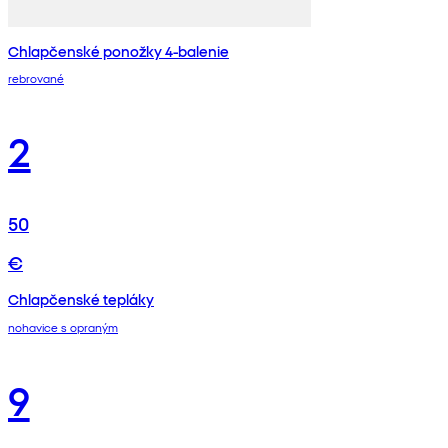
Chlapčenské ponožky 4-balenie
rebrované
2
50
€
Chlapčenské tepláky
nohavice s opraným
9