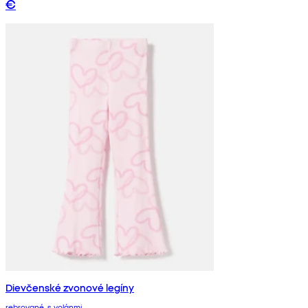
€
Dievčenské zvonové legíny
rebrované, s volánmi