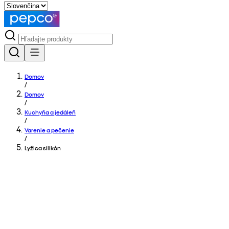
Domov
/
Domov
/
Kuchyňa a jedáleň
/
Varenie a pečenie
/
Lyžica silikón