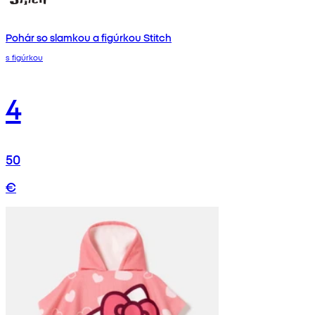
Pohár so slamkou a figúrkou Stitch
s figúrkou
4
50
€