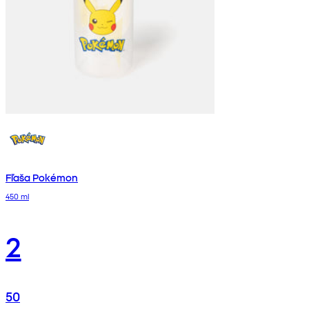
Fľaša Pokémon
450 ml
2
50