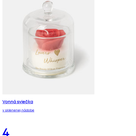
Vonná sviečka
v sklenenej nádobe
4