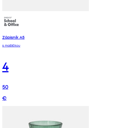
Zápisník A5
s mašličkou
4
50
€