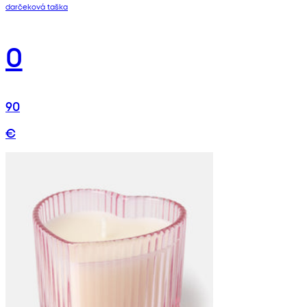
darčeková taška
0
90
€