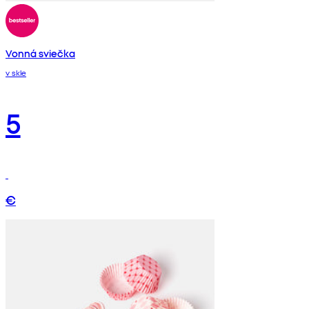
Vonná sviečka
v skle
5
€