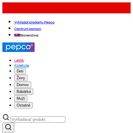
Vyhľadať predajňu Pepco
Centrum pomoci
Slovenčina
Leták
Kolekcie
Deti
Ženy
Domov
Bábätká
Muži
Ostatné