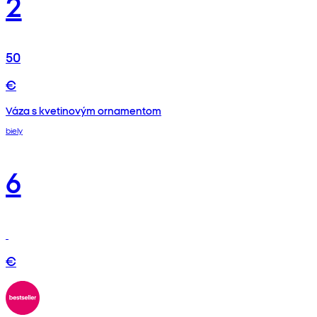
2
50
€
Váza s kvetinovým ornamentom
biely
6
€