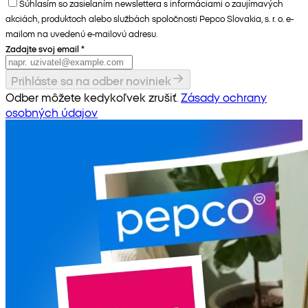
Súhlasím so zasielaním newslettera s informáciami o zaujímavých
akciách, produktoch alebo službách spoločnosti Pepco Slovakia, s. r. o. e-
mailom na uvedenú e-mailovú adresu.
Zadajte svoj email
*
Prihláste sa na odber noviniek
Odber môžete kedykoľvek zrušiť.
Zásady ochrany
osobných údajov