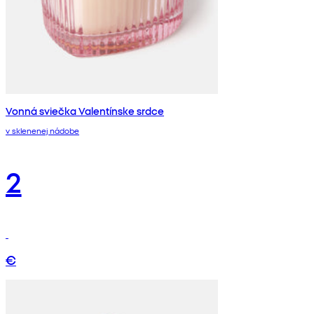
Vonná sviečka Valentínske srdce
v sklenenej nádobe
2
€