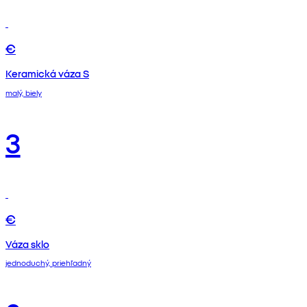
€
Keramická váza S
malý, biely
3
€
Váza sklo
jednoduchý, priehľadný