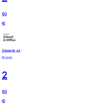
50
€
Zápisník A4
80 strán
2
50
€