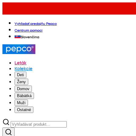
Vyhľadať predajňu Pepco
Centrum pomoci
Slovenčina
Leták
Kolekcie
Deti
Ženy
Domov
Bábätká
Muži
Ostatné