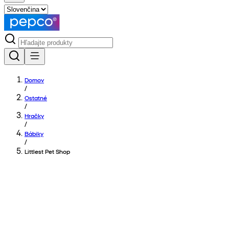
Domov
/
Ostatné
/
Hračky
/
Bábiky
/
Littlest Pet Shop