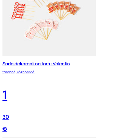
Sada dekorácií na tortu Valentín
farebné, rôznorodé
1
30
€