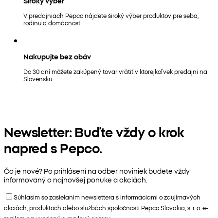
Široký výber
V predajniach Pepco nájdete široký výber produktov pre seba,
rodinu a domácnosť.
Nakupujte bez obáv
Do 30 dní môžete zakúpený tovar vrátiť v ktorejkoľvek predajni na
Slovensku.
Newsletter: Buďte vždy o krok
napred s Pepco.
Čo je nové? Po prihlásení na odber noviniek budete vždy
informovaný o najnovšej ponuke a akciách.
Súhlasím so zasielaním newslettera s informáciami o zaujímavých
akciách, produktoch alebo službách spoločnosti Pepco Slovakia, s. r. o. e-