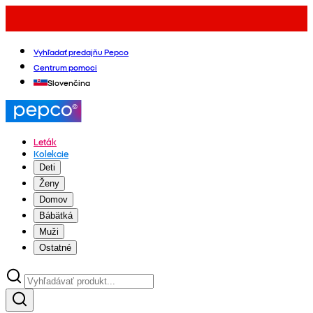
Vyhľadať predajňu Pepco
Centrum pomoci
Slovenčina
Leták
Kolekcie
Deti
Ženy
Domov
Bábätká
Muži
Ostatné