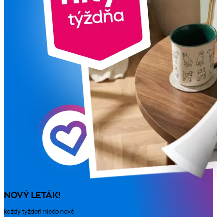
NOVÝ LETÁK!
každý týždeň niečo nové