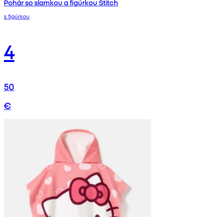
Pohár so slamkou a figúrkou Stitch
s figúrkou
4
50
€