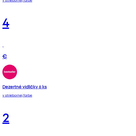
v striebornej farbe
4
€
Dezertné vidličky 6 ks
v striebornej farbe
2