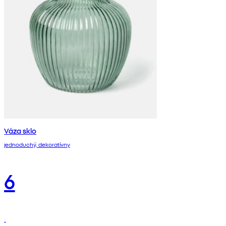
Váza sklo
jednoduchý, dekoratívny
6