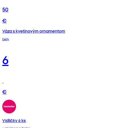
50
€
Váza s kvetinovým ornamentom
biely
6
€
Vidličky 6 ks