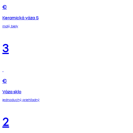
€
Keramická váza S
malý, biely
3
€
Váza sklo
jednoduchý, priehľadný
2