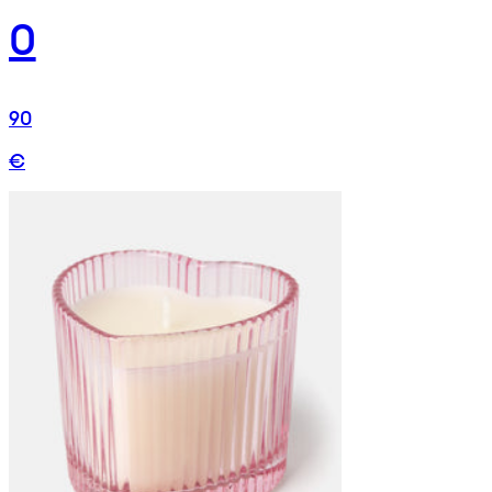
0
90
€