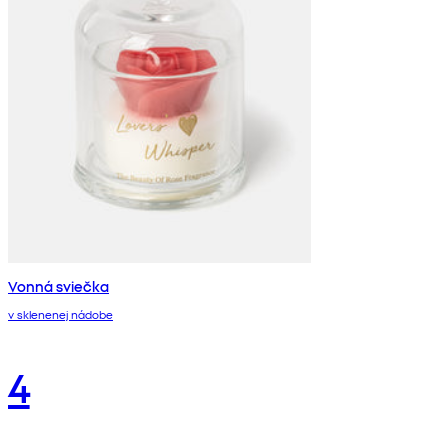
Vonná sviečka
v sklenenej nádobe
4