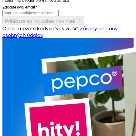
mailom na uvedenú e-mailovú adresu.
Zadajte svoj email
*
Prihláste sa na odber noviniek
Odber môžete kedykoľvek zrušiť.
Zásady ochrany
osobných údajov