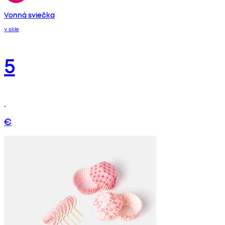
Vonná sviečka
v skle
5
€