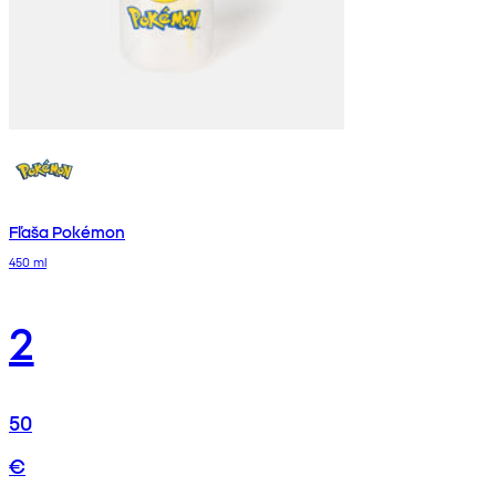
Fľaša Pokémon
450 ml
2
50
€