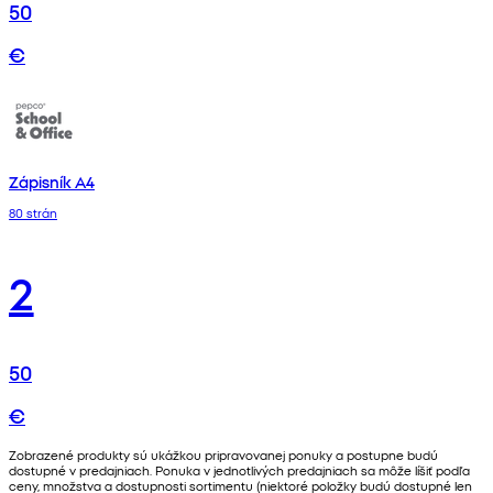
50
€
Zápisník A4
80 strán
2
50
€
Zobrazené produkty sú ukážkou pripravovanej ponuky a postupne budú
dostupné v predajniach. Ponuka v jednotlivých predajniach sa môže líšiť podľa
ceny, množstva a dostupnosti sortimentu (niektoré položky budú dostupné len