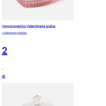
Vonná sviečka Valentínske srdce
v sklenenej nádobe
2
€