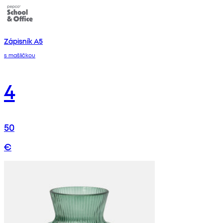
Zápisník A5
s mašličkou
4
50
€