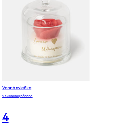
Vonná sviečka
v sklenenej nádobe
4