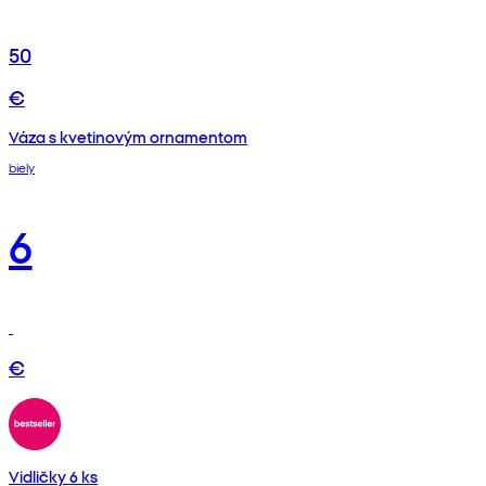
50
€
Váza s kvetinovým ornamentom
biely
6
€
Vidličky 6 ks