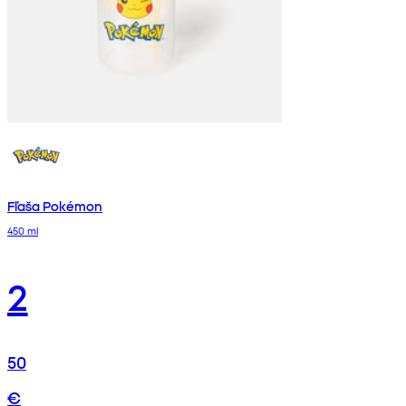
Fľaša Pokémon
450 ml
2
50
€