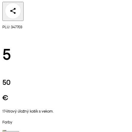
PLU: 347703
5
50
€
17-litrový úložný košík s vekom.
Farby