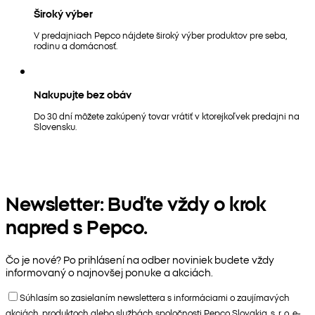
Široký výber
V predajniach Pepco nájdete široký výber produktov pre seba,
rodinu a domácnosť.
Nakupujte bez obáv
Do 30 dní môžete zakúpený tovar vrátiť v ktorejkoľvek predajni na
Slovensku.
Newsletter: Buďte vždy o krok
napred s Pepco.
Čo je nové? Po prihlásení na odber noviniek budete vždy
informovaný o najnovšej ponuke a akciách.
Súhlasím so zasielaním newslettera s informáciami o zaujímavých
akciách, produktoch alebo službách spoločnosti Pepco Slovakia, s. r. o. e-