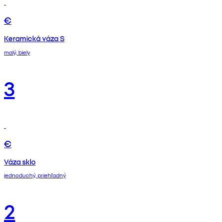
€
Keramická váza S
malý, biely
3
€
Váza sklo
jednoduchý, priehľadný
2