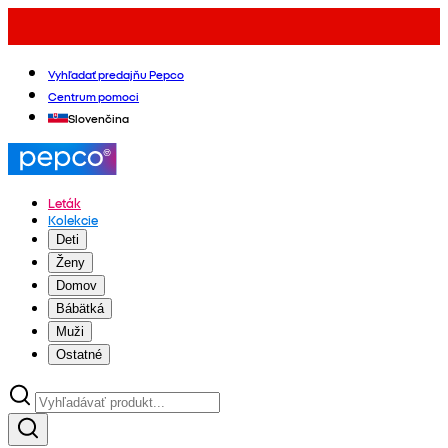
Vyhľadať predajňu Pepco
Centrum pomoci
Slovenčina
Leták
Kolekcie
Deti
Ženy
Domov
Bábätká
Muži
Ostatné