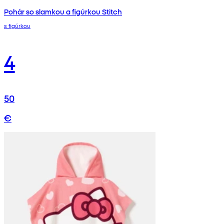
Pohár so slamkou a figúrkou Stitch
s figúrkou
4
50
€