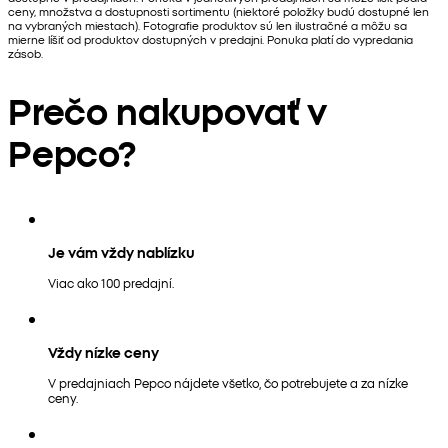
ceny, množstva a dostupnosti sortimentu (niektoré položky budú dostupné len
na vybraných miestach). Fotografie produktov sú len ilustračné a môžu sa
mierne líšiť od produktov dostupných v predajni. Ponuka platí do vypredania
zásob.
Prečo nakupovať v
Pepco?
Je vám vždy nablízku
Viac ako 100 predajní.
Vždy nízke ceny
V predajniach Pepco nájdete všetko, čo potrebujete a za nízke
ceny.