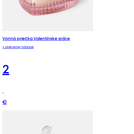
Vonná sviečka Valentínske srdce
v sklenenej nádobe
2
€