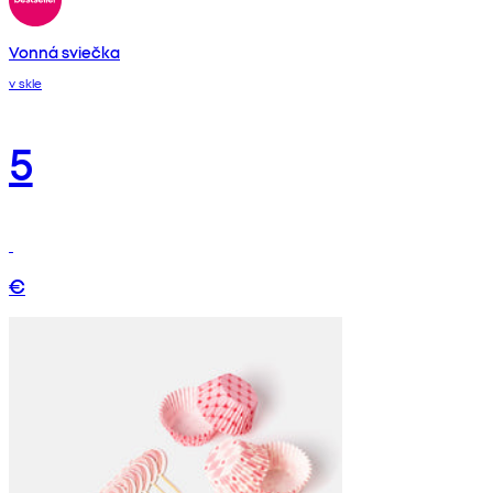
Vonná sviečka
v skle
5
€