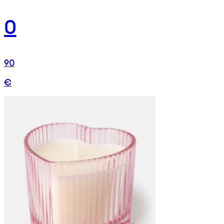
0
90
€