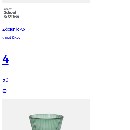
Zápisník A5
s mašličkou
4
50
€