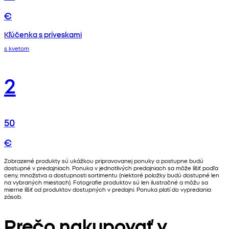
€
Kľúčenka s príveskami
s kvetom
2
50
€
Zobrazené produkty sú ukážkou pripravovanej ponuky a postupne budú
dostupné v predajniach. Ponuka v jednotlivých predajniach sa môže líšiť podľa
ceny, množstva a dostupnosti sortimentu (niektoré položky budú dostupné len
na vybraných miestach). Fotografie produktov sú len ilustračné a môžu sa
mierne líšiť od produktov dostupných v predajni. Ponuka platí do vypredania
zásob.
Prečo nakupovať v