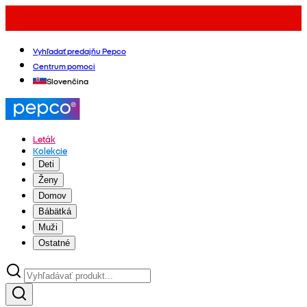
Vyhľadať predajňu Pepco
Centrum pomoci
Slovenčina
Leták
Kolekcie
Deti
Ženy
Domov
Bábätká
Muži
Ostatné