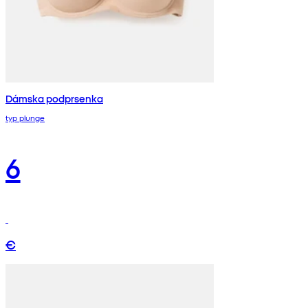
Dámska podprsenka
typ plunge
6
€