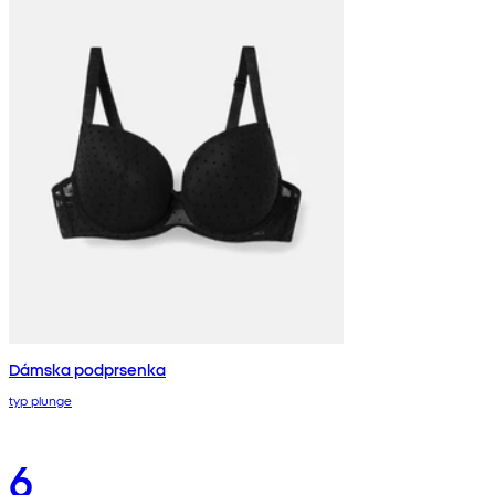
Dámska podprsenka
typ plunge
6