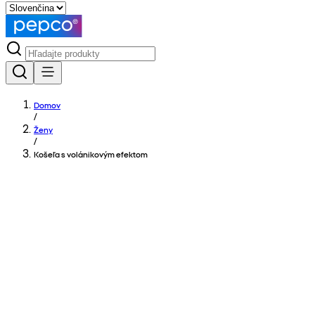
Domov
/
Ženy
/
Košeľa s volánikovým efektom