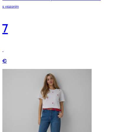
s viazaním
7
€