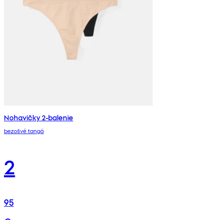
Nohavičky 2-balenie
bezošvé tangá
2
95