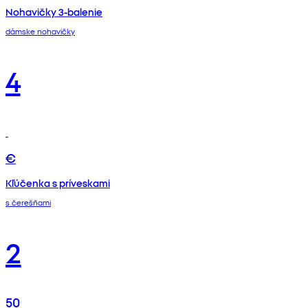
Nohavičky 3-balenie
dámske nohavičky
4
€
Kľúčenka s príveskami
s čerešňami
2
50