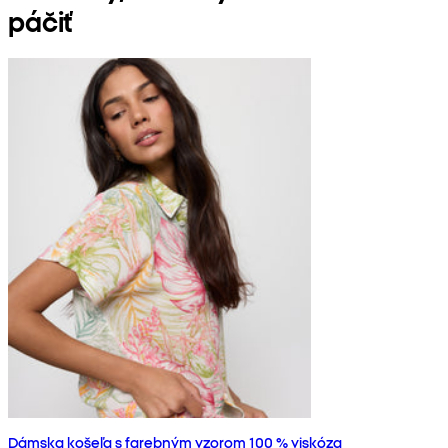
páčiť
Dámska košeľa s farebným vzorom 100 % viskóza