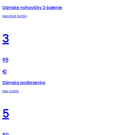
Dámske nohavičky 2-balenie
bezošvé šortky
3
95
€
Dámska podprsenka
bez kostíc
5
50