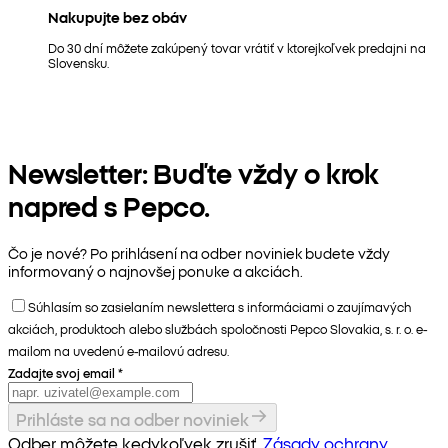
Nakupujte bez obáv
Do 30 dní môžete zakúpený tovar vrátiť v ktorejkoľvek predajni na
Slovensku.
Newsletter: Buďte vždy o krok
napred s Pepco.
Čo je nové? Po prihlásení na odber noviniek budete vždy
informovaný o najnovšej ponuke a akciách.
Súhlasím so zasielaním newslettera s informáciami o zaujímavých
akciách, produktoch alebo službách spoločnosti Pepco Slovakia, s. r. o. e-
mailom na uvedenú e-mailovú adresu.
Zadajte svoj email
*
Prihláste sa na odber noviniek
Odber môžete kedykoľvek zrušiť.
Zásady ochrany