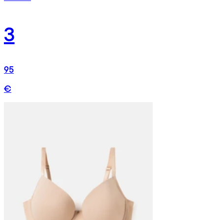
3
95
€