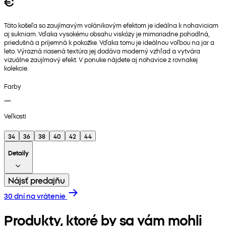
€
Táto košeľa so zaujímavým volánikovým efektom je ideálna k nohaviciam
aj sukniam. Vďaka vysokému obsahu viskózy je mimoriadne pohodlná,
priedušná a príjemná k pokožke. Vďaka tomu je ideálnou voľbou na jar a
leto. Výrazná riasená textúra jej dodáva moderný vzhľad a vytvára
vizuálne zaujímavý efekt. V ponuke nájdete aj nohavice z rovnakej
kolekcie.
Farby
Veľkosti
34
36
38
40
42
44
Detaily
Nájsť predajňu
30 dní na vrátenie
Produkty, ktoré by sa vám mohli