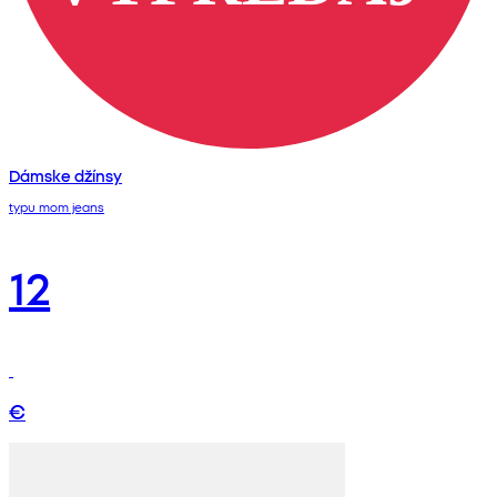
Dámske džínsy
typu mom jeans
12
€