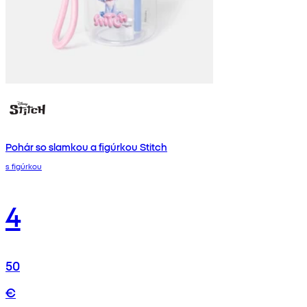
Pohár so slamkou a figúrkou Stitch
s figúrkou
4
50
€