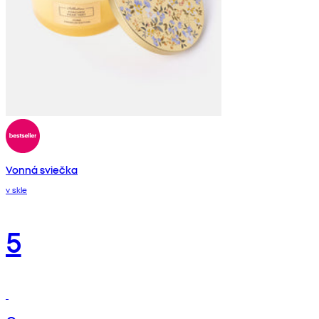
Vonná sviečka
v skle
5