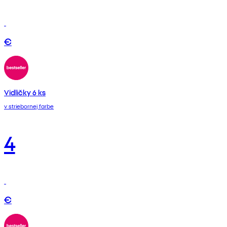
€
Vidličky 6 ks
v striebornej farbe
4
€