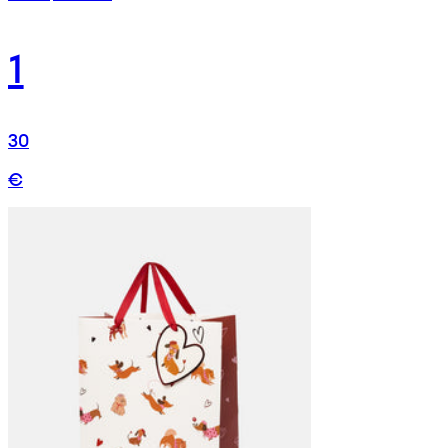
1
30
€