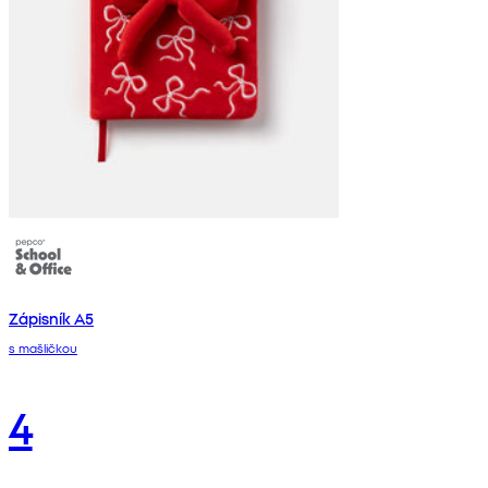
Zápisník A5
s mašličkou
4