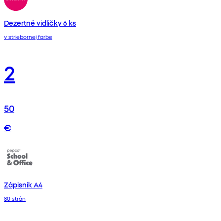
Dezertné vidličky 6 ks
v striebornej farbe
2
50
€
Zápisník A4
80 strán