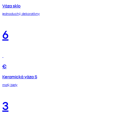
Váza sklo
jednoduchý, dekoratívny
6
€
Keramická váza S
malý, biely
3