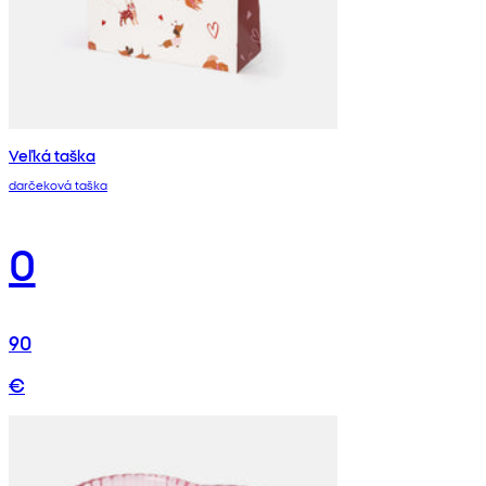
Veľká taška
darčeková taška
0
90
€