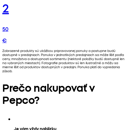
2
50
€
Zobrazené produkty sú ukážkou pripravovanej ponuky a postupne budú
dostupné v predajniach. Ponuka v jednotlivých predajniach sa môže líšiť podľa
ceny, množstva a dostupnosti sortimentu (niektoré položky budú dostupné len
na vybraných miestach). Fotografie produktov sú len ilustračné a môžu sa
mierne líšiť od produktov dostupných v predajni. Ponuka platí do vypredania
zásob.
Prečo nakupovať v
Pepco?
Je vám vždy nablízku