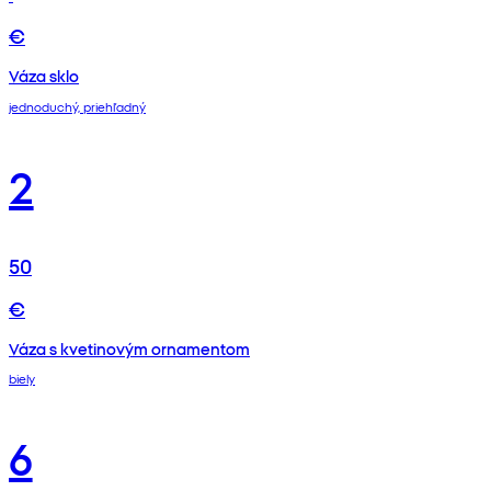
€
Váza sklo
jednoduchý, priehľadný
2
50
€
Váza s kvetinovým ornamentom
biely
6