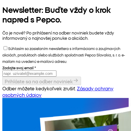
Newsletter: Buďte vždy o krok
napred s Pepco.
Čo je nové? Po prihlásení na odber noviniek budete vždy
informovaný o najnovšej ponuke a akciách.
Súhlasím so zasielaním newslettera s informáciami o zaujímavých
akciách, produktoch alebo službách spoločnosti Pepco Slovakia, s. r. o. e-
mailom na uvedenú e-mailovú adresu.
Zadajte svoj email
*
Prihláste sa na odber noviniek
Odber môžete kedykoľvek zrušiť.
Zásady ochrany
osobných údajov