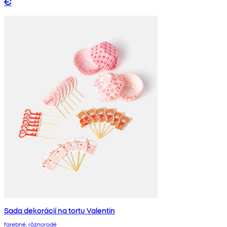
€
Sada dekorácií na tortu Valentín
farebné, rôznorodé