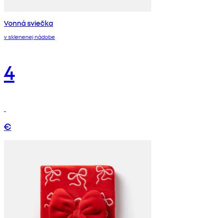
Vonná sviečka
v sklenenej nádobe
4
€