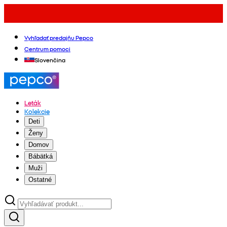
Vyhľadať predajňu Pepco
Centrum pomoci
Slovenčina
Leták
Kolekcie
Deti
Ženy
Domov
Bábätká
Muži
Ostatné