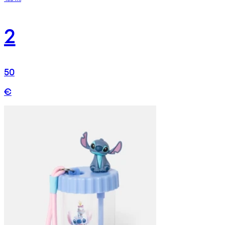
2
50
€