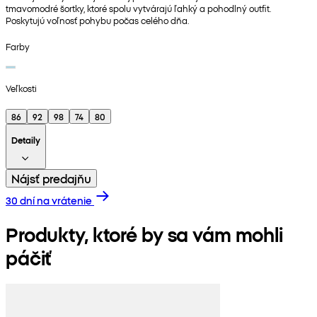
tmavomodré šortky, ktoré spolu vytvárajú ľahký a pohodlný outfit.
Poskytujú voľnosť pohybu počas celého dňa.
Farby
Veľkosti
86
92
98
74
80
Detaily
Nájsť predajňu
30 dní na vrátenie
Produkty, ktoré by sa vám mohli
páčiť