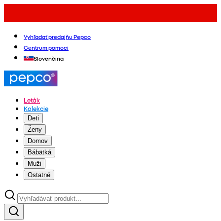
Vyhľadať predajňu Pepco
Centrum pomoci
Slovenčina
Leták
Kolekcie
Deti
Ženy
Domov
Bábätká
Muži
Ostatné