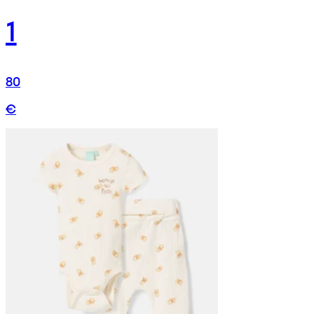
1
80
€