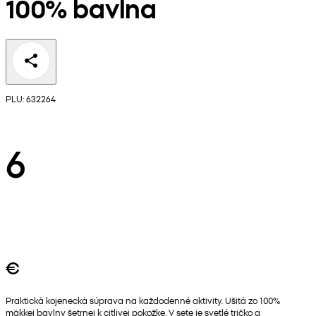
100% bavlna
PLU: 632264
6
€
Praktická kojenecká súprava na každodenné aktivity. Ušitá zo 100%
mäkkej bavlny šetrnej k citlivej pokožke. V sete je svetlé tričko a