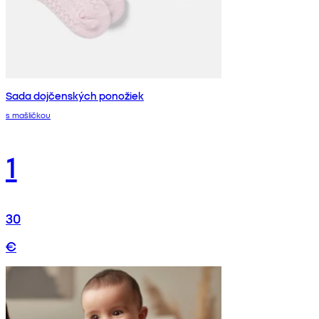
Sada dojčenských ponožiek
s mašličkou
1
30
€