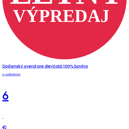
Dojčenský overal pre dievčatá 100% bavlna
s volánikom
6
€