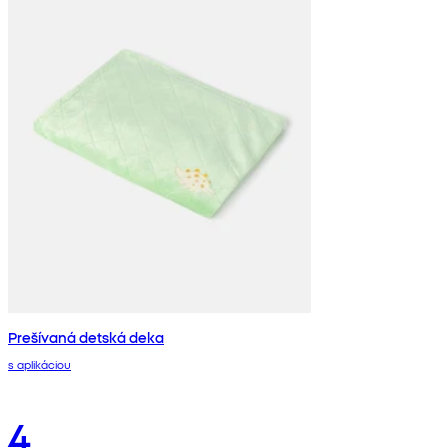
Prešívaná detská deka
s aplikáciou
4