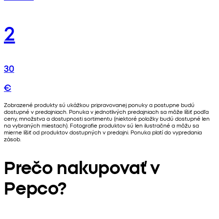
2
30
€
Zobrazené produkty sú ukážkou pripravovanej ponuky a postupne budú
dostupné v predajniach. Ponuka v jednotlivých predajniach sa môže líšiť podľa
ceny, množstva a dostupnosti sortimentu (niektoré položky budú dostupné len
na vybraných miestach). Fotografie produktov sú len ilustračné a môžu sa
mierne líšiť od produktov dostupných v predajni. Ponuka platí do vypredania
zásob.
Prečo nakupovať v
Pepco?