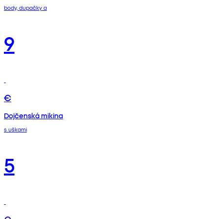
body, dupačky a
9
€
Dojčenská mikina
s uškami
5
€