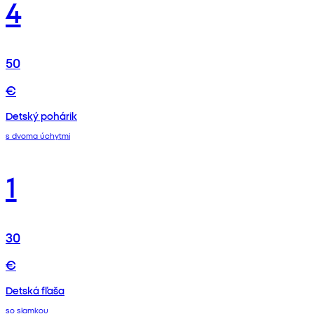
4
50
€
Detský pohárik
s dvoma úchytmi
1
30
€
Detská fľaša
so slamkou