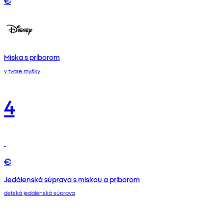
Miska s príborom
v tvare myšky
4
€
Jedálenská súprava s miskou a príborom
detská jedálenská súprava