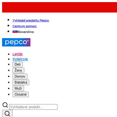
Vyhľadať predajňu Pepco
Centrum pomoci
Slovenčina
Leták
Kolekcie
Deti
Ženy
Domov
Bábätká
Muži
Ostatné