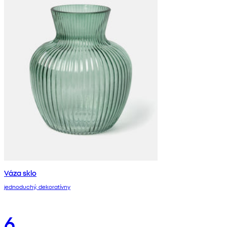
Váza sklo
jednoduchý, dekoratívny
6