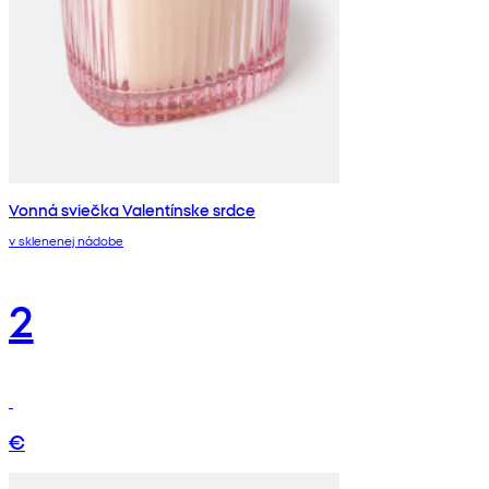
Vonná sviečka Valentínske srdce
v sklenenej nádobe
2
€