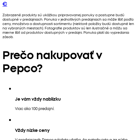
€
Zobrazené produkty sú ukážkou pripravovanej ponuky a postupne budú
dostupné v predajniach. Ponuka v jednotlivých predajniach sa môže líšiť podľa
ceny, množstva a dostupnosti sortimentu (niektoré položky budú dostupné len
na vybraných miestach). Fotografie produktov sú len ilustračné a môžu sa
mierne líšiť od produktov dostupných v predajni. Ponuka platí do vypredania
zásob.
Prečo nakupovať v
Pepco?
Je vám vždy nablízku
Viac ako 100 predajní.
Vždy nízke ceny
V predajniach Pepco nájdete všetko, čo potrebujete a za nízke