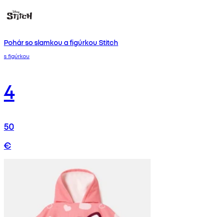
Pohár so slamkou a figúrkou Stitch
s figúrkou
4
50
€