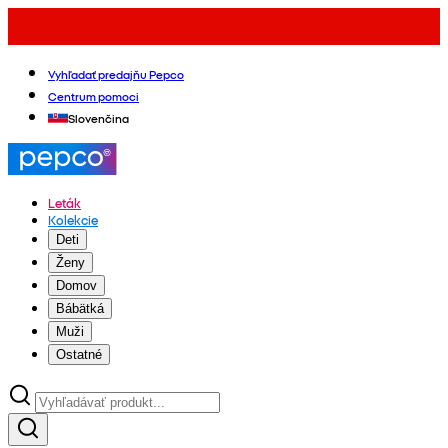
Vyhľadať predajňu Pepco
Centrum pomoci
Slovenčina
Leták
Kolekcie
Deti
Ženy
Domov
Bábätká
Muži
Ostatné