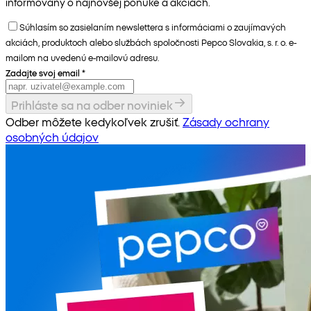
informovaný o najnovšej ponuke a akciách.
Súhlasím so zasielaním newslettera s informáciami o zaujímavých
akciách, produktoch alebo službách spoločnosti Pepco Slovakia, s. r. o. e-
mailom na uvedenú e-mailovú adresu.
Zadajte svoj email
*
Prihláste sa na odber noviniek
Odber môžete kedykoľvek zrušiť.
Zásady ochrany
osobných údajov