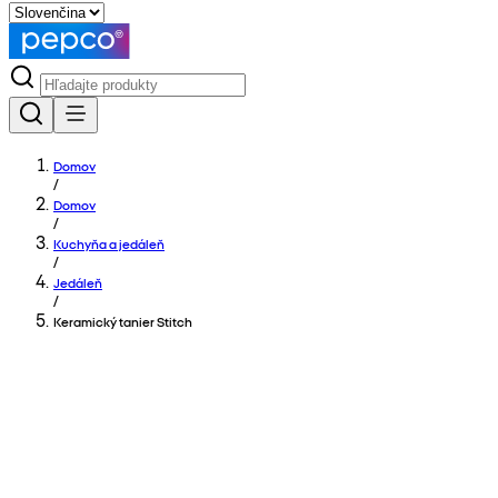
Domov
/
Domov
/
Kuchyňa a jedáleň
/
Jedáleň
/
Keramický tanier Stitch