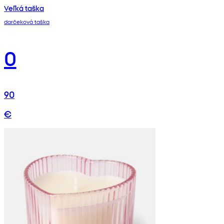
Veľká taška
darčeková taška
0
90
€