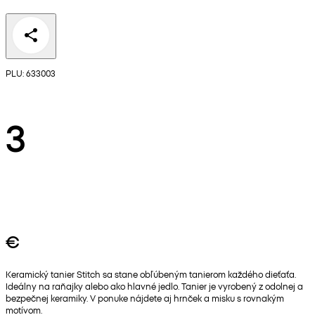
PLU: 633003
3
€
Keramický tanier Stitch sa stane obľúbeným tanierom každého dieťaťa.
Ideálny na raňajky alebo ako hlavné jedlo. Tanier je vyrobený z odolnej a
bezpečnej keramiky. V ponuke nájdete aj hrnček a misku s rovnakým
motívom.