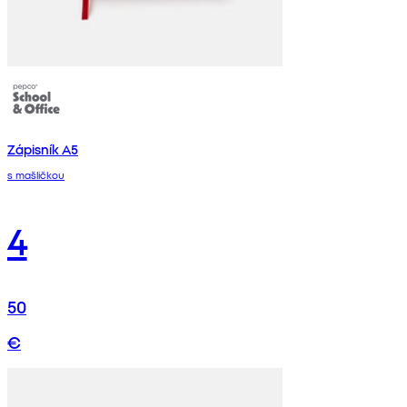
Zápisník A5
s mašličkou
4
50
€