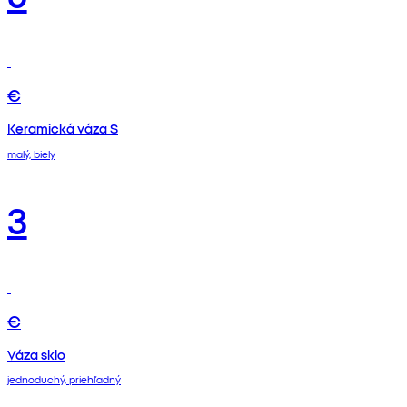
€
Keramická váza S
malý, biely
3
€
Váza sklo
jednoduchý, priehľadný