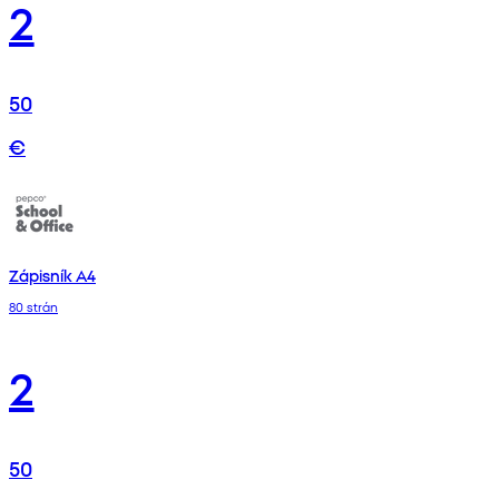
2
50
€
Zápisník A4
80 strán
2
50