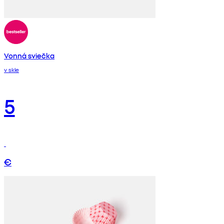
Vonná sviečka
v skle
5
€