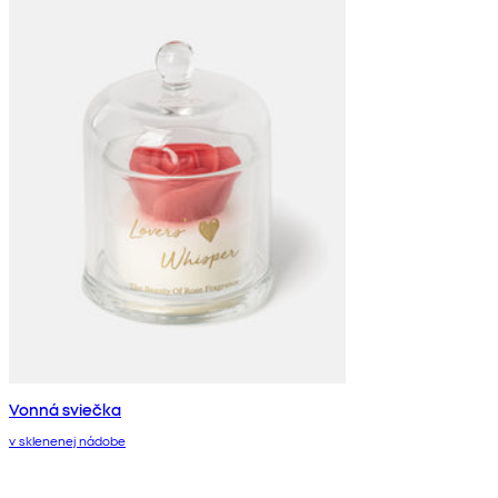
Vonná sviečka
v sklenenej nádobe