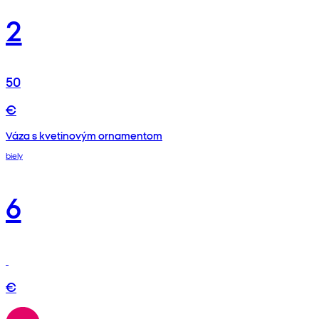
2
50
€
Váza s kvetinovým ornamentom
biely
6
€