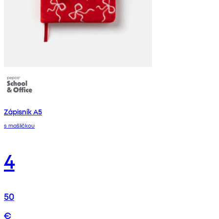
Zápisník A5
s mašličkou
4
50
€