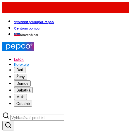
Vyhľadať predajňu Pepco
Centrum pomoci
Slovenčina
Leták
Kolekcie
Deti
Ženy
Domov
Bábätká
Muži
Ostatné