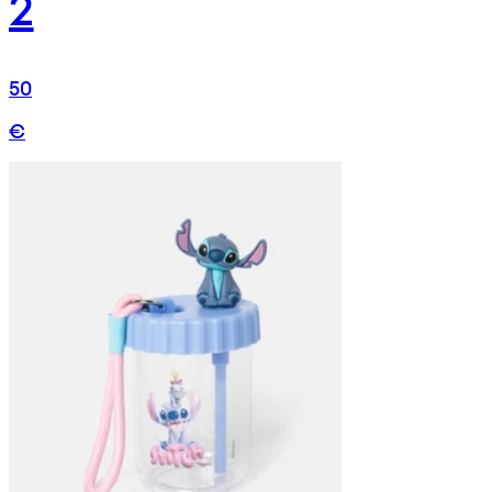
2
50
€