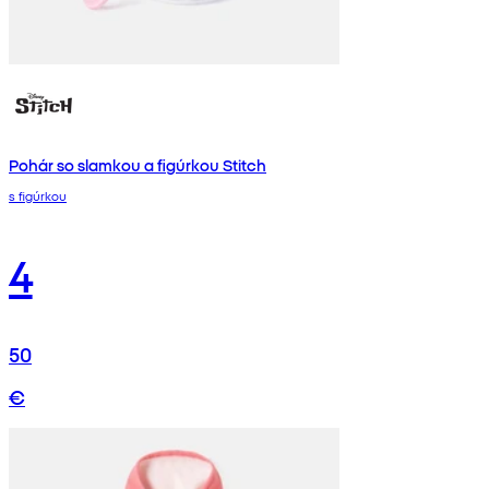
Pohár so slamkou a figúrkou Stitch
s figúrkou
4
50
€