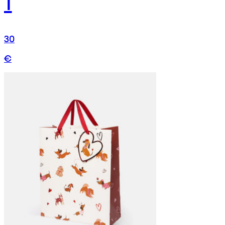
1
30
€