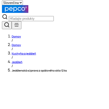
Domov
/
Domov
/
Kuchyňa a jedáleň
/
Jedáleň
/
Jedálenská súprava z opálového skla 12 ks