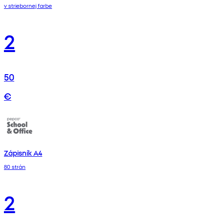
v striebornej farbe
2
50
€
Zápisník A4
80 strán
2