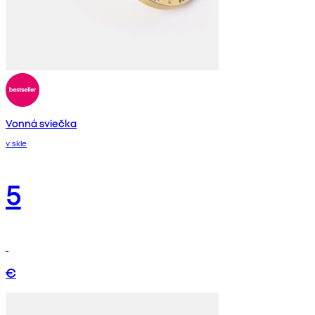
Vonná sviečka
v skle
5
€