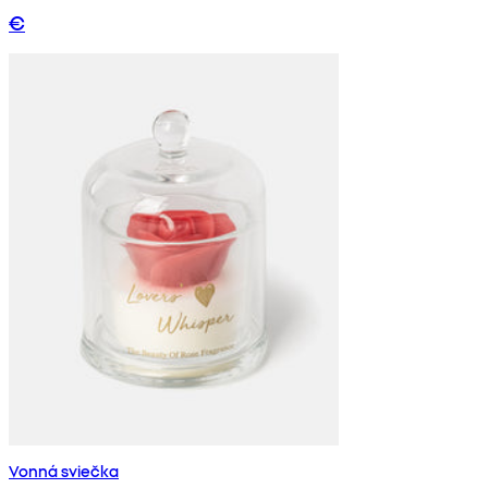
€
Vonná sviečka