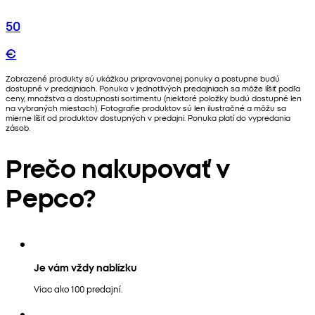
50
€
Zobrazené produkty sú ukážkou pripravovanej ponuky a postupne budú
dostupné v predajniach. Ponuka v jednotlivých predajniach sa môže líšiť podľa
ceny, množstva a dostupnosti sortimentu (niektoré položky budú dostupné len
na vybraných miestach). Fotografie produktov sú len ilustračné a môžu sa
mierne líšiť od produktov dostupných v predajni. Ponuka platí do vypredania
zásob.
Prečo nakupovať v
Pepco?
Je vám vždy nablízku
Viac ako 100 predajní.