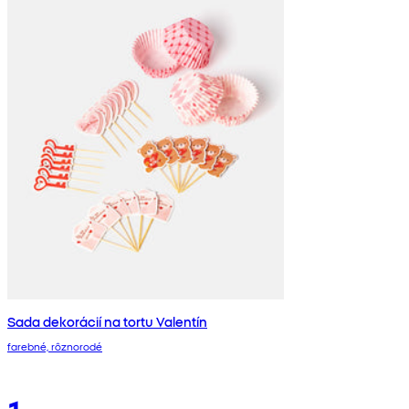
Sada dekorácií na tortu Valentín
farebné, rôznorodé