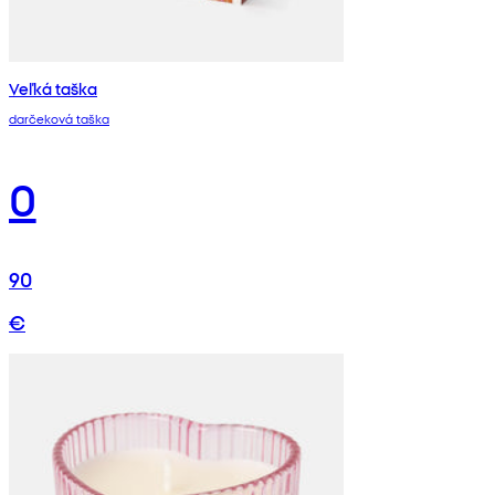
Veľká taška
darčeková taška
0
90
€