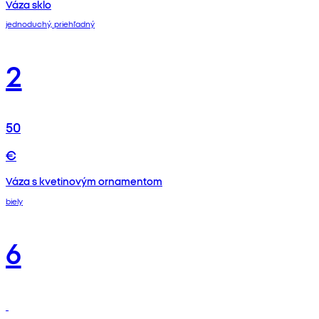
Váza sklo
jednoduchý, priehľadný
2
50
€
Váza s kvetinovým ornamentom
biely
6