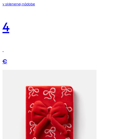
v sklenenej nádobe
4
€