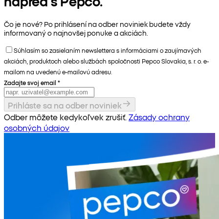
napred s Pepco.
Čo je nové? Po prihlásení na odber noviniek budete vždy
informovaný o najnovšej ponuke a akciách.
Súhlasím so zasielaním newslettera s informáciami o zaujímavých
akciách, produktoch alebo službách spoločnosti Pepco Slovakia, s. r. o. e-
mailom na uvedenú e-mailovú adresu.
Zadajte svoj email
*
Prihláste sa na odber noviniek
Odber môžete kedykoľvek zrušiť.
Zásady ochrany
osobných údajov