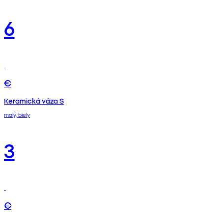
6
€
Keramická váza S
malý, biely
3
€