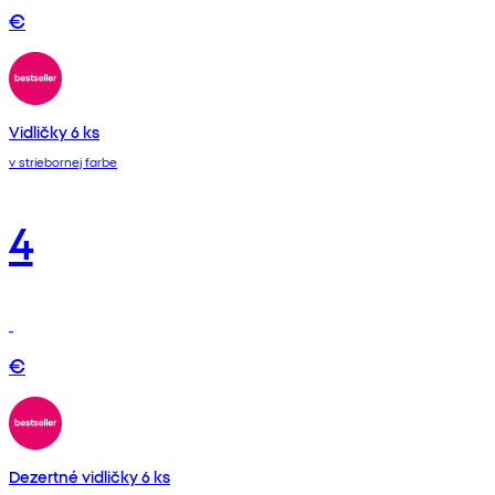
€
Vidličky 6 ks
v striebornej farbe
4
€
Dezertné vidličky 6 ks