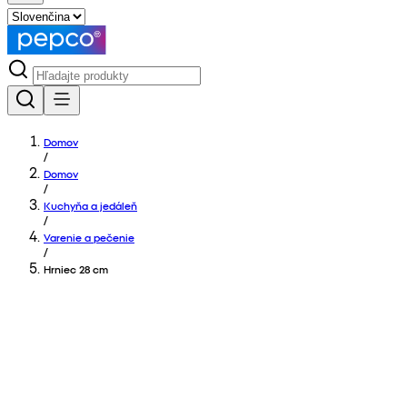
Domov
/
Domov
/
Kuchyňa a jedáleň
/
Varenie a pečenie
/
Hrniec 28 cm