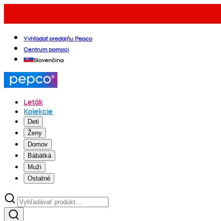
Vyhľadať predajňu Pepco
Centrum pomoci
Slovenčina
Leták
Kolekcie
Deti
Ženy
Domov
Bábätká
Muži
Ostatné