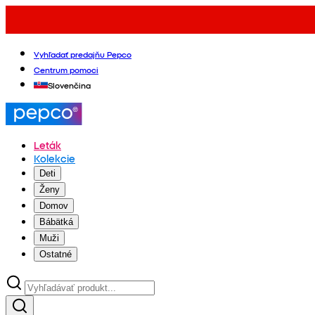
Vyhľadať predajňu Pepco
Centrum pomoci
Slovenčina
Leták
Kolekcie
Deti
Ženy
Domov
Bábätká
Muži
Ostatné