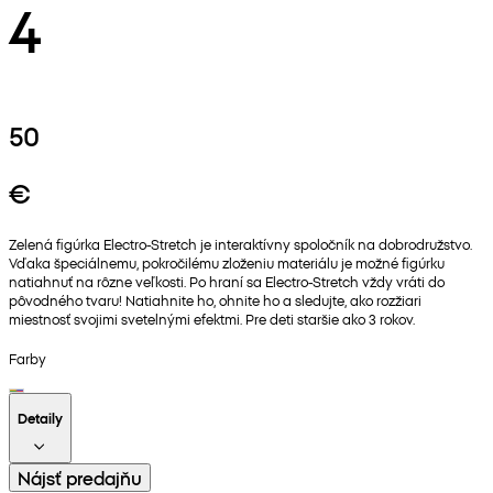
4
50
€
Zelená figúrka Electro-Stretch je interaktívny spoločník na dobrodružstvo.
Vďaka špeciálnemu, pokročilému zloženiu materiálu je možné figúrku
natiahnuť na rôzne veľkosti. Po hraní sa Electro-Stretch vždy vráti do
pôvodného tvaru! Natiahnite ho, ohnite ho a sledujte, ako rozžiari
miestnosť svojimi svetelnými efektmi. Pre deti staršie ako 3 rokov.
Farby
Detaily
Nájsť predajňu