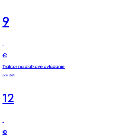
9
€
Traktor na diaľkové ovládanie
pre deti
12
€