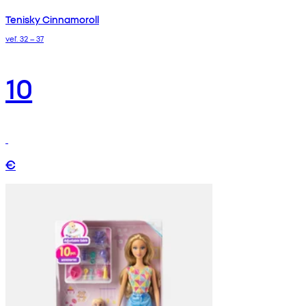
Tenisky Cinnamoroll
veľ. 32 – 37
10
€