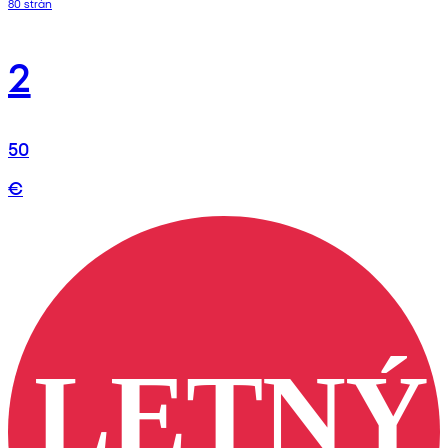
80 strán
2
50
€