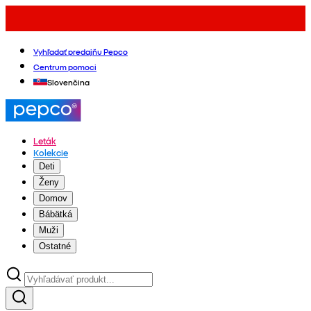
Vyhľadať predajňu Pepco
Centrum pomoci
Slovenčina
Leták
Kolekcie
Deti
Ženy
Domov
Bábätká
Muži
Ostatné