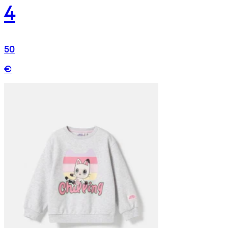
4
50
€