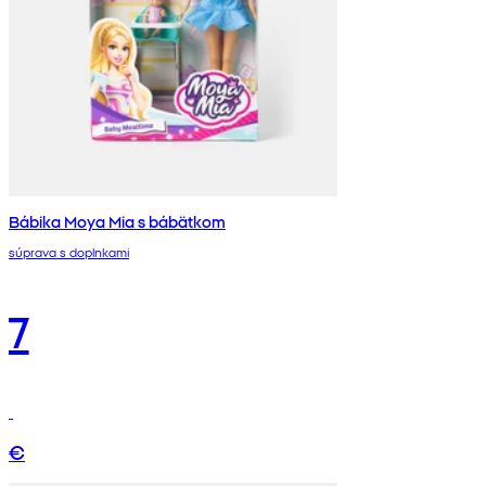
Bábika Moya Mia s bábätkom
súprava s doplnkami
7
€