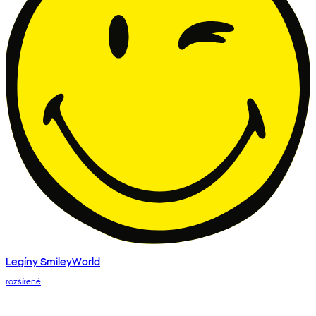
Legíny SmileyWorld
rozšírené