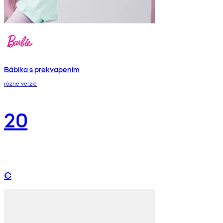
Bábika s prekvapením
rôzne verzie
20
€