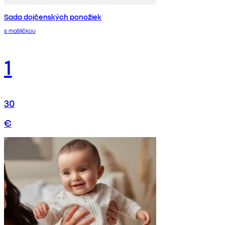
Sada dojčenských ponožiek
s mašličkou
1
30
€