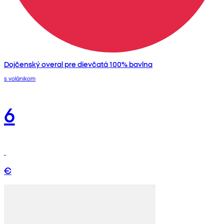
Dojčenský overal pre dievčatá 100% bavlna
s volánikom
6
€