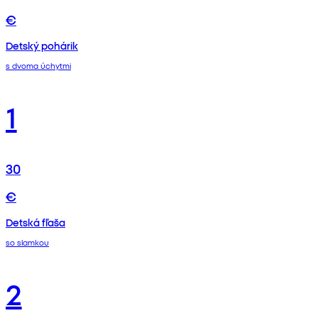
€
Detský pohárik
s dvoma úchytmi
1
30
€
Detská fľaša
so slamkou
2