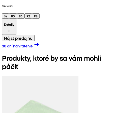
Veľkosti
74
80
86
92
98
Detaily
Nájsť predajňu
30 dní na vrátenie
Produkty, ktoré by sa vám mohli
páčiť