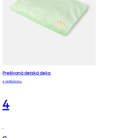
Prešívaná detská deka
s aplikáciou
4
€