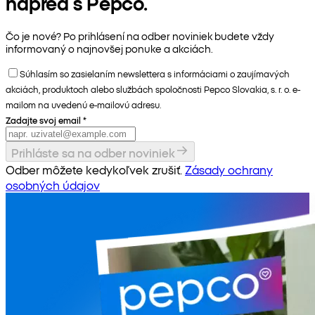
napred s Pepco.
Čo je nové? Po prihlásení na odber noviniek budete vždy
informovaný o najnovšej ponuke a akciách.
Súhlasím so zasielaním newslettera s informáciami o zaujímavých
akciách, produktoch alebo službách spoločnosti Pepco Slovakia, s. r. o. e-
mailom na uvedenú e-mailovú adresu.
Zadajte svoj email
*
Prihláste sa na odber noviniek
Odber môžete kedykoľvek zrušiť.
Zásady ochrany
osobných údajov