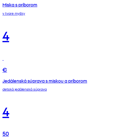
Miska s príborom
v tvare myšky
4
€
Jedálenská súprava s miskou a príborom
detská jedálenská súprava
4
50