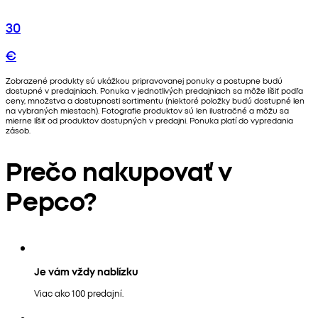
30
€
Zobrazené produkty sú ukážkou pripravovanej ponuky a postupne budú
dostupné v predajniach. Ponuka v jednotlivých predajniach sa môže líšiť podľa
ceny, množstva a dostupnosti sortimentu (niektoré položky budú dostupné len
na vybraných miestach). Fotografie produktov sú len ilustračné a môžu sa
mierne líšiť od produktov dostupných v predajni. Ponuka platí do vypredania
zásob.
Prečo nakupovať v
Pepco?
Je vám vždy nablízku
Viac ako 100 predajní.