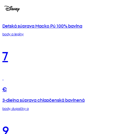
Detská súprava Macko Pú 100% bavlna
body a legíny
7
€
3-dielna súprava chlapčenská bavlnená
body, dupačky a
9