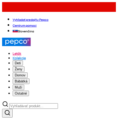
Vyhľadať predajňu Pepco
Centrum pomoci
Slovenčina
Leták
Kolekcie
Deti
Ženy
Domov
Bábätká
Muži
Ostatné