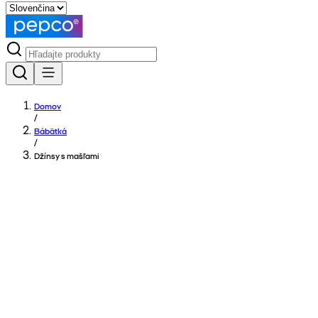
Domov
/
Bábätká
/
Džínsy s mašľami