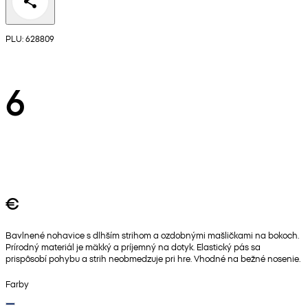
PLU: 628809
6
€
Bavlnené nohavice s dlhším strihom a ozdobnými mašličkami na bokoch.
Prírodný materiál je mäkký a príjemný na dotyk. Elastický pás sa
prispôsobí pohybu a strih neobmedzuje pri hre. Vhodné na bežné nosenie.
Farby