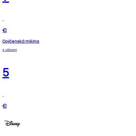
€
Dojčenská mikina
s uškami
5
€