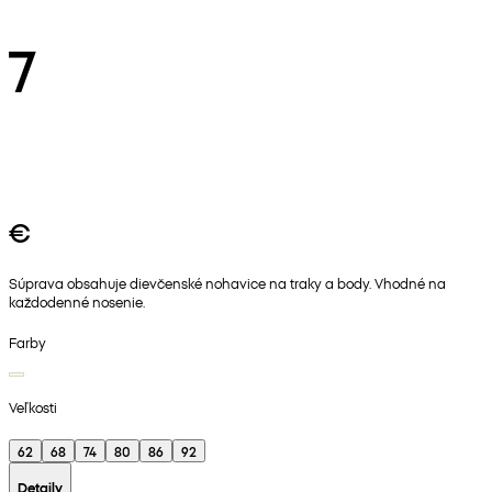
7
€
Súprava obsahuje dievčenské nohavice na traky a body. Vhodné na
každodenné nosenie.
Farby
Veľkosti
62
68
74
80
86
92
Detaily