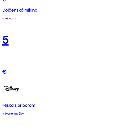
Dojčenská mikina
s uškami
5
€
Miska s príborom
v tvare myšky