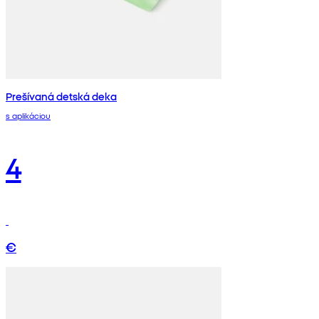
Prešívaná detská deka
s aplikáciou
4
€