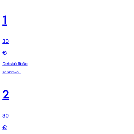
1
30
€
Detská fľaša
so slamkou
2
30
€