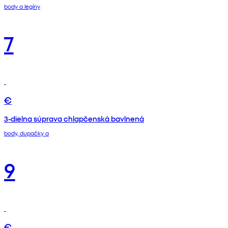
body a legíny
7
€
3-dielna súprava chlapčenská bavlnená
body, dupačky a
9
€