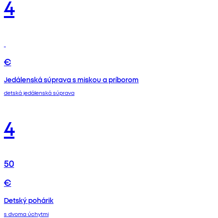
4
€
Jedálenská súprava s miskou a príborom
detská jedálenská súprava
4
50
€
Detský pohárik
s dvoma úchytmi