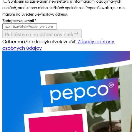
Súhlasím so zasielaním newslettera s informáciami o zaujímavých
akciách, produktoch alebo službách spoločnosti Pepco Slovakia, s. r. o. e-
mailom na uvedenú e-mailovú adresu.
Zadajte svoj email
*
Prihláste sa na odber noviniek
Odber môžete kedykoľvek zrušiť.
Zásady ochrany
osobných údajov