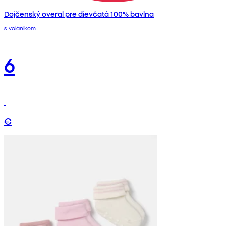
Dojčenský overal pre dievčatá 100% bavlna
s volánikom
6
€