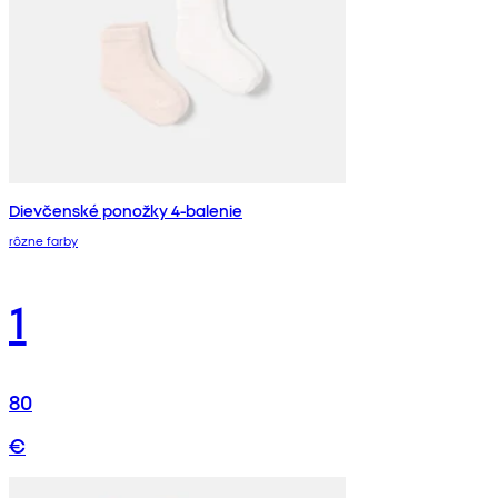
Dievčenské ponožky 4-balenie
rôzne farby
1
80
€