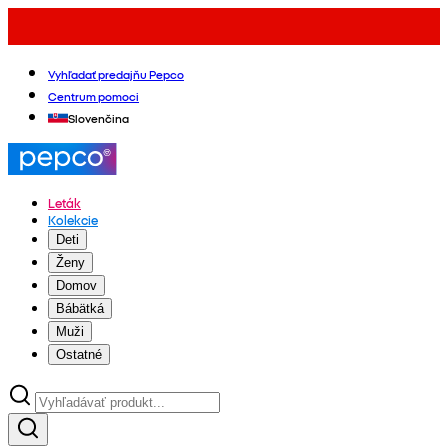
Vyhľadať predajňu Pepco
Centrum pomoci
Slovenčina
Leták
Kolekcie
Deti
Ženy
Domov
Bábätká
Muži
Ostatné