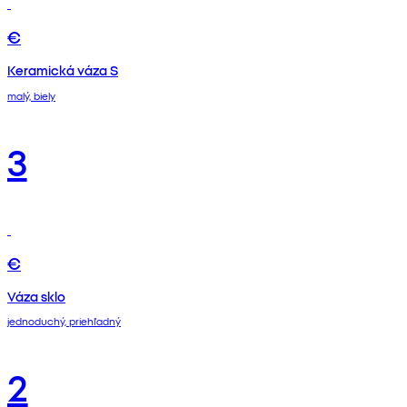
€
Keramická váza S
malý, biely
3
€
Váza sklo
jednoduchý, priehľadný
2