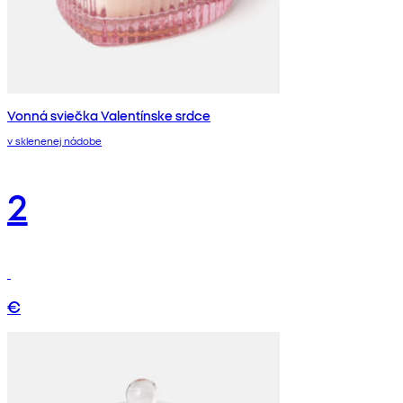
Vonná sviečka Valentínske srdce
v sklenenej nádobe
2
€