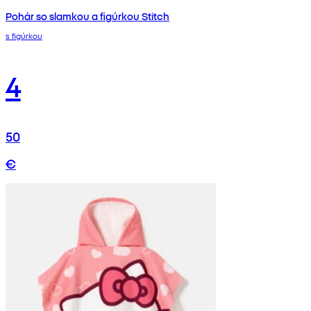
Pohár so slamkou a figúrkou Stitch
s figúrkou
4
50
€