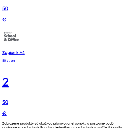
50
€
Zápisník A4
80 strán
2
50
€
Zobrazené produkty sú ukážkou pripravovanej ponuky a postupne budú
dostupné v predajniach. Ponuka v jednotlivých predajniach sa môže líšiť podľa