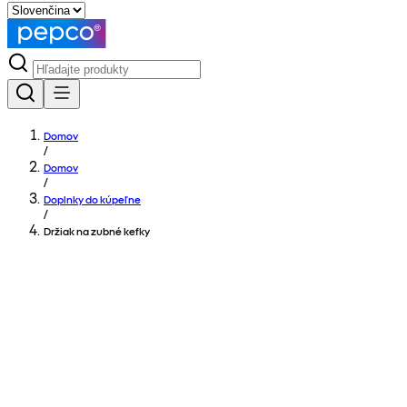
Domov
/
Domov
/
Doplnky do kúpeľne
/
Držiak na zubné kefky