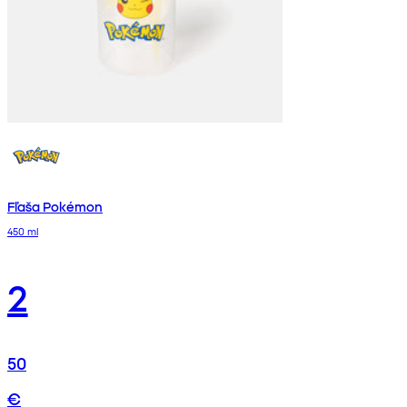
Fľaša Pokémon
450 ml
2
50
€