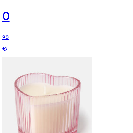
0
90
€