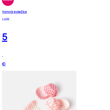
Vonná sviečka
v skle
5
€