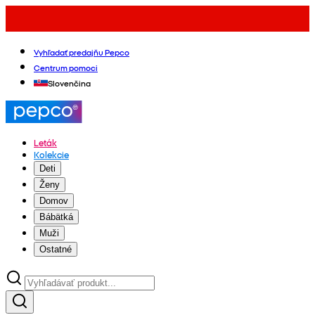
Vyhľadať predajňu Pepco
Centrum pomoci
Slovenčina
Leták
Kolekcie
Deti
Ženy
Domov
Bábätká
Muži
Ostatné