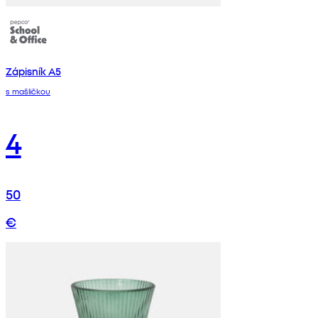
Zápisník A5
s mašličkou
4
50
€