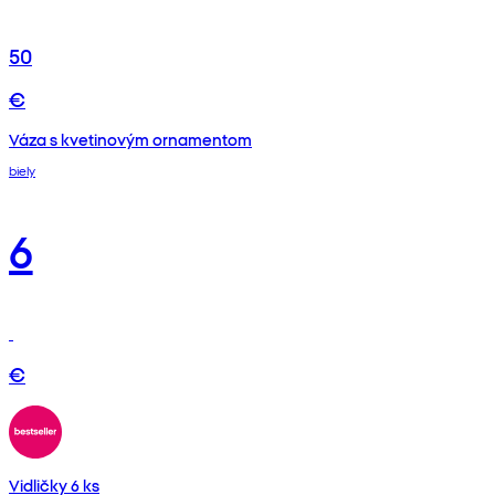
50
€
Váza s kvetinovým ornamentom
biely
6
€
Vidličky 6 ks