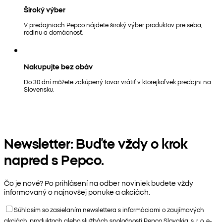
Široký výber
V predajniach Pepco nájdete široký výber produktov pre seba,
rodinu a domácnosť.
Nakupujte bez obáv
Do 30 dní môžete zakúpený tovar vrátiť v ktorejkoľvek predajni na
Slovensku.
Newsletter: Buďte vždy o krok
napred s Pepco.
Čo je nové? Po prihlásení na odber noviniek budete vždy
informovaný o najnovšej ponuke a akciách.
Súhlasím so zasielaním newslettera s informáciami o zaujímavých
akciách, produktoch alebo službách spoločnosti Pepco Slovakia, s. r. o. e-