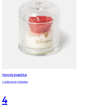
Vonná sviečka
v sklenenej nádobe
4