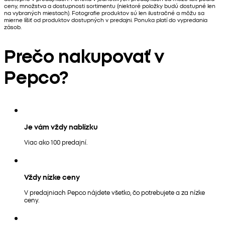
ceny, množstva a dostupnosti sortimentu (niektoré položky budú dostupné len
na vybraných miestach). Fotografie produktov sú len ilustračné a môžu sa
mierne líšiť od produktov dostupných v predajni. Ponuka platí do vypredania
zásob.
Prečo nakupovať v
Pepco?
Je vám vždy nablízku
Viac ako 100 predajní.
Vždy nízke ceny
V predajniach Pepco nájdete všetko, čo potrebujete a za nízke
ceny.