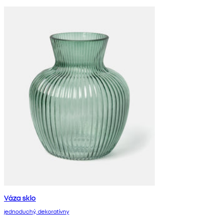
Váza sklo
jednoduchý, dekoratívny