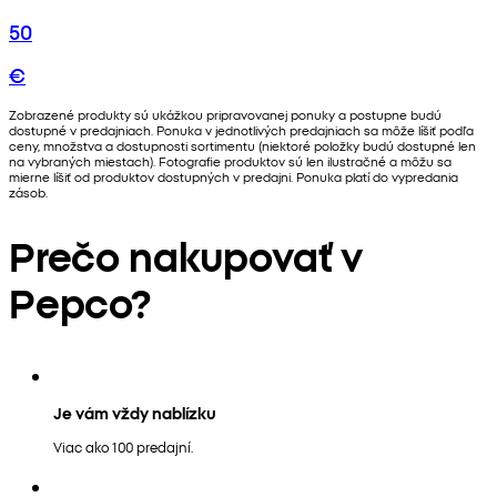
50
€
Zobrazené produkty sú ukážkou pripravovanej ponuky a postupne budú
dostupné v predajniach. Ponuka v jednotlivých predajniach sa môže líšiť podľa
ceny, množstva a dostupnosti sortimentu (niektoré položky budú dostupné len
na vybraných miestach). Fotografie produktov sú len ilustračné a môžu sa
mierne líšiť od produktov dostupných v predajni. Ponuka platí do vypredania
zásob.
Prečo nakupovať v
Pepco?
Je vám vždy nablízku
Viac ako 100 predajní.