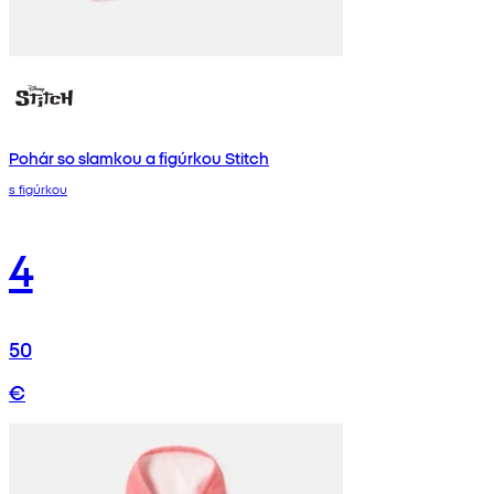
Pohár so slamkou a figúrkou Stitch
s figúrkou
4
50
€