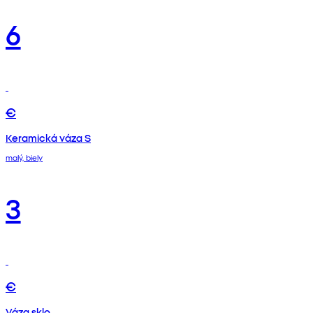
6
€
Keramická váza S
malý, biely
3
€
Váza sklo