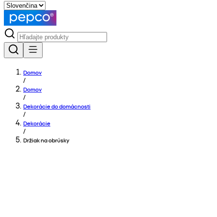
Domov
/
Domov
/
Dekorácie do domácnosti
/
Dekorácie
/
Držiak na obrúsky