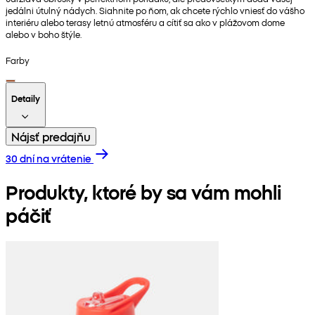
jedálni útulný nádych. Siahnite po ňom, ak chcete rýchlo vniesť do vášho
interiéru alebo terasy letnú atmosféru a cítiť sa ako v plážovom dome
alebo v boho štýle.
Farby
Detaily
Nájsť predajňu
30 dní na vrátenie
Produkty, ktoré by sa vám mohli
páčiť