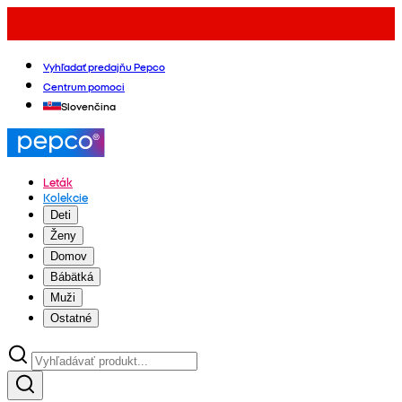
Vyhľadať predajňu Pepco
Centrum pomoci
Slovenčina
Leták
Kolekcie
Deti
Ženy
Domov
Bábätká
Muži
Ostatné