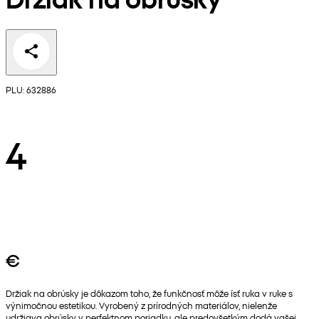
PLU: 632886
4
€
Držiak na obrúsky je dôkazom toho, že funkčnosť môže ísť ruka v ruke s
výnimočnou estetikou. Vyrobený z prírodných materiálov, nielenže
udržiava obrúsky v perfektnom poriadku, ale predovšetkým dodá vašej