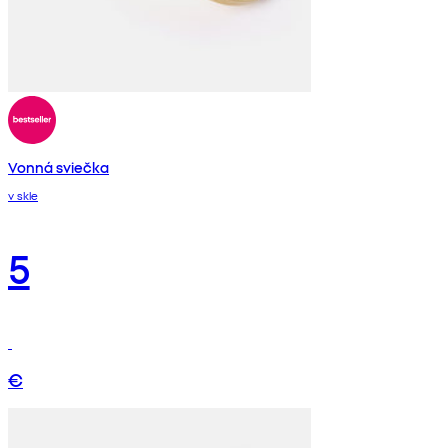
Vonná sviečka
v skle
5
€