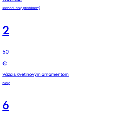
jednoduchý, priehľadný
2
50
€
Váza s kvetinovým ornamentom
biely
6