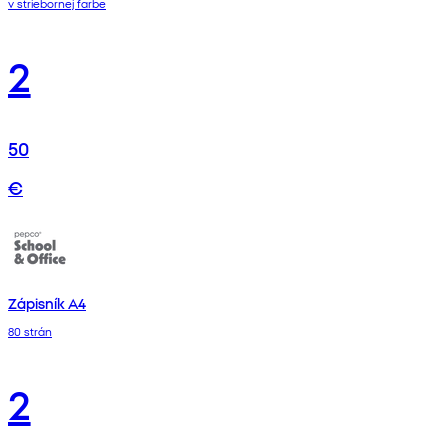
v striebornej farbe
2
50
€
Zápisník A4
80 strán
2