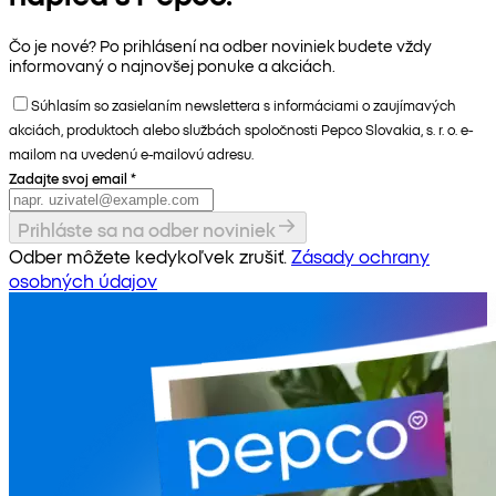
Čo je nové? Po prihlásení na odber noviniek budete vždy
informovaný o najnovšej ponuke a akciách.
Súhlasím so zasielaním newslettera s informáciami o zaujímavých
akciách, produktoch alebo službách spoločnosti Pepco Slovakia, s. r. o. e-
mailom na uvedenú e-mailovú adresu.
Zadajte svoj email
*
Prihláste sa na odber noviniek
Odber môžete kedykoľvek zrušiť.
Zásady ochrany
osobných údajov