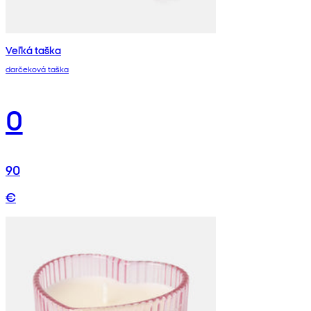
Veľká taška
darčeková taška
0
90
€