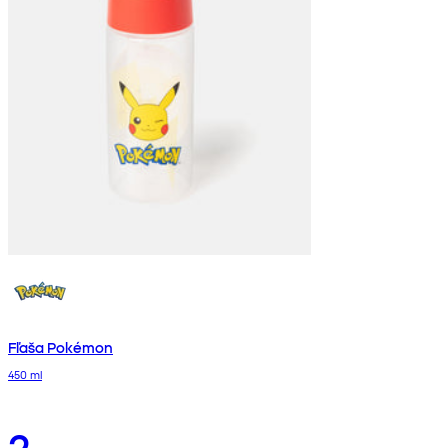
Fľaša Pokémon
450 ml
2