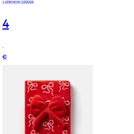
v sklenenej nádobe
4
€