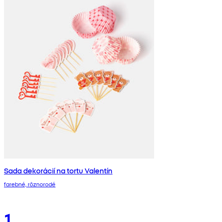
Sada dekorácií na tortu Valentín
farebné, rôznorodé
1