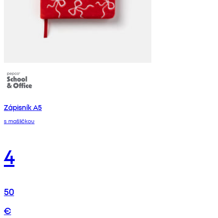
Zápisník A5
s mašličkou
4
50
€