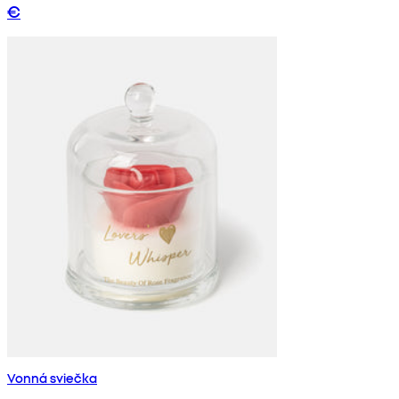
€
Vonná sviečka