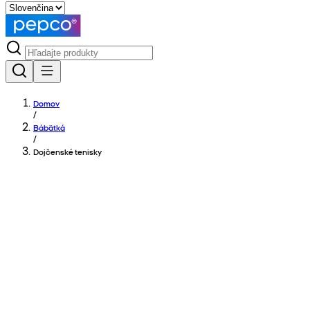
Domov
/
Bábätká
/
Dojčenské tenisky