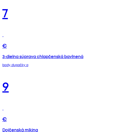
7
€
3-dielna súprava chlapčenská bavlnená
body, dupačky a
9
€
Dojčenská mikina