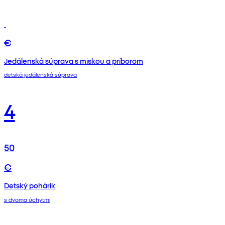
€
Jedálenská súprava s miskou a príborom
detská jedálenská súprava
4
50
€
Detský pohárik
s dvoma úchytmi