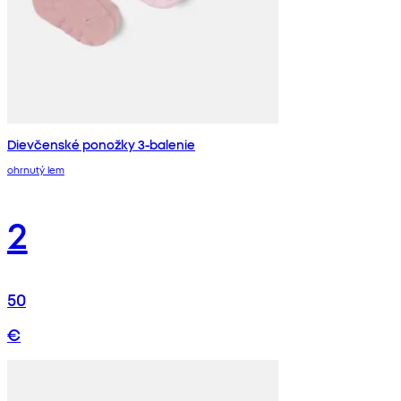
Dievčenské ponožky 3-balenie
ohrnutý lem
2
50
€