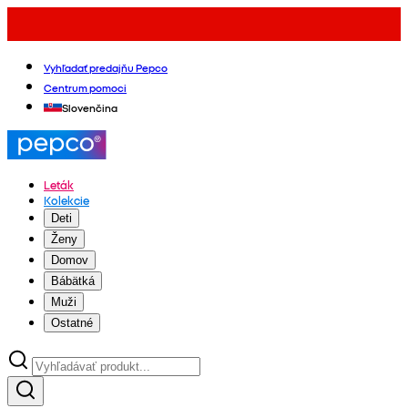
Vyhľadať predajňu Pepco
Centrum pomoci
Slovenčina
Leták
Kolekcie
Deti
Ženy
Domov
Bábätká
Muži
Ostatné