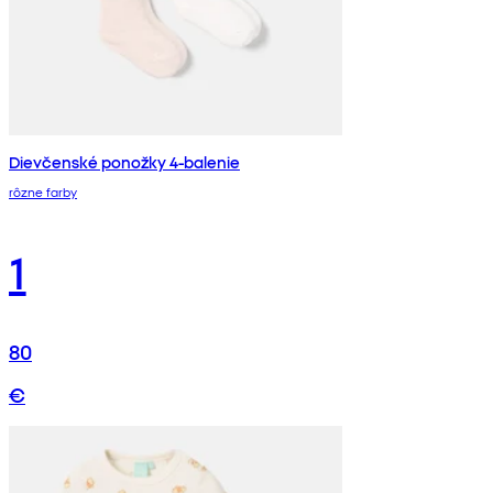
Dievčenské ponožky 4-balenie
rôzne farby
1
80
€