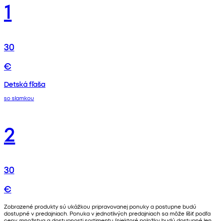
1
30
€
Detská fľaša
so slamkou
2
30
€
Zobrazené produkty sú ukážkou pripravovanej ponuky a postupne budú
dostupné v predajniach. Ponuka v jednotlivých predajniach sa môže líšiť podľa
ceny, množstva a dostupnosti sortimentu (niektoré položky budú dostupné len