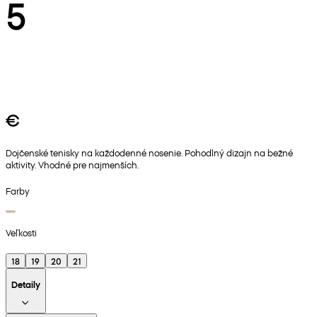
5
€
Dojčenské tenisky na každodenné nosenie. Pohodlný dizajn na bežné
aktivity. Vhodné pre najmenších.
Farby
Veľkosti
18
19
20
21
Detaily