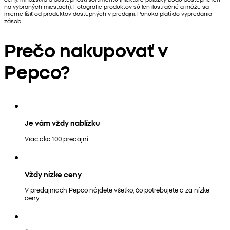
na vybraných miestach). Fotografie produktov sú len ilustračné a môžu sa
mierne líšiť od produktov dostupných v predajni. Ponuka platí do vypredania
zásob.
Prečo nakupovať v
Pepco?
Je vám vždy nablízku
Viac ako 100 predajní.
Vždy nízke ceny
V predajniach Pepco nájdete všetko, čo potrebujete a za nízke
ceny.