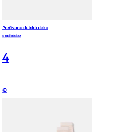
Prešívaná detská deka
s aplikáciou
4
€