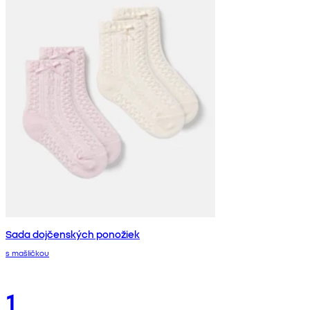
Sada dojčenských ponožiek
s mašličkou
1