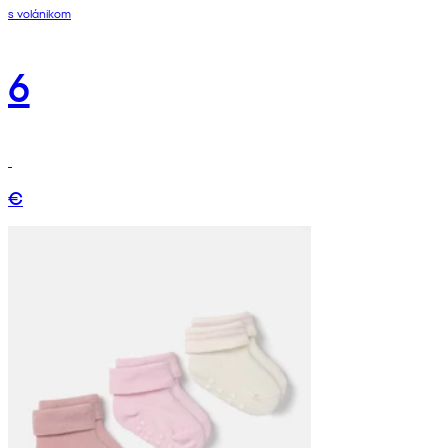
s volánikom
6
€