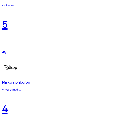
s uškami
5
€
Miska s príborom
v tvare myšky
4