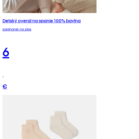
Detský overal na spanie 100% bavlna
zapínanie na zips
6
€