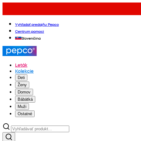
Vyhľadať predajňu Pepco
Centrum pomoci
Slovenčina
Leták
Kolekcie
Deti
Ženy
Domov
Bábätká
Muži
Ostatné