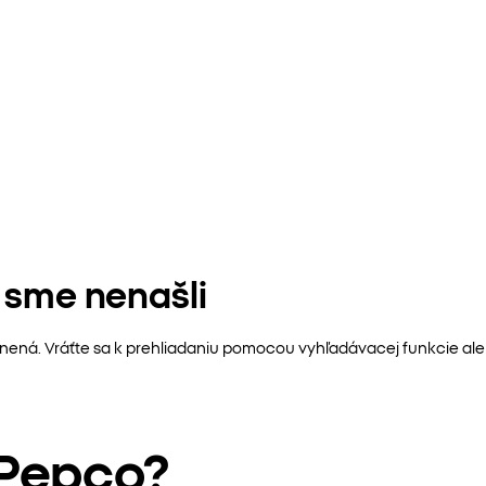
u sme nenašli
ánená. Vráťte sa k prehliadaniu pomocou vyhľadávacej funkcie ale
 Pepco?