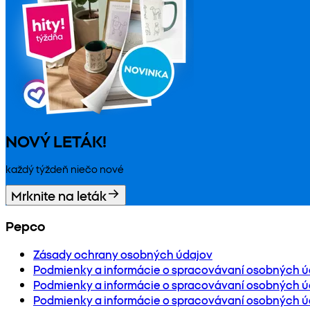
NOVÝ LETÁK!
každý týždeň niečo nové
Mrknite na leták
Pepco
Zásady ochrany osobných údajov
Podmienky a informácie o spracovávaní osobných ú
Podmienky a informácie o spracovávaní osobných úd
Podmienky a informácie o spracovávaní osobných ú