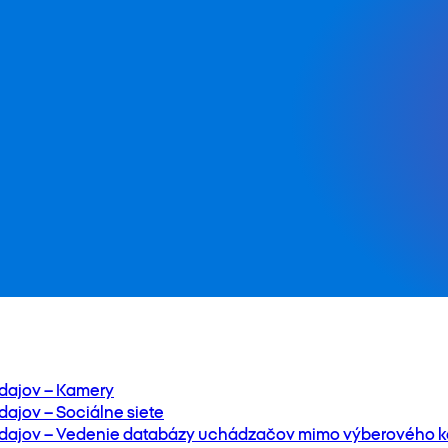
dajov – Kamery
ajov – Sociálne siete
dajov – Vedenie databázy uchádzačov mimo výberového k