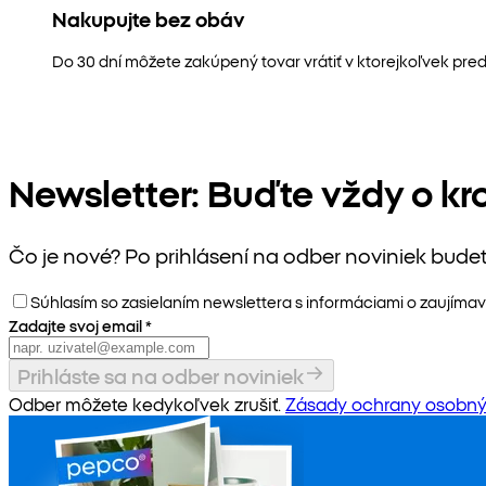
Nakupujte bez obáv
Do 30 dní môžete zakúpený tovar vrátiť v ktorejkoľvek pred
Newsletter: Buďte vždy o kr
Čo je nové? Po prihlásení na odber noviniek bude
Súhlasím so zasielaním newslettera s informáciami o zaujímav
Zadajte svoj email
*
Prihláste sa na odber noviniek
Odber môžete kedykoľvek zrušiť.
Zásady ochrany osobný