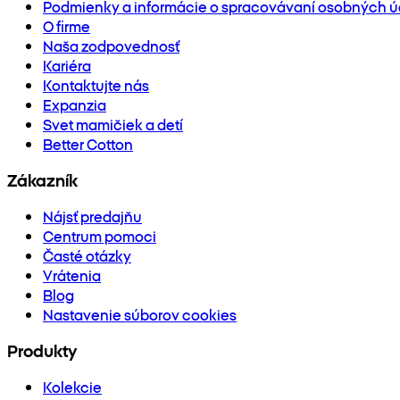
Podmienky a informácie o spracovávaní osobných ú
O firme
Naša zodpovednosť
Kariéra
Kontaktujte nás
Expanzia
Svet mamičiek a detí
Better Cotton
Zákazník
Nájsť predajňu
Centrum pomoci
Časté otázky
Vrátenia
Blog
Nastavenie súborov cookies
Produkty
Kolekcie