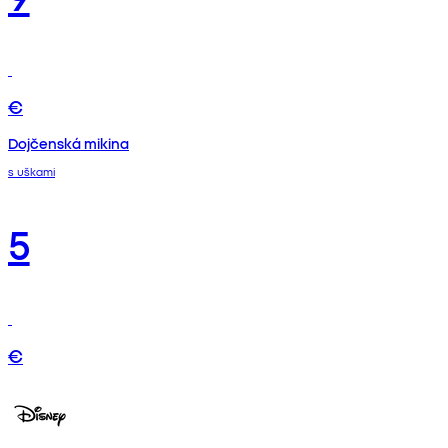
€
Dojčenská mikina
s uškami
5
€