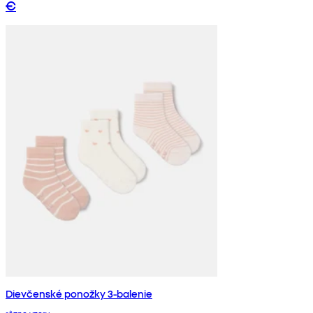
€
Dievčenské ponožky 3-balenie
rôzne vzory