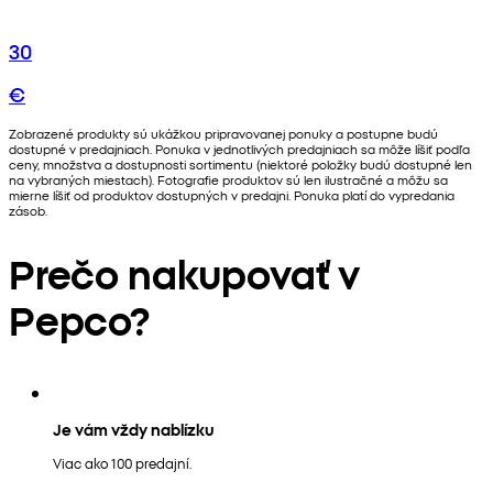
30
€
Zobrazené produkty sú ukážkou pripravovanej ponuky a postupne budú
dostupné v predajniach. Ponuka v jednotlivých predajniach sa môže líšiť podľa
ceny, množstva a dostupnosti sortimentu (niektoré položky budú dostupné len
na vybraných miestach). Fotografie produktov sú len ilustračné a môžu sa
mierne líšiť od produktov dostupných v predajni. Ponuka platí do vypredania
zásob.
Prečo nakupovať v
Pepco?
Je vám vždy nablízku
Viac ako 100 predajní.