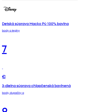
Detská súprava Macko Pú 100% bavlna
body a legíny
7
€
3-dielna súprava chlapčenská bavlnená
body, dupačky a
9