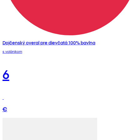
Dojčenský overal pre dievčatá 100% bavlna
s volánikom
6
€