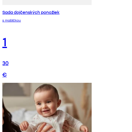
Sada dojčenských ponožiek
s mašličkou
1
30
€