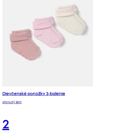
Dievčenské ponožky 3-balenie
ohrnutý lem
2