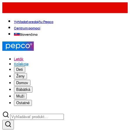
Vyhľadať predajňu Pepco
Centrum pomoci
Slovenčina
Leták
Kolekcie
Deti
Ženy
Domov
Bábätká
Muži
Ostatné