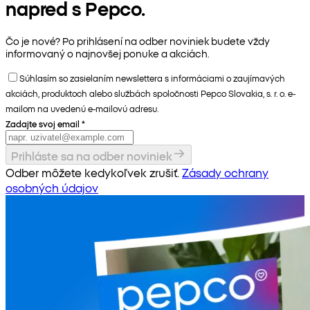
napred s Pepco.
Čo je nové? Po prihlásení na odber noviniek budete vždy
informovaný o najnovšej ponuke a akciách.
Súhlasím so zasielaním newslettera s informáciami o zaujímavých
akciách, produktoch alebo službách spoločnosti Pepco Slovakia, s. r. o. e-
mailom na uvedenú e-mailovú adresu.
Zadajte svoj email
*
Prihláste sa na odber noviniek
Odber môžete kedykoľvek zrušiť.
Zásady ochrany
osobných údajov