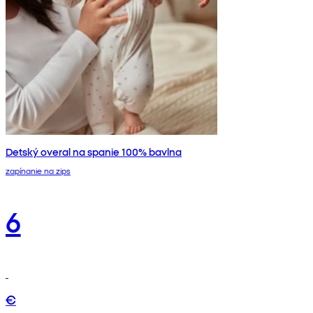
Detský overal na spanie 100% bavlna
zapínanie na zips
6
€