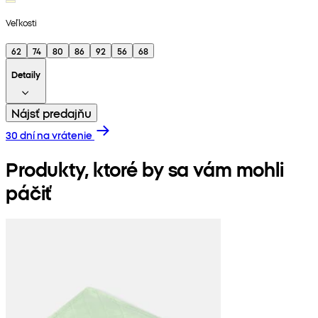
Veľkosti
62
74
80
86
92
56
68
Detaily
Nájsť predajňu
30 dní na vrátenie
Produkty, ktoré by sa vám mohli
páčiť