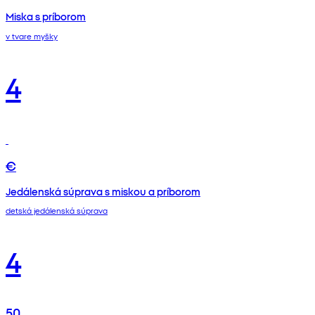
Miska s príborom
v tvare myšky
4
€
Jedálenská súprava s miskou a príborom
detská jedálenská súprava
4
50