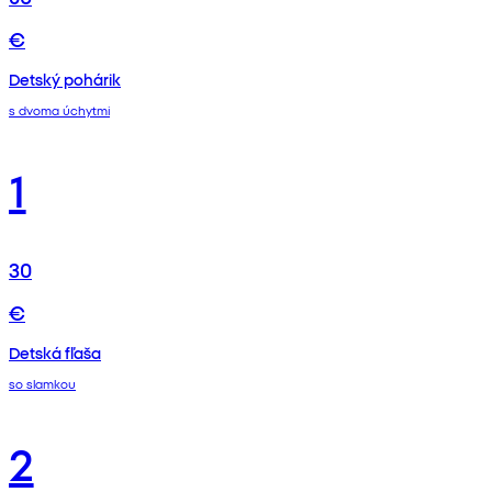
€
Detský pohárik
s dvoma úchytmi
1
30
€
Detská fľaša
so slamkou
2