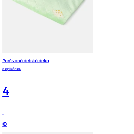
Prešívaná detská deka
s aplikáciou
4
€