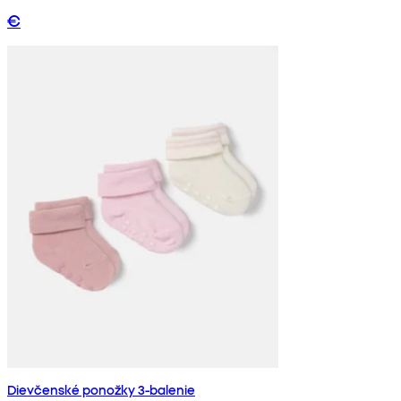
€
Dievčenské ponožky 3-balenie