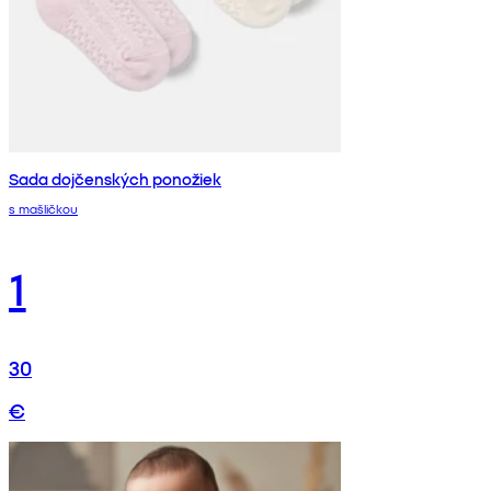
Sada dojčenských ponožiek
s mašličkou
1
30
€