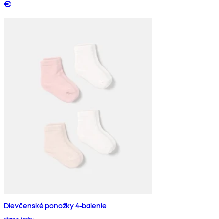
€
Dievčenské ponožky 4-balenie
rôzne farby