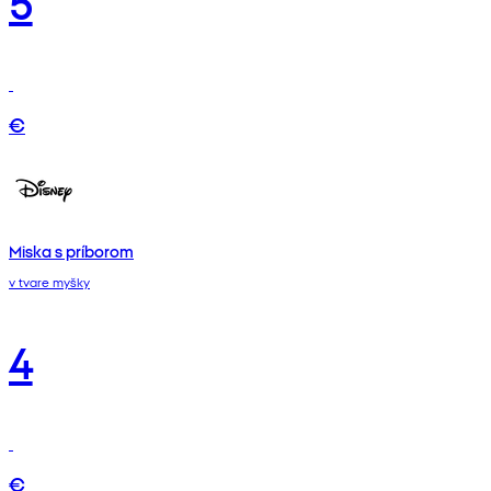
€
Miska s príborom
v tvare myšky
4
€