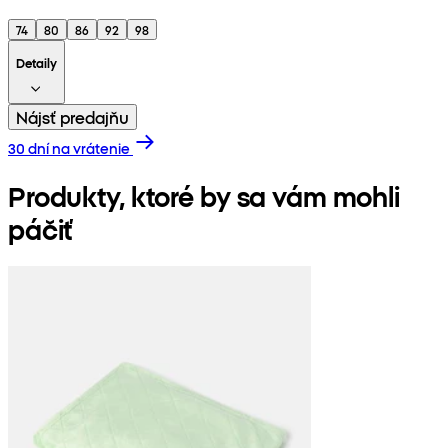
74
80
86
92
98
Detaily
Nájsť predajňu
30 dní na vrátenie
Produkty, ktoré by sa vám mohli
páčiť