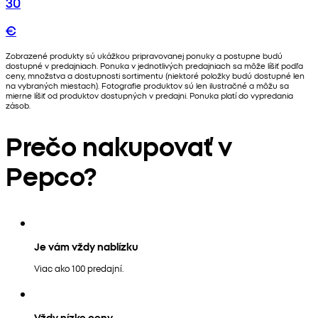
30
€
Zobrazené produkty sú ukážkou pripravovanej ponuky a postupne budú
dostupné v predajniach. Ponuka v jednotlivých predajniach sa môže líšiť podľa
ceny, množstva a dostupnosti sortimentu (niektoré položky budú dostupné len
na vybraných miestach). Fotografie produktov sú len ilustračné a môžu sa
mierne líšiť od produktov dostupných v predajni. Ponuka platí do vypredania
zásob.
Prečo nakupovať v
Pepco?
Je vám vždy nablízku
Viac ako 100 predajní.
Vždy nízke ceny