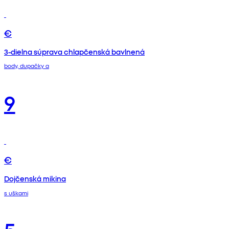
€
3-dielna súprava chlapčenská bavlnená
body, dupačky a
9
€
Dojčenská mikina
s uškami
5