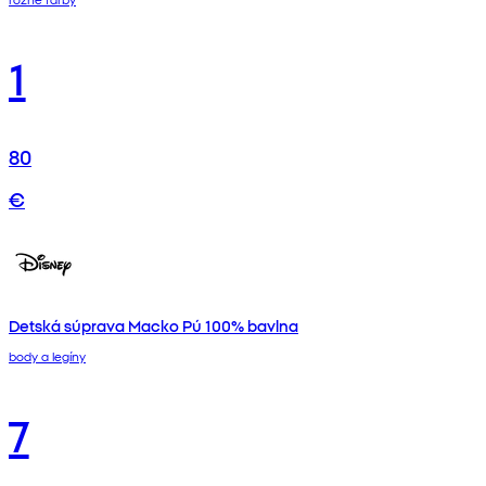
1
80
€
Detská súprava Macko Pú 100% bavlna
body a legíny
7