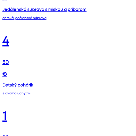
Jedálenská súprava s miskou a príborom
detská jedálenská súprava
4
50
€
Detský pohárik
s dvoma úchytmi
1