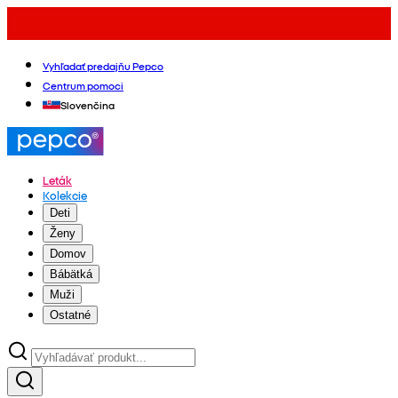
Vyhľadať predajňu Pepco
Centrum pomoci
Slovenčina
Leták
Kolekcie
Deti
Ženy
Domov
Bábätká
Muži
Ostatné