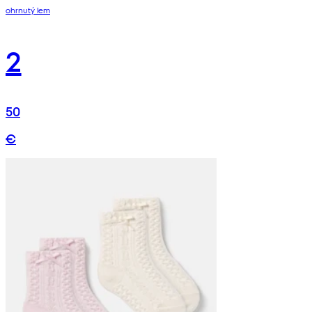
ohrnutý lem
2
50
€