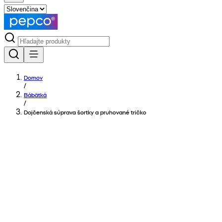
Domov
/
Bábätká
/
Dojčenská súprava šortky a pruhované tričko