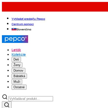
Vyhľadať predajňu Pepco
Centrum pomoci
Slovenčina
Leták
Kolekcie
Deti
Ženy
Domov
Bábätká
Muži
Ostatné