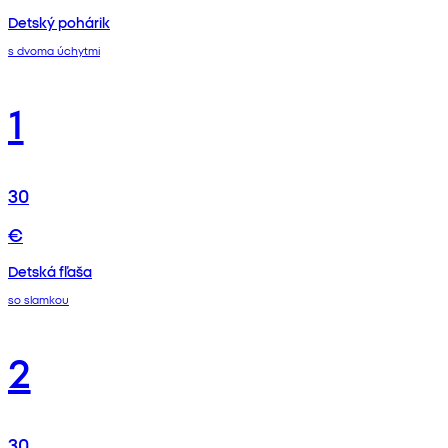
Detský pohárik
s dvoma úchytmi
1
30
€
Detská fľaša
so slamkou
2
30