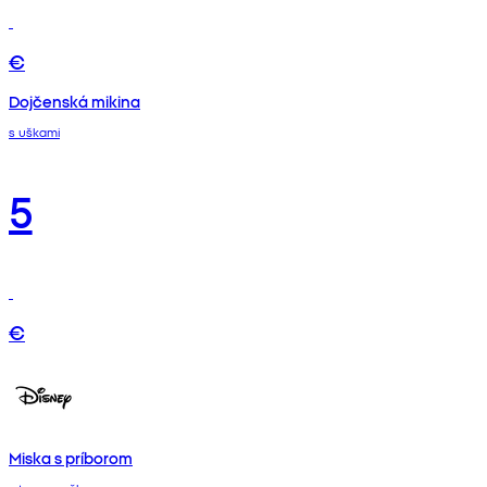
€
Dojčenská mikina
s uškami
5
€
Miska s príborom