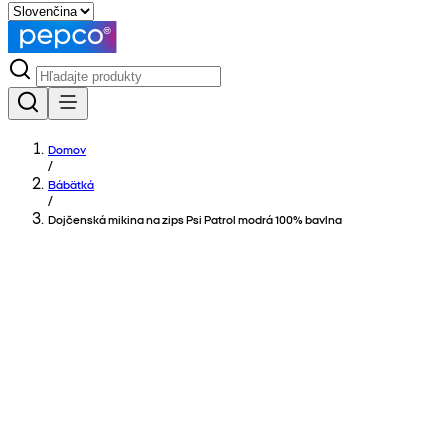
Domov
/
Bábätká
/
Dojčenská mikina na zips Psi Patrol modrá 100% bavlna