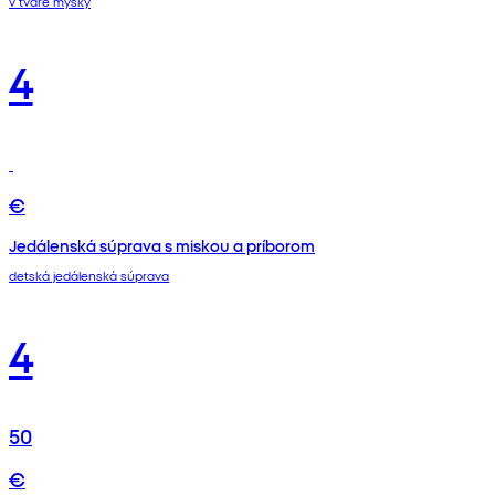
v tvare myšky
4
€
Jedálenská súprava s miskou a príborom
detská jedálenská súprava
4
50
€