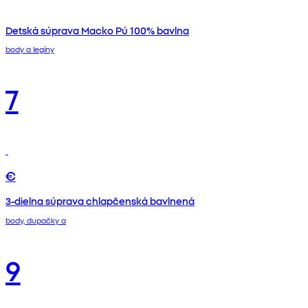
Detská súprava Macko Pú 100% bavlna
body a legíny
7
€
3-dielna súprava chlapčenská bavlnená
body, dupačky a
9