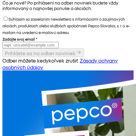
Čo je nové? Po prihlásení na odber noviniek budete vždy
informovaný o najnovšej ponuke a akciách.
Súhlasím so zasielaním newslettera s informáciami o zaujímavých
akciách, produktoch alebo službách spoločnosti Pepco Slovakia, s. r. o. e-
mailom na uvedenú e-mailovú adresu.
Zadajte svoj email
*
Prihláste sa na odber noviniek
Odber môžete kedykoľvek zrušiť.
Zásady ochrany
osobných údajov