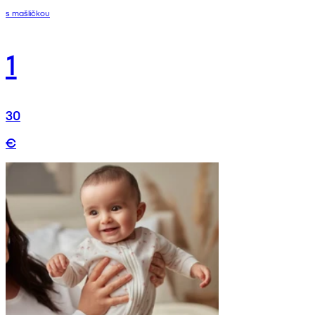
s mašličkou
1
30
€