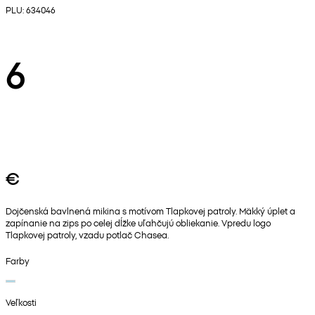
PLU: 634046
6
€
Dojčenská bavlnená mikina s motívom Tlapkovej patroly. Mäkký úplet a
zapínanie na zips po celej dĺžke uľahčujú obliekanie. Vpredu logo
Tlapkovej patroly, vzadu potlač Chasea.
Farby
Veľkosti