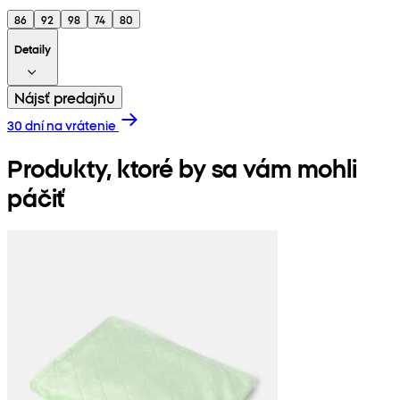
86
92
98
74
80
Detaily
Nájsť predajňu
30 dní na vrátenie
Produkty, ktoré by sa vám mohli
páčiť