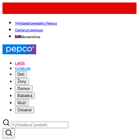
Vyhľadať predajňu Pepco
Centrum pomoci
Slovenčina
Leták
Kolekcie
Deti
Ženy
Domov
Bábätká
Muži
Ostatné