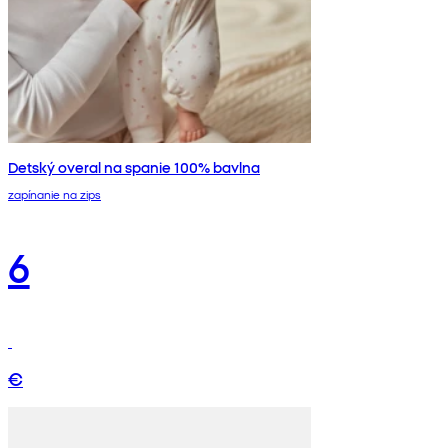
Detský overal na spanie 100% bavlna
zapínanie na zips
6
€