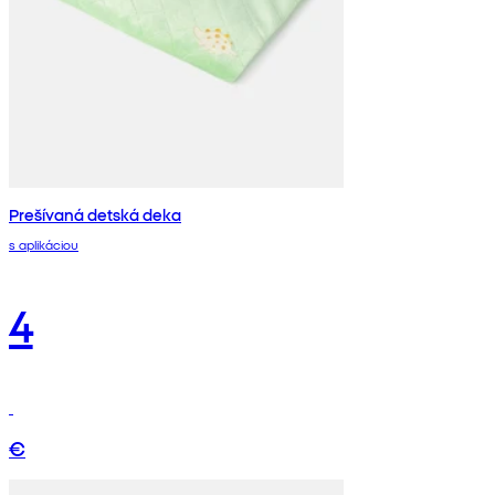
Prešívaná detská deka
s aplikáciou
4
€