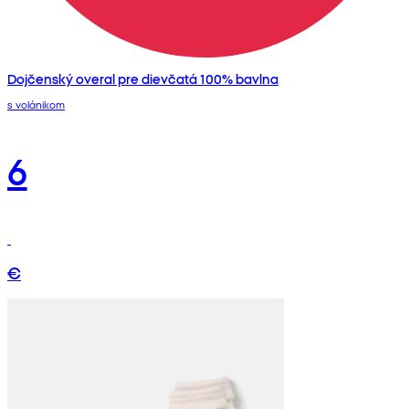
Dojčenský overal pre dievčatá 100% bavlna
s volánikom
6
€